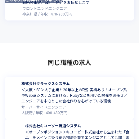
戦略の策定、設計・開発をお任せします
フロントエンドエンジニア
神奈川県
年収 :
470
-
700
万円
同じ職種の求人
株式会社クラックスシステム
＜大阪・SE＞大手企業と20年以上の取引実績あり！オープン系
やWeb系システムにおける、Rubyなどを用いた開発をお任せ／
エンジニアを中心とした会社作りを心がけている環境
サーバーサイドエンジニア
大阪府
年収 :
400
-
480
万円
株式会社キユーソー流通システム
＜オープンポジション＞キユーピー株式会社から生まれた「食
品」をメインに扱う総合物流企業でエンジニアとして活躍しま