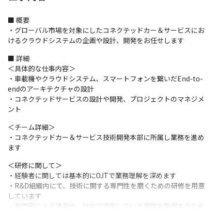
■ 概要

・グローバル市場を対象にしたコネクテッドカー＆サービスにお
けるクラウドシステムの企画や設計、開発をお任せします
■ 詳細

＜具体的な仕事内容＞

・車載機やクラウドシステム、スマートフォンを繋いだEnd-to-
endのアーキテクチャの設計

・コネクテッドサービスの設計や開発、プロジェクトのマネジメ
ント
＜チーム詳細＞

・コネクテッドカー＆サービス技術開発本部に所属し業務を進め
ます
＜研修に関して＞

・経験者に関しては基本的にOJTで業務理解を深めます

・R&D組織内にて、技術に関する専門性を磨くための研修を用意
しています

・専門家による講習や、社内で認定している資格を取得するため
の研修を受けることが可能です
