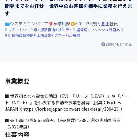
開発までをお任せ／世界中のお客様を相手に業務を行えま
す
システムエンジニア
神奈川県
670-930万円
正社員
リモートワーク可
服装自由
オンライン選考可
フレックス制度あり
新技術に積極的
上場企業
グローバル展開
2026/4/17
更新
事業概要
■ 世界初となる電気自動車（EV）『リーフ（LEAF）』や『ノー
ト（NOTE）』を代表する自動車事業を展開（出典：Forbes 
JAPAN｟https://forbesjapan.com/articles/detail/38942｠）
■ 売上高は7兆8,626億円、販売台数は388万台の実績を保有
（2021年度）
仕事内容