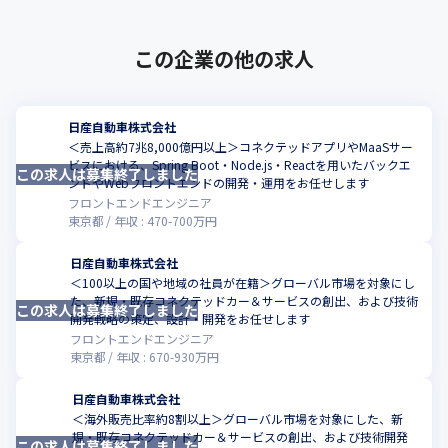
この企業の他の求人
日産自動車株式会社
＜売上高約7兆8,000億円以上＞コネクテッドアプリやMaaSサー
ビスにおける、Spring Boot・Node.js・Reactを用いたバックエ
この求人は募集終了しました
こ
ンドやWebフロントエンドの開発・運用をお任せします
フロントエンドエンジニア
東京都
年収 :
470
-
700
万円
日産自動車株式会社
＜100以上の国や地域の社員が在籍＞グローバル市場を対象にし
た、新規・既存コネクテッドカー＆サービスの創出、および技術
この求人は募集終了しました
こ
開発戦略の策定、設計・開発をお任せします
フロントエンドエンジニア
東京都
年収 :
670
-
930
万円
日産自動車株式会社
＜海外販売比率約8割以上＞グローバル市場を対象にした、新
規・既存コネクテッドカー＆サービスの創出、および技術開発
この求人は募集終了しました
こ