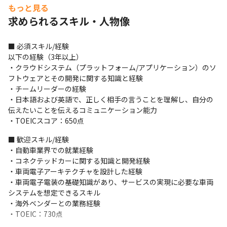
もっと見る
・今後は、海外支社やパートナー企業とのコミュニケーション力
求められるスキル・人物像
を向上すべく、TOEICのスコアアップを目指した研修を用意する
予定です
■ 必須スキル/経験

＜開発環境＞

以下の経験（3年以上）

・開発手法はプロジェクトにより異なります

・クラウドシステム（プラットフォーム/アプリケーション）のソ
・コミュニケーションツールとしてはSlack、Google Meet、
フトウェアとその開発に関する知識と経験

Zoomを使用しています
・チームリーダーの経験

・日本語および英語で、正しく相手の言うことを理解し、自分の
＜事業に関して＞

伝えたいことを伝えるコミュニケーション能力

・電動化技術の先駆者として、世界初となる電気自動車（EV）
・TOEICスコア：650点
『リーフ』をはじめとするさまざまなニーズに応じた自動車を提
供しています（※）

■ 歓迎スキル/経験

・1933年12月の設立以来、「他のやらぬことを、やる」という日
・自動車業界での就業経験

産DNAのもと、高い技術力と品質の高いサービスを提供し続けて
・コネクテッドカーに関する知識と開発経験

います
・車両電子アーキテクチャを設計した経験

・車両電子電装の基礎知識があり、サービスの実現に必要な車両
■ この仕事の面白み、魅力

システムを想定できるスキル

・自分たちが構築したシステムに世界中の日産車が繋がり、新た
・海外ベンダーとの業務経験

なコネクテッドサービスを世界中のお客様に提供することができ
・TOEIC：730点
ます

・コネクテッドカー＆サービス全般の知識や車両プロジェクトに