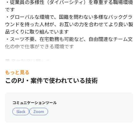
・従業員の多様性（ダイバーシティ）を尊重する職場環境
です

・グローバルな環境で、国籍を問わない多様なバックグラ
ウンドを持った人材が、お互いの力を合わせてより良い製
品づくりに取り組んでいます

・スーツ不要、在宅勤務も可能など、自由闊達なチーム文
化の中で仕事ができる環境です

■ 育休制度に関して

・子供が2才に到達した後の4月末までを限度とし、従業
もっと見る
員が申し出た期間で休職することが可能な育児休職制度を
このPJ・案件で使われている技術
導入しています

・2020年度の男性育休取得率は24％です（対象年度に育
児休職を1日以上取得した男性従業員数÷対象年度に配偶
コミュニケーションツール
者が出産した男性従業員数）
Slack
Zoom