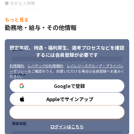
■ 求める人物像

対応したクラウドシステムを開発するための知識とスキルを習得
・明るく前向きな方

できます

・多様な文化や考え方を受け容れて、積極的にコミュニケーショ
・英語でのコミュニケーションスキルが身につきます
もっと見る
ンできる方

勤務地・給与・その他情報
・自らが進んで課題を捉え、整理し、解決できる方

※出典：Forbes 
・周囲を上手く巻き込んで課題を達成することができる方

JAPAN（https://forbesjapan.com/articles/detail/38942）
・納期意識が高く、結果を出すために全力を尽くせる方

想定年収、待遇・福利厚生、
選考プロセスなどを確認
・業務環境への順応力が高い方

勤務地
・論理的思考ができ、論理的な説明ができる方
するには会員登録が必要です
利用規約
、
レバテックID利用規約
、
レバレジーズグループ・プライバシ
ーポリシー
をご確認のうえ、同意いただける場合は会員登録へお進みく
アクセス
ださい。
Googleで登録
Appleでサインアップ
勤務時間
メールアドレスで登録
想定年収
ログインはこちら