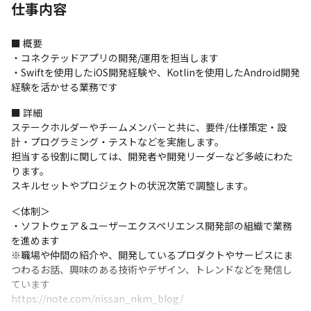
仕事内容
■ 概要

・コネクテッドアプリの開発/運用を担当します

・Swiftを使用したiOS開発経験や、Kotlinを使用したAndroid開発
経験を活かせる業務です
■ 詳細

ステークホルダーやチームメンバーと共に、要件/仕様策定・設
計・プログラミング・テストなどを実施します。

担当する役割に関しては、開発者や開発リーダーなど多岐にわた
ります。

スキルセットやプロジェクトの状況次第で調整します。
＜体制＞

・ソフトウェア＆ユーザーエクスペリエンス開発部の組織で業務
を進めます

※職場や仲間の紹介や、開発しているプロダクトやサービスにま
つわるお話、興味のある技術やデザイン、トレンドなどを発信し
ています

https://note.com/nissan_nkm_blog/