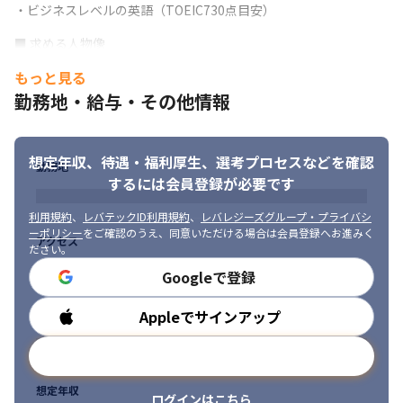
います
・ビジネスレベルの英語（TOEIC730点目安）
■ この仕事の面白み、魅力

■ 求める人物像

・スマーフォンアプリの開発を通じて得られるITスキルのみなら
・リーダーシップを発揮して、ほかのメンバーと共にチームとし
ず、望めばサーバーサイド開発で必要なスキルの獲得ができます

もっと見る
て物事を成し遂げることに主体的に貢献できる方

・多様性あるメンバーや他部署との折衝を通じて、マネジメント
勤務地・給与・その他情報
・主体的に前向きに物事を改善する姿勢をもっている方
スキルを得られます

・グローバルな領域を担当することがあるため、通常のサービス
＜いずれかに当てはまる方を歓迎します＞

開発とは異なる難しさと達成感があります
・自分の技術や能力を社会の変革に役立てたいと思っている方

想定年収、待遇・福利厚生、
選考プロセスなどを確認
勤務地
・世界を巻き込んで仕事をしたいと思っている方

※出典：Forbes 
するには会員登録が必要です
・自分のプロダクトで世界中の人々の生活や価値観に変化をもた
JAPAN（https://forbesjapan.com/articles/detail/38942）
らしたいと思っている方

利用規約
、
レバテックID利用規約
、
レバレジーズグループ・プライバシ
・新たなライフスタイルの創造に挑戦したいと思っている方

ーポリシー
をご確認のうえ、同意いただける場合は会員登録へお進みく
アクセス
・未経験領域への挑戦を楽しむことができる方

ださい。
・IoT化によるユーザーの生活の革新を実現したい方
Googleで登録
Appleでサインアップ
勤務時間
メールアドレスで登録
想定年収
ログインはこちら