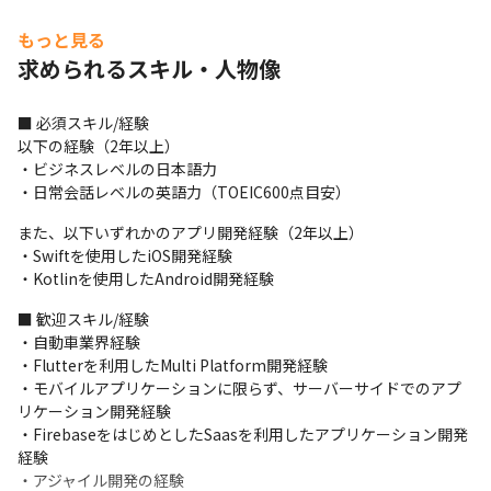
＜開発環境＞

もっと見る
・開発手法はプロジェクトにより異なります

求められるスキル・人物像
・コミュニケーションツールとしてはSlackおよびGoogle Meetを
中心に使用しています
■ 必須スキル/経験

＜研修に関して＞

以下の経験（2年以上）

・経験者に関しては基本的にOJTで業務理解を深めます

・ビジネスレベルの日本語力

・R&D組織内にて、技術に関する専門性を磨くための研修を用意
・日常会話レベルの英語力（TOEIC600点目安）
しています

・専門家による講習や、社内で認定している資格を取得するため
また、以下いずれかのアプリ開発経験（2年以上）

の研修を受けることが可能です

・Swiftを使用したiOS開発経験

・今後は、海外支社やパートナー企業とのコミュニケーション力
・Kotlinを使用したAndroid開発経験
を向上すべく、TOEICのスコアアップを目指した研修を用意する
予定です
■ 歓迎スキル/経験

・自動車業界経験

＜事業に関して＞

・Flutterを利用したMulti Platform開発経験

・電動化技術の先駆者として、世界初となる電気自動車（EV）
・モバイルアプリケーションに限らず、サーバーサイドでのアプ
『リーフ（LEAF）』をはじめとするさまざまなニーズに応じた自
リケーション開発経験

動車を提供しています（※）

・FirebaseをはじめとしたSaasを利用したアプリケーション開発
・1933年12月の設立以来、「他のやらぬことを、やる」という日
経験

産DNAのもと、高い技術力と品質の高いサービスを提供し続けて
・アジャイル開発の経験
