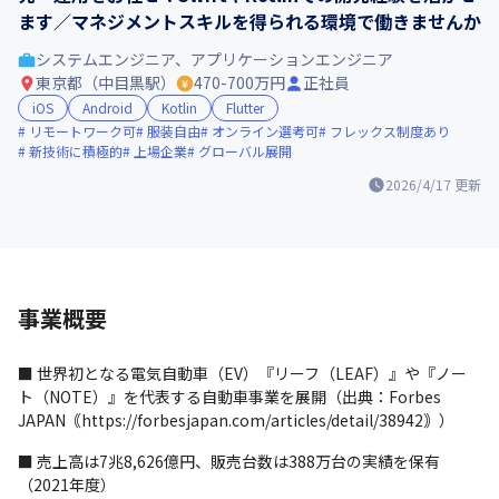
ます／マネジメントスキルを得られる環境で働きませんか
システムエンジニア、アプリケーションエンジニア
東京都（中目黒駅）
470-700万円
正社員
iOS
Android
Kotlin
Flutter
リモートワーク可
服装自由
オンライン選考可
フレックス制度あり
新技術に積極的
上場企業
グローバル展開
2026/4/17
更新
事業概要
■ 世界初となる電気自動車（EV）『リーフ（LEAF）』や『ノー
ト（NOTE）』を代表する自動車事業を展開（出典：Forbes 
JAPAN｟https://forbesjapan.com/articles/detail/38942｠）
■ 売上高は7兆8,626億円、販売台数は388万台の実績を保有
（2021年度）