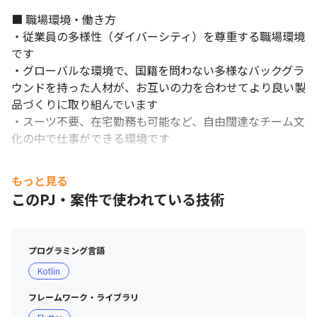
■ 職場環境・働き方

・従業員の多様性（ダイバーシティ）を尊重する職場環境
です

・グローバルな環境で、国籍を問わない多様なバックグラ
ウンドを持った人材が、お互いの力を合わせてより良い製
品づくりに取り組んでいます

・スーツ不要、在宅勤務も可能など、自由闊達なチーム文
化の中で仕事ができる環境です

■ 育休制度に関して

もっと見る
・子供が2才に到達した後の4月末までを限度とし、従業
このPJ・案件で使われている技術
員が申し出た期間で休職することが可能な育児休職制度を
導入しています

・2020年度の男性育休取得率は24％です（対象年度に育
プログラミング言語
児休職を1日以上取得した男性従業員数÷対象年度に配偶
Kotlin
者が出産した男性従業員数）
フレームワーク・ライブラリ