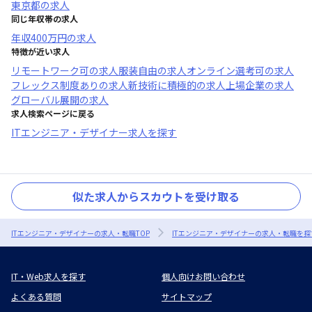
東京都
の求人
同じ年収帯の求人
年収
400万円
の求人
特徴が近い求人
リモートワーク可
の求人
服装自由
の求人
オンライン選考可
の求人
フレックス制度あり
の求人
新技術に積極的
の求人
上場企業
の求人
グローバル展開
の求人
求人検索ページに戻る
ITエンジニア・デザイナー求人を探す
似た求人からスカウトを受け取る
ITエンジニア・デザイナーの求人・転職TOP
ITエンジニア・デザイナーの求人・転職を探
IT・Web求人を探す
個人向けお問い合わせ
よくある質問
サイトマップ