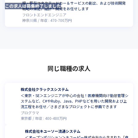
規・既存コネクテッドカー＆サービスの創出、および技術開発
この求人は募集終了しました
こ
戦略の策定、設計・開発をお任せします
フロントエンドエンジニア
神奈川県
年収 :
470
-
700
万円
同じ職種の求人
株式会社クラックスシステム
＜東京・SE＞エンジニアが中心の会社！医療機関向け勤怠管理シ
ステムなど、C#やRuby、Java、PHPなどを用いた開発および上
流工程をお任せ／さまざまなプロジェクトに参画できます
プログラマ
東京都
年収 :
400
-
480
万円
株式会社キユーソー流通システム
＜オープンポジション＞キユーピー株式会社から生まれた「食