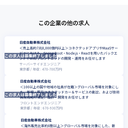
この企業の他の求人
日産自動車株式会社
＜売上高約7兆8,000億円以上＞コネクテッドアプリやMaaSサー
ビスにおける、Spring Boot・Node.js・Reactを用いたバックエ
この求人は募集終了しました
こ
ンドやWebフロントエンドの開発・運用をお任せします
サーバーサイドエンジニア
東京都
年収 :
470
-
700
万円
日産自動車株式会社
＜100以上の国や地域の社員が在籍＞グローバル市場を対象にし
た、新規・既存コネクテッドカー＆サービスの創出、および技術
この求人は募集終了しました
こ
開発戦略の策定、設計・開発をお任せします
フロントエンドエンジニア
東京都
年収 :
670
-
930
万円
日産自動車株式会社
＜海外販売比率約8割以上＞グローバル市場を対象にした、新