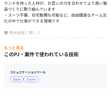
ウンドを持った人材が、お互いの力を合わせてより良い製
品づくりに取り組んでいます

・スーツ不要、在宅勤務も可能など、自由闊達なチーム文
化の中で仕事ができる環境です

■ 育休制度に関して

・子供が2才に到達した後の4月末までを限度とし、従業
員が申し出た期間で休職することが可能な育児休職制度を
もっと見る
導入しています

このPJ・案件で使われている技術
・2020年度の男性育休取得率は24％です（対象年度に育
児休職を1日以上取得した男性従業員数÷対象年度に配偶
者が出産した男性従業員数）
コミュニケーションツール
Slack
Zoom