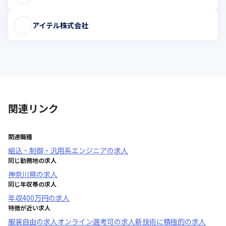
アイテル株式会社
関連リンク
関連職種
組込・制御・汎用系エンジニア
の求人
同じ勤務地の求人
神奈川県
の求人
同じ年収帯の求人
年収
400万円
の求人
特徴が近い求人
服装自由
の求人
オンライン選考可
の求人
新技術に積極的
の求人