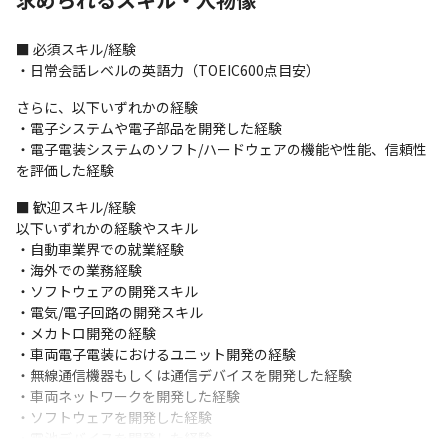
の構築

・メカトロシステムにおける関連電子部品の開発

■ 必須スキル/経験

・EV/e-PowerパワートレインにおけるEMCの先行技術の開発、お
・日常会話レベルの英語力（TOEIC600点目安）
よび車両適合実験
さらに、以下いずれかの経験

＜チーム詳細＞

・電子システムや電子部品を開発した経験

・電子技術・システム技術開発本部に所属し業務を進めます

・電子電装システムのソフト/ハードウェアの機能や性能、信頼性
・2017年の部創設以来、中途採用された多くのソフトウェアエン
を評価した経験
ジニアが活躍しています

・5名から10名程度のチームで課長や課長代理の下、数名の同僚や
■ 歓迎スキル/経験

部下で構成されています

以下いずれかの経験やスキル

・個々人の単独プレーではなく、同じ目標に向けて一体感をもっ
・自動車業界での就業経験

て業務を遂行し、個人としても、チームとしても向上できる風土
・海外での業務経験

を目指しています

・ソフトウェアの開発スキル

・異なる文化や意見を受け入れながら積極的にコミュニケーショ
・電気/電子回路の開発スキル

ンをとり、業務を遂行します
・メカトロ開発の経験

・車両電子電装におけるユニット開発の経験

＜開発環境＞

・無線通信機器もしくは通信デバイスを開発した経験

・開発手法はプロジェクトにより異なります

・車両ネットワークを開発した経験

・コミュニケーションツールとしてはSlack、Google Meet、
・ソフトウェアを開発した経験

Zoomを使用しています
・電池デバイスを開発した経験
