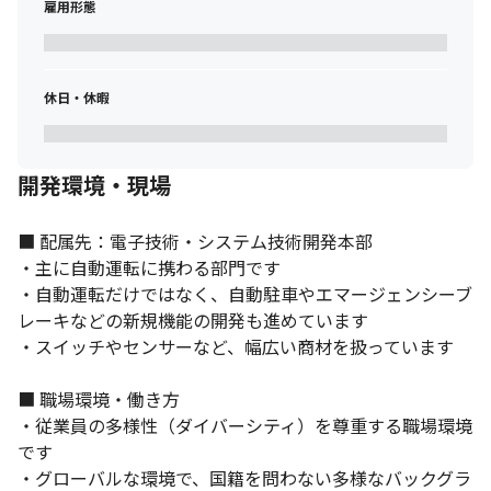
雇用形態
ます

・技術および製品としての取扱領域が広く、部品開発に終わら
ず、次世代の車両を支える電子技術およびシステムを総合的に開
発できます

休日・休暇
・電子の視点からクルマ一台の全てに広く関われる業務であり、
自己のスキル、経験を活かし、自ら主体的に業務を進めて行くこ
とができる仕事環境です

・アメリカや欧州、中国等、海外の日産開発拠点での業務経験を
開発環境・現場
積めます
※出典：Forbes 
■ 配属先：電子技術・システム技術開発本部

JAPAN（https://forbesjapan.com/articles/detail/38942）
・主に自動運転に携わる部門です

・自動運転だけではなく、自動駐車やエマージェンシーブ
レーキなどの新規機能の開発も進めています

・スイッチやセンサーなど、幅広い商材を扱っています

■ 職場環境・働き方

・従業員の多様性（ダイバーシティ）を尊重する職場環境
です

・グローバルな環境で、国籍を問わない多様なバックグラ