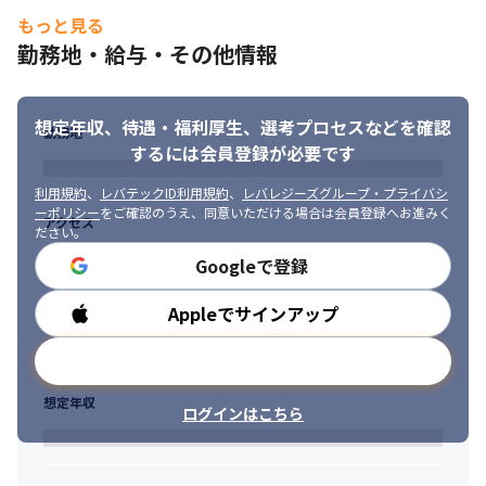
＜研修に関して＞

・モーターもしくは発電機を開発した経験

もっと見る
・経験者に関しては基本的にOJTで業務理解を深めます

・車載電源システムを開発した経験

勤務地・給与・その他情報
・R&D組織内にて、技術に関する専門性を磨くための研修を用意
・必須スキルに関する、開発リーダーの経験

しています

・電子部品のEMC開発の経験

・専門家による講習や、社内で認定している資格を取得するため
・複数システムや部品間の複合課題に取り組めるスキル

の研修を受けることが可能です

想定年収、待遇・福利厚生、
選考プロセスなどを確認
・企画力や戦略策定力が有り、周囲を巻き込んで社内に推進する
勤務地
・今後は、海外支社やパートナー企業とのコミュニケーション力
ことができるスキル

するには会員登録が必要です
を向上すべく、TOEICのスコアアップを目指した研修を用意する
・ビジネスレベルの英語力（TOEIC730点目安）
予定です
利用規約
、
レバテックID利用規約
、
レバレジーズグループ・プライバシ
■ 求める人物像

ーポリシー
をご確認のうえ、同意いただける場合は会員登録へお進みく
アクセス
＜事業に関して＞

ださい。
・何事からも学ぶ姿勢や意欲があり、初めてのことでも臆せず挑
・電動化技術の先駆者として、世界初となる電気自動車（EV）
戦できる方

Googleで登録
『リーフ（LEAF）』をはじめとするさまざまなニーズに応じた自
・困難な課題にもあきらめることなく、取り組みを継続できる方

動車を提供しています（※）

・異なる文化や意見を受け入れながら、積極的にコミュニケーシ
Appleでサインアップ
勤務時間
・1933年12月の設立以来、「他のやらぬことを、やる」という日
ョンを図れる方

産DNAのもと、高い技術力と品質の高いサービスを提供し続けて
・相手の理解度を計り、共通認識になるまで論議を進めることが
メールアドレスで登録
います
できる方
想定年収
■ この仕事の面白み、魅力

ログインはこちら
・今後さらに需要が高まる、システム/コンポ設計および信頼性保
証に関する業務に関われます

・次世代の新技術開発から車両の立ち上げまでを幅広く担当でき