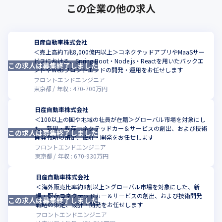
この企業の他の求人
日産自動車株式会社
＜売上高約7兆8,000億円以上＞コネクテッドアプリやMaaSサー
ビスにおける、Spring Boot・Node.js・Reactを用いたバックエ
この求人は募集終了しました
こ
ンドやWebフロントエンドの開発・運用をお任せします
フロントエンドエンジニア
東京都
年収 :
470
-
700
万円
日産自動車株式会社
＜100以上の国や地域の社員が在籍＞グローバル市場を対象にし
た、新規・既存コネクテッドカー＆サービスの創出、および技術
この求人は募集終了しました
こ
開発戦略の策定、設計・開発をお任せします
フロントエンドエンジニア
東京都
年収 :
670
-
930
万円
日産自動車株式会社
＜海外販売比率約8割以上＞グローバル市場を対象にした、新
規・既存コネクテッドカー＆サービスの創出、および技術開発
この求人は募集終了しました
こ
戦略の策定、設計・開発をお任せします
フロントエンドエンジニア