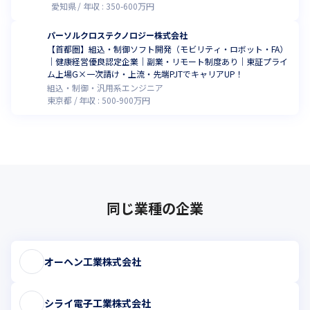
愛知県
年収 :
350
-
600
万円
パーソルクロステクノロジー株式会社
【首都圏】組込・制御ソフト開発（モビリティ・ロボット・FA）
｜健康経営優良認定企業｜副業・リモート制度あり｜東証プライ
ム上場G×一次請け・上流・先端PJTでキャリアUP！
組込・制御・汎用系エンジニア
東京都
年収 :
500
-
900
万円
同じ業種の企業
オーヘン工業株式会社
シライ電子工業株式会社