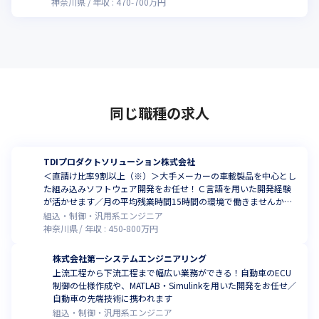
神奈川県
年収 :
470
-
700
万円
同じ職種の求人
TDIプロダクトソリューション株式会社
＜直請け比率9割以上（※）＞大手メーカーの車載製品を中心とし
た組み込みソフトウェア開発をお任せ！Ｃ言語を用いた開発経験
が活かせます／月の平均残業時間15時間の環境で働きませんか
（※いずれも、2024年8月時点）
組込・制御・汎用系エンジニア
神奈川県
年収 :
450
-
800
万円
株式会社第一システムエンジニアリング
上流工程から下流工程まで幅広い業務ができる！自動車のECU
制御の仕様作成や、MATLAB・Simulinkを用いた開発をお任せ／
自動車の先端技術に携われます
組込・制御・汎用系エンジニア