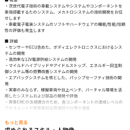
・次世代電子技術の車載システムやシステムやコンポーネントを
車両搭載するたのシステム、メカトロシステムの技術開発をお任
せします

・車載電子電装システムのソフトやハードウェアの機能/性能/信頼
性の評価も発生します
■ 詳細

・センサーやECU含めた、ボディエレクトロニクスにおけるシス
テムの開発

・高効率な12V電源供給システムの開発

・マイルドハイブリッドやアイドルストップ、エネルギー回生制
御システム等の燃費改善システムの開発

・エアバッグシステムを核とした、パッシブセーフティ技術の開
発

・実車のみならず、模擬車両や台上ベンチ、バーチャル環境を活
用したシステムおよび部品の開発や評価

・実車EMCの法規適合のため、各コンポーネントの達成レベルの
アセスメントや実車事前品質確認や対策の推進

・車載電子システムにおける12V電源システムや構成電子の部品開
発、および評価手法/環境の構築

もっと見る
・電子アーキテクチャ関連の電子部品の開発および評価手法/環境
求められるスキル・人物像