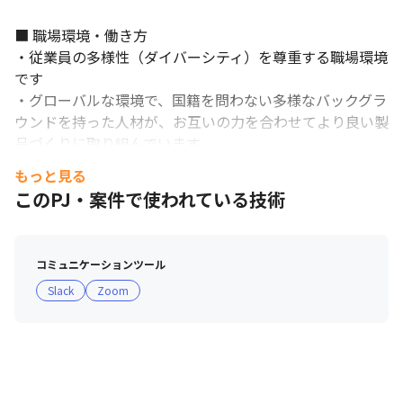
■ 職場環境・働き方

・従業員の多様性（ダイバーシティ）を尊重する職場環境
です

・グローバルな環境で、国籍を問わない多様なバックグラ
ウンドを持った人材が、お互いの力を合わせてより良い製
品づくりに取り組んでいます

・スーツ不要、在宅勤務も可能など、自由闊達なチーム文
もっと見る
化の中で仕事ができる環境です

このPJ・案件で使われている技術
■ 育休制度に関して

・子供が2才に到達した後の4月末までを限度とし、従業
コミュニケーションツール
員が申し出た期間で休職することが可能な育児休職制度を
Slack
Zoom
導入しています

・2020年度の男性育休取得率は24％です（対象年度に育
児休職を1日以上取得した男性従業員数÷対象年度に配偶
者が出産した男性従業員数）