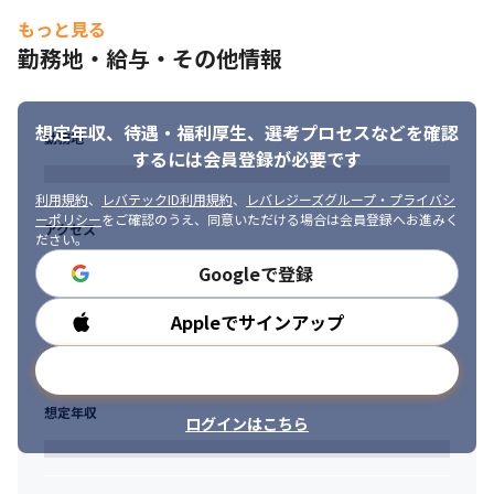
産DNAのもと、高い技術力と品質の高いサービスを提供し続けて
もっと見る
います
勤務地・給与・その他情報
■ この仕事の面白み、魅力

・衝突安全性能を短期間で効率よく開発を行うために、必要不可
欠かつ開発力の土台になっているCAEに携われます

想定年収、待遇・福利厚生、
選考プロセスなどを確認
・最新の計算機を活用することで、CAEの技術を圧倒的に進化さ
勤務地
するには会員登録が必要です
せて、車両の開発に貢献できます

・衝突性能を磨きあがるための車両構造の提案を行うので、自分
利用規約
、
レバテックID利用規約
、
レバレジーズグループ・プライバシ
が提案した構造がカタチとなって、世の中に出ていくことに携わ
ーポリシー
をご確認のうえ、同意いただける場合は会員登録へお進みく
アクセス
れます

ださい。
・海外ポストや、アライアンスパートナーのルノー/三菱自動車と
Googleで登録
の協業があり、チャレンジに溢れた環境が整ってるので、継続的
な成長を感じられます
Appleでサインアップ
勤務時間
※出典：Forbes 
JAPAN（https://forbesjapan.com/articles/detail/38942）
メールアドレスで登録
想定年収
ログインはこちら