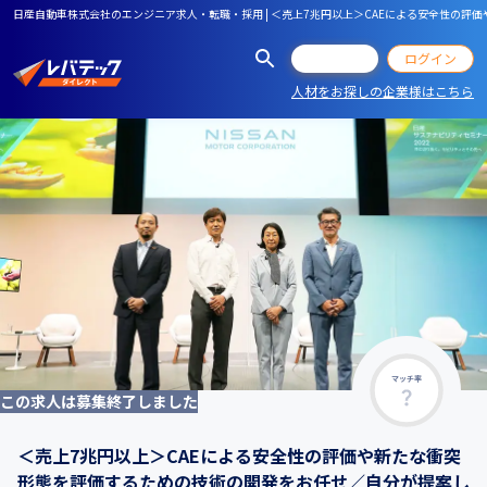
日産自動車株式会社のエンジニア求人・転職・採用 | ＜売上7兆円以上＞CAEによる安全性の
会員登録
ログイン
人材をお探しの企業様はこちら
マッチ率
この求人は募集終了しました
＜売上7兆円以上＞CAEによる安全性の評価や新たな衝突
形態を評価するための技術の開発をお任せ／自分が提案し