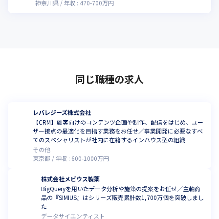
神奈川県
年収 :
470
-
700
万円
同じ職種の求人
レバレジーズ株式会社
【CRM】顧客向けのコンテンツ企画や制作、配信をはじめ、ユー
ザー接点の最適化を目指す業務をお任せ／事業開発に必要なすべ
てのスペシャリストが社内に在籍するインハウス型の組織
その他
東京都
年収 :
600
-
1000
万円
株式会社メビウス製薬
BigQueryを用いたデータ分析や施策の提案をお任せ／主軸商
品の『SIMIUS』はシリーズ販売累計数1,700万個を突破しまし
た
データサイエンティスト