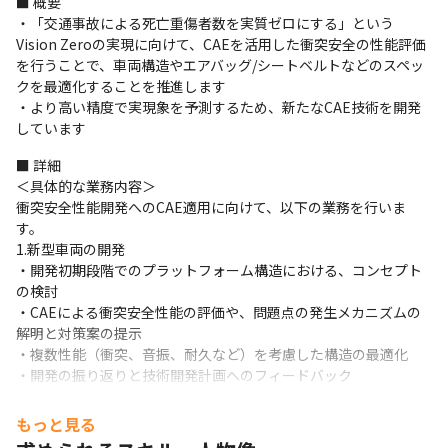
■ 概要

・「交通事故による死亡重傷者数を実質ゼロにする」という
Vision Zeroの実現に向けて、CAEを活用した衝突安全の性能評価
を行うことで、車両構造やエアバッグ/シートベルトなどのスペッ
クを最適化することを推進します

・より高い精度で実現象を予測するため、新たなCAE技術を開発
しています
■ 詳細

＜具体的な業務内容＞

衝突安全性能開発へのCAE適用に向けて、以下の業務を行いま
す。

1.新型車両の開発

・開発初期段階でのプラットフォーム構造における、コンセプト
の検討

・CAEによる衝突安全性能の評価や、問題点の発生メカニズムの
解明と対策案の提示

・複数性能（衝突、音振、耐久など）を考慮した構造の最適化

・開発の振り返りと技術開発計画へのフィードバック
2.技術開発業務

もっと見る
・CAE技術の予測精度の向上
