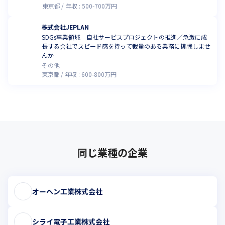
東京都
年収 :
500
-
700
万円
株式会社JEPLAN
SDGs事業領域 自社サービスプロジェクトの推進／急激に成
長する会社でスピード感を持って裁量のある業務に挑戦しませ
んか
その他
東京都
年収 :
600
-
800
万円
同じ業種の企業
オーヘン工業株式会社
シライ電子工業株式会社