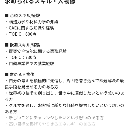
求められるスキル・人物像
・新たな衝突形態を評価するための技術の開発
＜開発環境＞

■ 必須スキル/経験

・開発手法はプロジェクトにより異なります

・構造力学や材料力学の知識

・コミュニケーションツールとしてはSlack、Google Meet、
・CAEに関する知識や経験

Zoomを使用しています
・TOEIC：600点
＜研修に関して＞

■ 歓迎スキル/経験

・経験者に関しては基本的にOJTで業務理解を深めます

・衝突安全性能に関する実務経験

・R&D組織内にて、技術に関する専門性を磨くための研修を用意
・TOEIC：730点

しています

・自動車業界での就業経験
・専門家による講習や、社内で認定している資格を取得するため
の研修を受けることが可能です

■ 求める人物像

・今後は、海外支社やパートナー企業とのコミュニケーション力
・自分の考えを積極的に発信し、周囲を巻き込んで課題解決の最
を向上すべく、TOEICのスコアアップを目指した研修を用意する
良手段を見出せる力のある方

予定です
・世界初の技術を創り出し、世の中に貢献したいという想いのあ
る方

＜事業に関して＞

・クルマを通し、お客様に新たな価値を提供したいという想いの
・電動化技術の先駆者として、世界初となる電気自動車（EV）
ある方

『リーフ』をはじめとするさまざまなニーズに応じた自動車を提
・新しいことにチャレンジしたいという想いのある方

供しています（※）

・高い目標を掲げてやりきるエネルギーのある方
・1933年12月の設立以来、「他のやらぬことを、やる」という日