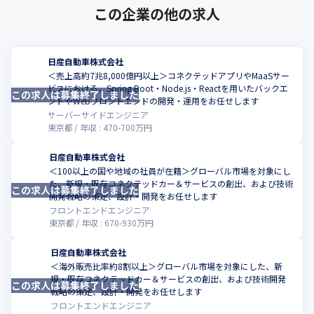
この企業の他の求人
日産自動車株式会社
＜売上高約7兆8,000億円以上＞コネクテッドアプリやMaaSサー
ビスにおける、Spring Boot・Node.js・Reactを用いたバックエ
この求人は募集終了しました
こ
ンドやWebフロントエンドの開発・運用をお任せします
サーバーサイドエンジニア
東京都
年収 :
470
-
700
万円
日産自動車株式会社
＜100以上の国や地域の社員が在籍＞グローバル市場を対象にし
た、新規・既存コネクテッドカー＆サービスの創出、および技術
この求人は募集終了しました
こ
開発戦略の策定、設計・開発をお任せします
フロントエンドエンジニア
東京都
年収 :
670
-
930
万円
日産自動車株式会社
＜海外販売比率約8割以上＞グローバル市場を対象にした、新
規・既存コネクテッドカー＆サービスの創出、および技術開発
この求人は募集終了しました
こ
戦略の策定、設計・開発をお任せします
フロントエンドエンジニア