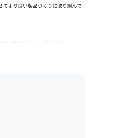
せてより良い製品づくりに取り組んで
児休職制度を導入しています

対象年度に配偶者が出産した男性従業員