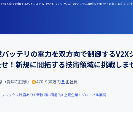
力を双方向で制御するV2Xシステム（V2H、V2B、V2G）のシステム開発をお任せ！新規に開拓する
載バッテリの電力を双方向で制御するV2Xシス
任せ！新規に開拓する技術領域に挑戦しま
県（愛甲石田駅）
470-930万円
正社員
フレックス制度あり
新技術に積極的
上場企業
グローバル展開