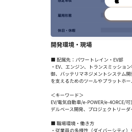
想定年収
雇用形態
休日・休暇
開発環境・現場
■ 配属先：パワートレイン・EV部

・EV、エンジン、トランスミッション等
御、バッテリマネジメントシステム開発
を支えるためのツールやプラットホー
＜キーワード＞

EV/電気自動車/e-POWER/e-4OR
デルベース開発、プロジェクトリーダー
■ 職場環境・働き方

・従業員の多様性（ダイバーシティ）