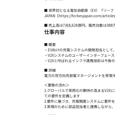
■ 世界初となる電気自動車（EV）『リーフ（
JAPAN｟https://forbesjapan.com/article
■ 売上高は7兆8,626億円、販売台数は38
仕事内容
■ 概要

・EV向けの充電システムの開発担当として、
・V2Xシステムのユーザーインターフェー
・V2Xと呼ばれるインフラ連携技術は今後
■ 詳細

電力の双方向充放電マネージメントを実現
＜業務の流れ＞

1.グローバルで実用化の期待の高まるV2
ての要件を定義します

2.要件に基づき、充電関連システムに要件
3.実現のために部品担当者と連携しながら