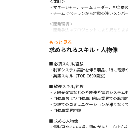
＜体制＞

・マネージャー、チームリーダー、担当層の
・チームはベテランから経験の浅いメンバ
＜開発環境＞

・開発手法はプロジェクトにより異なります
・コミュニケーションツールとしてはSlack、G
もっと見る
＜研修に関して＞

求められるスキル・人物像
・経験者に関しては基本的にOJTで業務理解
・R&D組織内にて、技術に関する専門性を
■ 必須スキル/経験

・専門家による講習や、社内で認定している
・制御システム設計を伴う製品、特に電源や
・今後は、海外支社やパートナー企業とのコ
・英語スキル（TOEIC600目安）
＜事業に関して＞

■ 歓迎スキル/経験

・電動化技術の先駆者として、世界初となる
・太陽光発電などの系統連系電源システムも
・1933年12月の設立以来、「他のやら
・自動車および自動車用部品業界での職務経
■ この仕事の魅力、面白み

・英語でのコミュニケーションが滞りなくでき
・インフラ連携の充電システムは電動車なら
・自動車業界経験
・充電システムに関わる関連システム、部品
■ 求める人物像

・日産の技術戦略”NISSAN INTELLI
・電動車やその技術に興味があり、向上心を
ならず自動車業界、さらには社会動向や環境