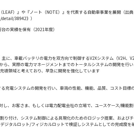
LEAF）』や『ノート（NOTE）』を代表する自動車事業を展開（出典：Fo
s/detail/38942｠）
8万台の実績を保有（2021年度）
主に、車載バッテリの電力を双方向で制御するV2Xシステム（V2H、V2
スから、実際の電力マネージメントまでのトータルシステムの開発を行いま
の充填領域と考えており、早急に開発を強化しています
する充電システムの開発を行い、車両の性能、機能、品質、コスト目標
Xに対し、お客さま、もしくは電力配電会社の立場で、ユースケース/機能
を割り付け、システム制御による具現化のためのロジック提案、およびチ
、デジタルロット/フィジカルロットで検証しシステムとしての完成度を