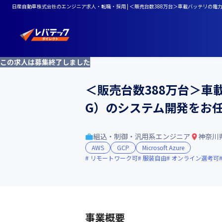
日産自動車株式会社のエンジニア求人・転職・採用 | ＜販売台数388万台＞車載バッテリの電
この求人は募集終了しました
＜販売台数388万台＞車
G）のシステム開発をお
組込・制御・汎用系エンジニア
神奈川
AWS
GCP
Microsoft Azure
リモートワーク可
服装自由
オンライン選考可
事業概要