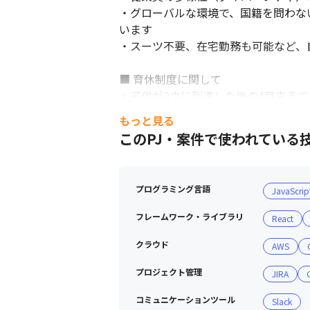
・グローバルな環境で、国籍を問わな
います

・スーツ不要、在宅勤務も可能など、
■ 育休制度に関して

・子供が2才に到達した後の4月末ま
・2020年度の男性育休取得率は24
もっと見る
数）
このPJ・案件で使われている
プログラミング言語
JavaScrip
フレームワーク・ライブラリ
React
クラウド
AWS
プロジェクト管理
JIRA
コミュニケーションツール
Slack