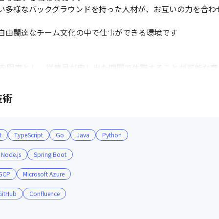
い多様なバックグラウンドを持った人材が、お互いの力を合わ
自由闊達なチーム文化の中で仕事ができる環境です

でを限度とし、従業員が申し出た期間で休職することが可能な育
％です（対象年度に育児休職を1日以上取得した男性従業員数÷
技術
t
TypeScript
Go
Java
Python
Node.js
Spring Boot
GCP
Microsoft Azure
GitHub
Confluence