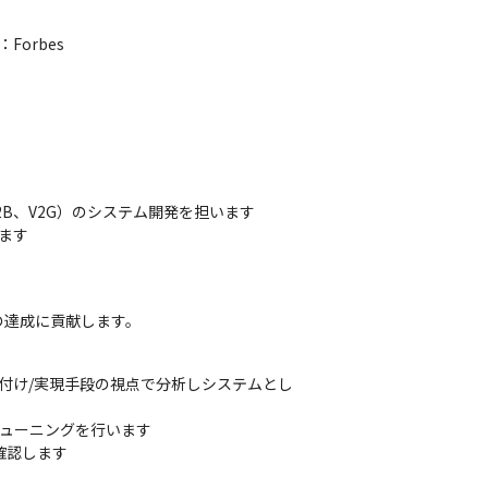
rbes 
B、V2G）のシステム開発を担います

す

の達成に貢献します。
割付け/実現手段の視点で分析しシステムとし
ューニングを行います

確認します