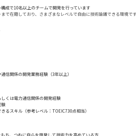
構成で10名以上のチームで開発を行っています

ーまで在籍しており、さまざまなレベルで自由に技術論議できる環境で


oogle Meet、Zoomを使用しています
を深めます

磨くための研修を用意しています

資格を取得するための研修を受けることが可能です

通信関係の開発業務経験（3年以上）

ミュニケーション力を向上すべく、TOEICのスコアアップを目指した
電気自動車（EV）『リーフ』をはじめとするさまざまなニーズに応じた
しくは電力通信関係の開発経験

ぬことを、やる」という日産DNAのもと、高い技術力と品質の高いサービ
験

るスキル（参考レベル：TOEIC730点相当）

ではの新しい機能で、これからマーケットが拡大する技術領域です

開発部署は多岐にわたり、多くの人達との交流ができるため広い知識が
GENT MOBILITY”の中核を成すEVの商品開発において、コア技術であ
もち、つねに自らを啓発して技術力を高めている方

問題への影響力や貢献度を実感できます
