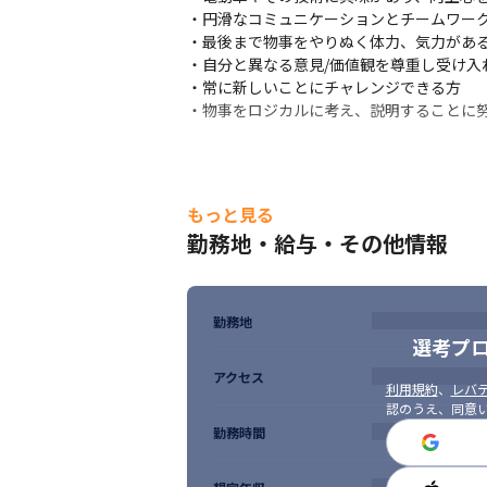
・円滑なコミュニケーションとチームワーク
・これから新規に開拓する技術領域になる
・最後まで物事をやりぬく体力、気力がある
※出典：Forbes JAPAN（https://forbesjapa
・自分と異なる意見/価値観を尊重し受け入
・常に新しいことにチャレンジできる方

・物事をロジカルに考え、説明することに
もっと見る
勤務地・給与・その他情報
勤務地
選考プ
アクセス
利用規約
、
レバテ
認のうえ、同意
勤務時間