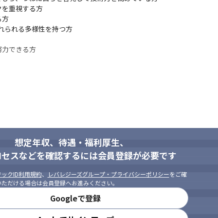
を重視する方

ので、自分のオリジナリティを製品に入れ込みやすく、やりがいがあり
方

n.com/articles/detail/38942）
れられる多様性を持つ方

努力できる方
想定年収、待遇・福利厚生、
ロセスなどを確認するには会員登録が必要です
ックID利用規約
、
レバレジーズグループ・プライバシーポリシー
をご確
いただける場合は会員登録へお進みください。
Googleで登録