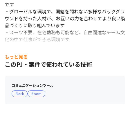
です

・グローバルな環境で、国籍を問わない多様なバックグラ
ウンドを持った人材が、お互いの力を合わせてより良い製
品づくりに取り組んでいます

・スーツ不要、在宅勤務も可能など、自由闊達なチーム文
化の中で仕事ができる環境です

■ 育休制度に関して

もっと見る
・子供が2才に到達した後の4月末までを限度とし、従業
このPJ・案件で使われている技術
員が申し出た期間で休職することが可能な育児休職制度を
導入しています

・2020年度の男性育休取得率は24％です（対象年度に育
コミュニケーションツール
児休職を1日以上取得した男性従業員数÷対象年度に配偶
Slack
Zoom
者が出産した男性従業員数）