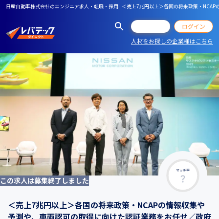
日産自動車株式会社のエンジニア求人・転職・採用 | ＜売上7兆円以上＞各国の将来政策・NC
会員登録
ログイン
人材をお探しの企業様はこちら
マッチ率
この求人は募集終了しました
＜売上7兆円以上＞各国の将来政策・NCAPの情報収集や
予測や、車両認可の取得に向けた認証業務をお任せ／政府