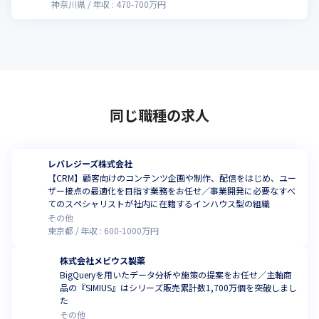
神奈川県
年収 :
470
-
700
万円
同じ職種の求人
レバレジーズ株式会社
【CRM】顧客向けのコンテンツ企画や制作、配信をはじめ、ユー
ザー接点の最適化を目指す業務をお任せ／事業開発に必要なすべ
てのスペシャリストが社内に在籍するインハウス型の組織
その他
東京都
年収 :
600
-
1000
万円
株式会社メビウス製薬
BigQueryを用いたデータ分析や施策の提案をお任せ／主軸商
品の『SIMIUS』はシリーズ販売累計数1,700万個を突破しまし
た
その他