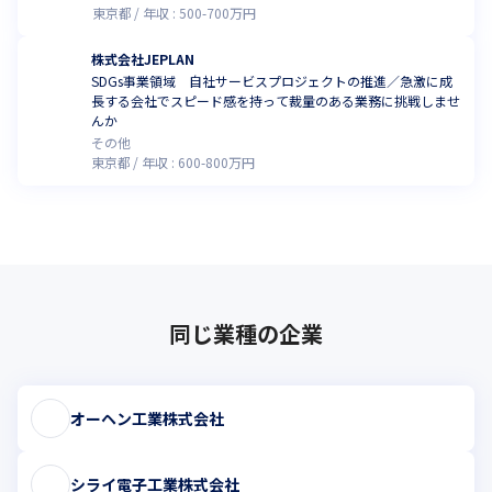
東京都
年収 :
500
-
700
万円
株式会社JEPLAN
SDGs事業領域 自社サービスプロジェクトの推進／急激に成
長する会社でスピード感を持って裁量のある業務に挑戦しませ
んか
その他
東京都
年収 :
600
-
800
万円
同じ業種の企業
オーヘン工業株式会社
シライ電子工業株式会社