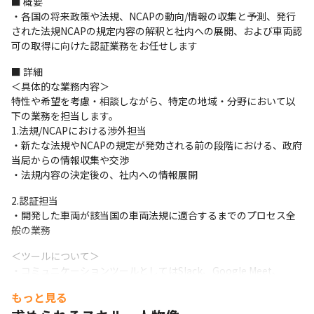
■ 概要

・各国の将来政策や法規、NCAPの動向/情報の収集と予測、発行
された法規NCAPの規定内容の解釈と社内への展開、および車両認
可の取得に向けた認証業務をお任せします
■ 詳細

＜具体的な業務内容＞

特性や希望を考慮・相談しながら、特定の地域・分野において以
下の業務を担当します。

1.法規/NCAPにおける渉外担当

・新たな法規やNCAPの規定が発効される前の段階における、政府
当局からの情報収集や交渉

・法規内容の決定後の、社内への情報展開
2.認証担当

・開発した車両が該当国の車両法規に適合するまでのプロセス全
般の業務
＜ツールについて＞

・コミュニケーションツールとしてはSlack、Google Meet、
Zoomを使用しています
もっと見る
＜研修に関して＞
