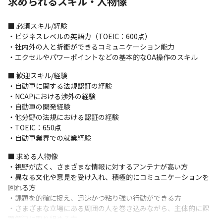
求められるスキル・人物像
・経験者に関しては基本的にOJTで業務理解を深めます

・R&D組織内にて、技術に関する専門性を磨くための研修を用意
■ 必須スキル/経験

しています

・ビジネスレベルの英語力（TOEIC：600点）

・専門家による講習や、社内で認定している資格を取得するため
・社内外の人と折衝ができるコミュニケーション能力

の研修を受けることが可能です

・エクセルやパワーポイントなどの基本的なOA操作のスキル
・今後は、海外支社やパートナー企業とのコミュニケーション力
を向上すべく、TOEICのスコアアップを目指した研修を用意する
■ 歓迎スキル/経験

予定です
・自動車に関する法規認証の経験

・NCAPにおける渉外の経験

＜事業に関して＞

・自動車の開発経験

・電動化技術の先駆者として、世界初となる電気自動車（EV）
・他分野の法規における認証の経験

『リーフ）』をはじめとするさまざまなニーズに応じた自動車を
・TOEIC：650点

提供しています（※）

・自動車業界での就業経験
・1933年12月の設立以来、「他のやらぬことを、やる」という日
産DNAのもと、高い技術力と品質の高いサービスを提供し続けて
■ 求める人物像

います
・視野が広く、さまざまな情報に対するアンテナが高い方　

・異なる文化や意見を受け入れ、積極的にコミュニケーションを
■ この仕事の面白み、魅力

図れる方

・車両全体に関わる業務なので、車に関する幅広い知識が得られ
・課題を的確に捉え、迅速かつ粘り強い行動ができる方

ます

・さまざまな立場にある周囲の人を巻き込みながら、主体的に課
・車両開発の方向性を左右する法規NCAPの動向を扱う業務であ
題解決に取り組める方