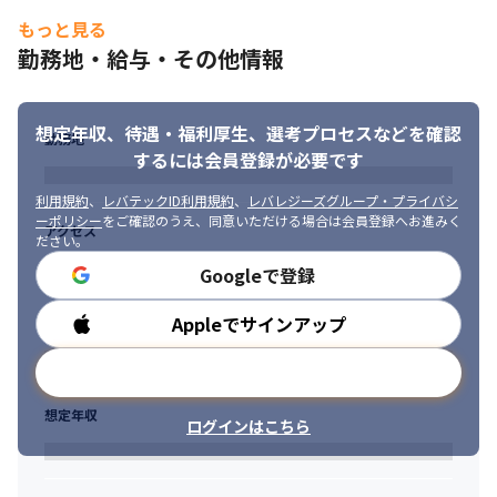
り、社会への貢献度が高いです

・専門性が高い職務のため、車両開発に携わるエンジニアから信
もっと見る
頼を得られます

勤務地・給与・その他情報
・海外とのやり取りが多いため、多様な人材とのコミュニケーシ
ョン力を高められます

・政府当局や他社の自動車業界の方々など、幅広い社外の人脈を
想定年収、待遇・福利厚生、
選考プロセスなどを確認
構築することできます
勤務地
するには会員登録が必要です
※出典：Forbes 
利用規約
、
レバテックID利用規約
、
レバレジーズグループ・プライバシ
JAPAN（https://forbesjapan.com/articles/detail/38942）
ーポリシー
をご確認のうえ、同意いただける場合は会員登録へお進みく
アクセス
ださい。
Googleで登録
Appleでサインアップ
勤務時間
メールアドレスで登録
想定年収
ログインはこちら