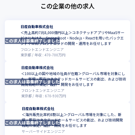
この企業の他の求人
日産自動車株式会社
＜売上高約7兆8,000億円以上＞コネクテッドアプリやMaaSサー
ビスにおける、Spring Boot・Node.js・Reactを用いたバックエ
この求人は募集終了しました
こ
ンドやWebフロントエンドの開発・運用をお任せします
フロントエンドエンジニア
東京都
年収 :
470
-
700
万円
日産自動車株式会社
＜100以上の国や地域の社員が在籍＞グローバル市場を対象にし
た、新規・既存コネクテッドカー＆サービスの創出、および技術
この求人は募集終了しました
こ
開発戦略の策定、設計・開発をお任せします
フロントエンドエンジニア
東京都
年収 :
670
-
930
万円
日産自動車株式会社
＜海外販売比率約8割以上＞グローバル市場を対象にした、新
規・既存コネクテッドカー＆サービスの創出、および技術開発
この求人は募集終了しました
こ
戦略の策定、設計・開発をお任せします
サーバーサイドエンジニア