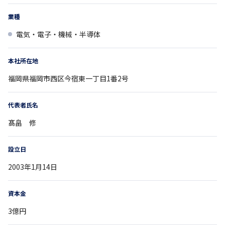
業種
電気・電子・機械・半導体
本社所在地
福岡県
福岡市西区今宿東一丁目1番2号
代表者氏名
髙畠 修
設立日
2003年1月14日
資本金
3億円