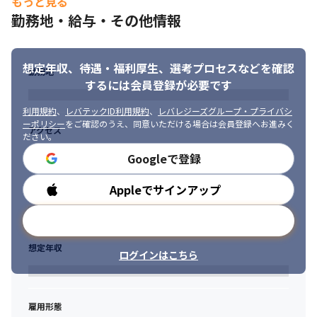
もっと見る
階までは幅広く関わり、車両開発に関する知識やプロセスを習得
・公平性や透明性を意識して、業務に取り組める方

することができます

勤務地・給与・その他情報
・チームワークを大切にし、周囲の人を巻き込んでモチベートで
・自社、競合他社を含めて、最新の自動車技術に携われます
きる方
※出典：Forbes 
想定年収、待遇・福利厚生、
選考プロセスなどを確認
JAPAN（https://forbesjapan.com/articles/detail/38942）
勤務地
するには会員登録が必要です
利用規約
、
レバテックID利用規約
、
レバレジーズグループ・プライバシ
ーポリシー
をご確認のうえ、同意いただける場合は会員登録へお進みく
アクセス
ださい。
Googleで登録
Appleでサインアップ
勤務時間
メールアドレスで登録
想定年収
ログインはこちら
雇用形態