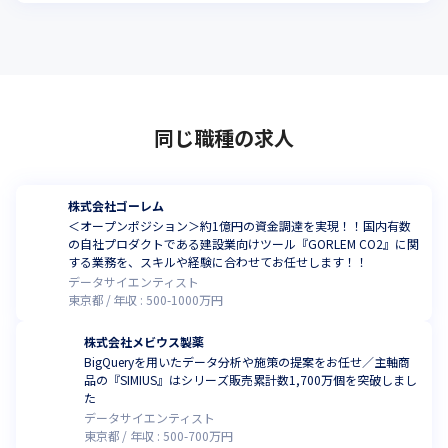
同じ職種の求人
株式会社ゴーレム
＜オープンポジション＞約1億円の資金調達を実現！！国内有数
の自社プロダクトである建設業向けツール『GORLEM CO2』に関
する業務を、スキルや経験に合わせてお任せします！！
データサイエンティスト
東京都
年収 :
500
-
1000
万円
株式会社メビウス製薬
BigQueryを用いたデータ分析や施策の提案をお任せ／主軸商
品の『SIMIUS』はシリーズ販売累計数1,700万個を突破しまし
た
データサイエンティスト
東京都
年収 :
500
-
700
万円