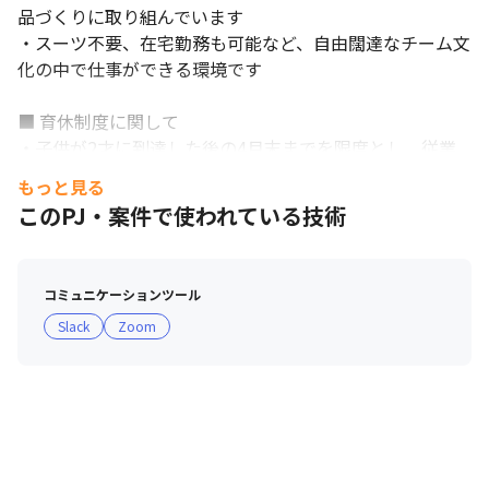
品づくりに取り組んでいます

・スーツ不要、在宅勤務も可能など、自由闊達なチーム文
化の中で仕事ができる環境です

■ 育休制度に関して

・子供が2才に到達した後の4月末までを限度とし、従業
員が申し出た期間で休職することが可能な育児休職制度を
もっと見る
導入しています

このPJ・案件で使われている技術
・2020年度の男性育休取得率は24％です（対象年度に育
児休職を1日以上取得した男性従業員数÷対象年度に配偶
者が出産した男性従業員数）
コミュニケーションツール
Slack
Zoom