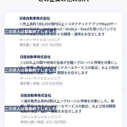
日産自動車株式会社
＜売上高約7兆8,000億円以上＞コネクテッドアプリやMaaSサー
ビスにおける、Spring Boot・Node.js・Reactを用いたバックエ
この求人は募集終了しました
こ
ンドやWebフロントエンドの開発・運用をお任せします
サーバーサイドエンジニア
東京都
年収 :
470
-
700
万円
日産自動車株式会社
＜100以上の国や地域の社員が在籍＞グローバル市場を対象にし
た、新規・既存コネクテッドカー＆サービスの創出、および技術
この求人は募集終了しました
こ
開発戦略の策定、設計・開発をお任せします
サーバーサイドエンジニア
東京都
年収 :
670
-
930
万円
日産自動車株式会社
＜海外販売比率約8割以上＞グローバル市場を対象にした、新
規・既存コネクテッドカー＆サービスの創出、および技術開発
この求人は募集終了しました
こ
戦略の策定、設計・開発をお任せします
フロントエンドエンジニア
神奈川県
年収 :
470
-
700
万円