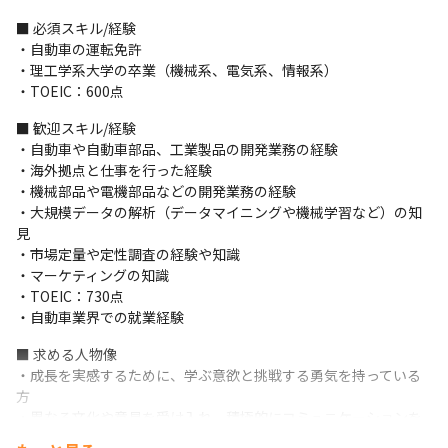
・今後は、海外支社やパートナー企業とのコミュニケーション力
■ 必須スキル/経験

を向上すべく、TOEICのスコアアップを目指した研修を用意する
・自動車の運転免許

予定です
・理工学系大学の卒業（機械系、電気系、情報系）

・TOEIC：600点
＜事業に関して＞

・電動化技術の先駆者として、世界初となる電気自動車（EV）
■ 歓迎スキル/経験

『リーフ』をはじめとするさまざまなニーズに応じた自動車を提
・自動車や自動車部品、工業製品の開発業務の経験

供しています（※）

・海外拠点と仕事を行った経験

・1933年12月の設立以来、「他のやらぬことを、やる」という日
・機械部品や電機部品などの開発業務の経験

産DNAのもと、高い技術力と品質の高いサービスを提供し続けて
・大規模データの解析（データマイニングや機械学習など）の知
います
見

・市場定量や定性調査の経験や知識

■ この仕事の面白み、魅力

・マーケティングの知識

・海外出張や海外拠点との業務の機会が多く、世界を舞台に活躍
・TOEIC：730点

することをが可能です

・自動車業界での就業経験
・自動車の中の一部ではなく車全体に関わる業務であり、お客様
との接点があるため、自分自身が車両の開発に強く関わっている
■ 求める人物像

というやりがいや、世に車を送り出すという経験を得られます

・成長を実感するために、学ぶ意欲と挑戦する勇気を持っている
・世界中のお客様に対して使い方を調査したり、実際の走行を評
方

価したりするので、さまざまな経験を深めることができます

・異なる文化や意見を受け入れ、積極的にコミュニケーションを
・新型車開発に直結した業務のため、開発の初期段階から生産段
図れる方
