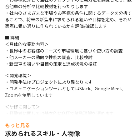
合他車の分析や比較検討を行ったりします

・社内のさまざまな市場やお客様の条件に関するデータを分析す
ることで、将来の新型車に求められる狙いや目標を定め、それが
実際に狙い通りに作られているかを評価/確認します
■ 詳細

＜具体的な業務内容＞

・世界中のお客様のニーズや市場環境に基づく使い方の調査

・他メーカーの動向や性能の調査、比較検討

・新型車の狙いや目標の策定と達成状況の検証
＜開発環境＞

・開発手法はプロジェクトにより異なります

・コミュニケーションツールとしてはSlack、Google Meet、
Zoomを使用しています
＜研修に関して＞

・経験者に関しては基本的にOJTで業務理解を深めます

・R&D組織内にて、技術に関する専門性を磨くための研修を用意
もっと見る
しています

求められるスキル・人物像
・専門家による講習や、社内で認定している資格を取得するため
の研修を受けることが可能です
