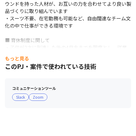
ウンドを持った人材が、お互いの力を合わせてより良い製
品づくりに取り組んでいます

・スーツ不要、在宅勤務も可能など、自由闊達なチーム文
化の中で仕事ができる環境です

■ 育休制度に関して

・子供が2才に到達した後の4月末までを限度とし、従業
員が申し出た期間で休職することが可能な育児休職制度を
もっと見る
導入しています

このPJ・案件で使われている技術
・2020年度の男性育休取得率は24％です（対象年度に育
児休職を1日以上取得した男性従業員数÷対象年度に配偶
者が出産した男性従業員数）
コミュニケーションツール
Slack
Zoom