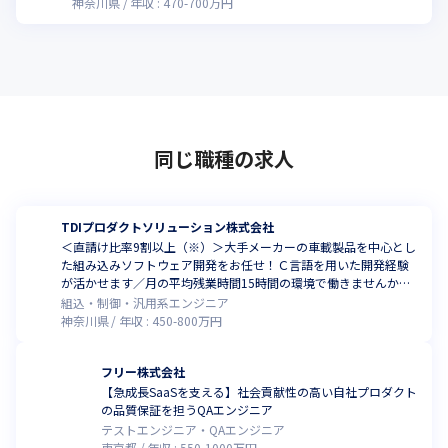
神奈川県
年収 :
470
-
700
万円
同じ職種の求人
TDIプロダクトソリューション株式会社
＜直請け比率9割以上（※）＞大手メーカーの車載製品を中心とし
た組み込みソフトウェア開発をお任せ！Ｃ言語を用いた開発経験
が活かせます／月の平均残業時間15時間の環境で働きませんか
（※いずれも、2024年8月時点）
組込・制御・汎用系エンジニア
神奈川県
年収 :
450
-
800
万円
フリー株式会社
【急成長SaaSを支える】社会貢献性の高い自社プロダクト
の品質保証を担うQAエンジニア
テストエンジニア・QAエンジニア
東京都
年収 :
550
-
1000
万円