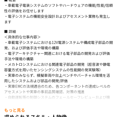
・車載電子電装システムのソフトやハードウェアの機能/性能/信頼
性の評価をお任せします

・電子システムの機能安全設計およびアセスメント業務も発生し
ます
■ 詳細

＜具体的な仕事内容＞

・車載電子システムにおける12V電源システムや構成電子部品の開
発、および評価手法や環境の構築

・電子アーキテクチャー関連における電子部品の開発および評価
手法や環境の構築

・メカトロシステムにおける関連電子部品の開発（超音波や静電
容量方式を用いたセンシングシステムの性能開の発実験等）

・実車のみならず、模擬車両や台上ベンチやバーチャル環境を活
用したシステムおよび部品の開発/評価

・実車EMCの法規適合のため、各コンポーネントの達成レベルの
アセスメントや実車の事前品質確認、対策の推進

・自動運転等の制御システムのフェールセーフレビューおよび機
能安全設計の推進
もっと見る
＜チーム詳細＞

求められるスキル・人物像