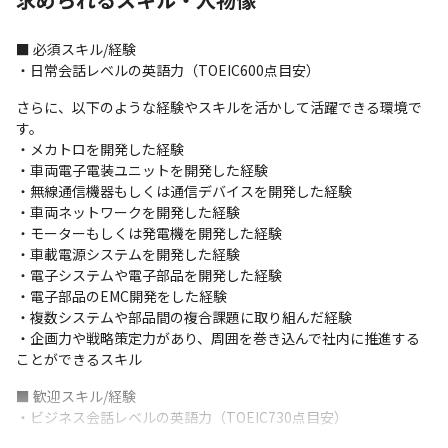
・電子技術・システム技術開発本部に所属し業務を進めます

・2017年の部創設以来、中途採用された多くのソフトウェアエン
ジニアが活躍しています

■ 必須スキル/経験

・5名から10名程度のチームで課長や課長代理の下、数名の同僚や
・日常会話レベルの英語力（TOEIC600点目安）
部下で構成されています

さらに、以下のような経験やスキルを活かして活躍できる環境で
・個々人の単独プレーではなく、同じ目標に向けて一体感をもっ
す。

て業務を遂行し、個人としても、チームとしても向上できる風土
・メカトロを開発した経験

を目指しています

・車両電子電装ユニットを開発した経験

・異なる文化や意見を受け入れながら積極的にコミュニケーショ
・無線通信機器もしくは通信デバイスを開発した経験

ンをとり、業務を遂行します
・車両ネットワークを開発した経験

＜開発環境＞

・モーターもしくは発電機を開発した経験

・開発手法はプロジェクトにより異なります

・車載電源システムを開発した経験

・コミュニケーションツールとしてはSlack、Google Meet、
・電子システムや電子部品を開発した経験

Zoomを使用しています
・電子部品のEMC開発をした経験

・複数システムや部品間の複合課題に取り組んだ経験

＜研修に関して＞

・企画力や戦略策定力があり、周囲を巻き込んで社内に推進する
・経験者に関しては基本的にOJTで業務理解を深めます

ことができるスキル
・R&D組織内にて、技術に関する専門性を磨くための研修を用意
しています

■ 歓迎スキル/経験

・専門家による講習や、社内で認定している資格を取得するため
・ビジネス会話レベルの英語力（TOEIC730点目安）
の研修を受けることが可能です
