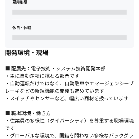
雇用形態
・アメリカや欧州、中国など、海外の日産開発拠点での業務経験
を積めます
※出典：Forbes 
JAPAN（https://forbesjapan.com/articles/detail/38942）
休日・休暇
開発環境・現場
■ 配属先：電子技術・システム技術開発本部

・主に自動運転に携わる部門です

・自動運転だけではなく、自動駐車やエマージェンシーブ
レーキなどの新規機能の開発も進めています

・スイッチやセンサーなど、幅広い商材を扱っています

■ 職場環境・働き方

・従業員の多様性（ダイバーシティ）を尊重する職場環境
です

・グローバルな環境で、国籍を問わない多様なバックグラ