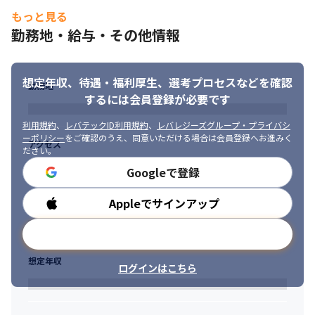
さらに、以下いずれかの経験

・今後は、海外支社やパートナー企業とのコミュニケーション力
もっと見る
・自動車業界での就業経験

を向上すべく、TOEICのスコアアップを目指した研修を用意する
勤務地・給与・その他情報
・海外での業務経験

予定です
・車両電子電装システムを開発した経験

＜事業に関して＞

・電気/電子回路を開発した経験

・電動化技術の先駆者として、世界初となる電気自動車（EV）
・必須スキルに関する、開発におけるリーダー経験
想定年収、待遇・福利厚生、
選考プロセスなどを確認
勤務地
『リーフ』をはじめとするさまざまなニーズに応じた自動車を提
するには会員登録が必要です
■ 求める人物像

供しています（※）

・何事からも学ぶ姿勢や意欲があり、初めてのことでも臆せず挑
・1933年12月の設立以来、「他のやらぬことを、やる」という日
利用規約
、
レバテックID利用規約
、
レバレジーズグループ・プライバシ
戦できる方

産DNAのもと、高い技術力と品質の高いサービスを提供し続けて
ーポリシー
をご確認のうえ、同意いただける場合は会員登録へお進みく
アクセス
・困難な課題にもあきらめることなく、取り組みを継続できる方

います
ださい。
・異なる文化や意見を受け入れながら、積極的にコミュニケーシ
Googleで登録
■ この仕事の面白み、魅力

ョンを図れる方

・今後さらに需要が高まる、システム/コンポ設計および信頼性保
・相手の理解度を計り、共通認識になるまで論議を進めることが
Appleでサインアップ
勤務時間
証に関する業務に関われます

できる方
・次世代の新技術開発から車両の立ち上げまでを幅広く担当でき
メールアドレスで登録
ます

・技術および製品としての取扱領域が広く、部品開発に終わら
想定年収
ず、次世代の車両を支える電子技術やシステムに関わることがで
ログインはこちら
きます

・自己のスキルや経験を活かして自ら主体的に業務を進めて行く
ことができます
