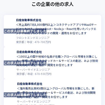
この企業の他の求人
日産自動車株式会社
＜売上高約7兆8,000億円以上＞コネクテッドアプリやMaaSサー
ビスにおける、Spring Boot・Node.js・Reactを用いたバックエ
この求人は募集終了しました
こ
ンドやWebフロントエンドの開発・運用をお任せします
フロントエンドエンジニア
東京都
年収 :
470
-
700
万円
日産自動車株式会社
＜100以上の国や地域の社員が在籍＞グローバル市場を対象にし
た、新規・既存コネクテッドカー＆サービスの創出、および技術
この求人は募集終了しました
こ
開発戦略の策定、設計・開発をお任せします
サーバーサイドエンジニア
東京都
年収 :
670
-
930
万円
日産自動車株式会社
＜海外販売比率約8割以上＞グローバル市場を対象にした、新
規・既存コネクテッドカー＆サービスの創出、および技術開発
この求人は募集終了しました
こ
戦略の策定、設計・開発をお任せします
サーバーサイドエンジニア