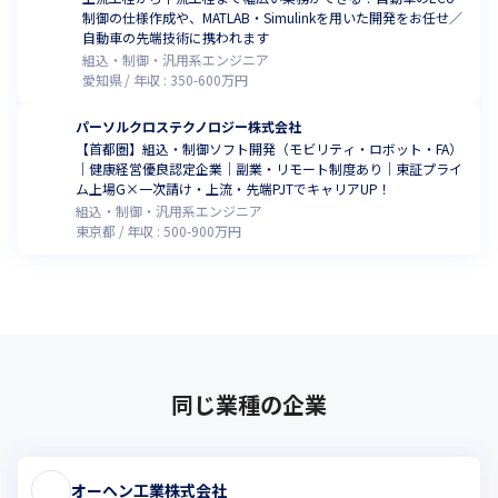
制御の仕様作成や、MATLAB・Simulinkを用いた開発をお任せ／
自動車の先端技術に携われます
組込・制御・汎用系エンジニア
愛知県
年収 :
350
-
600
万円
パーソルクロステクノロジー株式会社
【首都圏】組込・制御ソフト開発（モビリティ・ロボット・FA）
｜健康経営優良認定企業｜副業・リモート制度あり｜東証プライ
ム上場G×一次請け・上流・先端PJTでキャリアUP！
組込・制御・汎用系エンジニア
東京都
年収 :
500
-
900
万円
同じ業種の企業
オーヘン工業株式会社