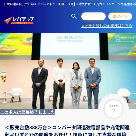
日産自動車株式会社のエンジニア求人・転職・採用 | ＜販売台数388万台＞コンバータ関連強
会員登録
ログイン
人材をお探しの企業様はこちら
マッチ率
この求人は募集終了しました
＜販売台数388万台＞コンバータ関連強電部品や充電関連
部品いずれかの開発をお任せ！技術に関して真摯な環境