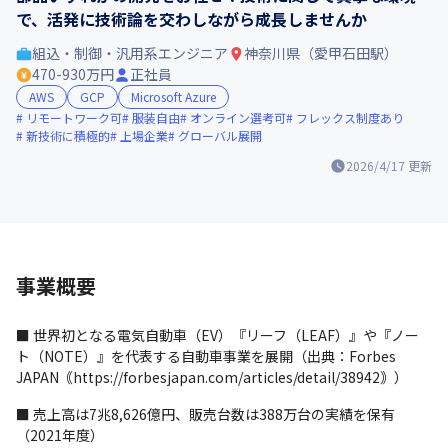
で、活発に技術論を交わしながら成長しませんか
組込・制御・汎用系エンジニア
神奈川県（愛甲石田駅）
470-930万円
正社員
AWS
GCP
Microsoft Azure
リモートワーク可
服装自由
オンライン選考可
フレックス制度あり
新技術に積極的
上場企業
グローバル展開
2026/4/17
更新
事業概要
■ 世界初となる電気自動車（EV）『リーフ（LEAF）』や『ノー
ト（NOTE）』を代表する自動車事業を展開（出典：Forbes 
JAPAN｟https://forbesjapan.com/articles/detail/38942｠）
■ 売上高は7兆8,626億円、販売台数は388万台の実績を保有
（2021年度）