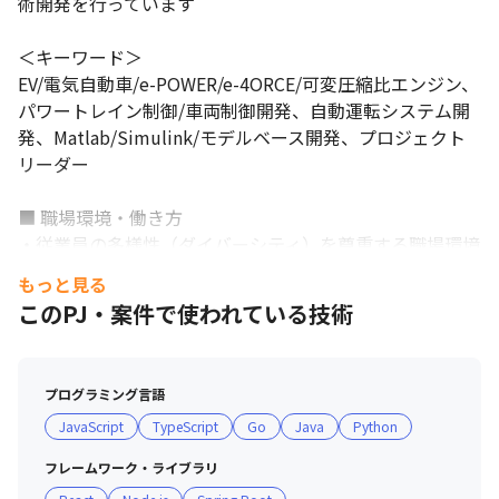
術開発を行っています

＜キーワード＞

EV/電気自動車/e-POWER/e-4ORCE/可変圧縮比エンジン、
パワートレイン制御/車両制御開発、自動運転システム開
発、Matlab/Simulink/モデルベース開発、プロジェクト
リーダー

■ 職場環境・働き方

・従業員の多様性（ダイバーシティ）を尊重する職場環境
です

もっと見る
・グローバルな環境で、国籍を問わない多様なバックグラ
このPJ・案件で使われている技術
ウンドを持った人材が、お互いの力を合わせてより良い製
品づくりに取り組んでいます

・スーツ不要、在宅勤務も可能など、自由闊達なチーム文
プログラミング言語
化の中で仕事ができる環境です

JavaScript
TypeScript
Go
Java
Python
■ 育休制度に関して

フレームワーク・ライブラリ
・子供が2才に到達した後の4月末までを限度とし、従業