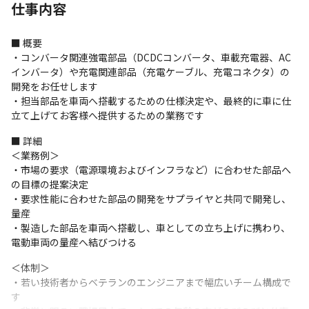
仕事内容
■ 概要

・コンバータ関連強電部品（DCDCコンバータ、車載充電器、AC
インバータ）や充電関連部品（充電ケーブル、充電コネクタ）の
開発をお任せします

・担当部品を車両へ搭載するための仕様決定や、最終的に車に仕
立て上げてお客様へ提供するための業務です
■ 詳細

＜業務例＞

・市場の要求（電源環境およびインフラなど）に合わせた部品へ
の目標の提案決定

・要求性能に合わせた部品の開発をサプライヤと共同で開発し、
量産

・製造した部品を車両へ搭載し、車としての立ち上げに携わり、
電動車両の量産へ結びつける
＜体制＞

・若い技術者からベテランのエンジニアまで幅広いチーム構成で
す
