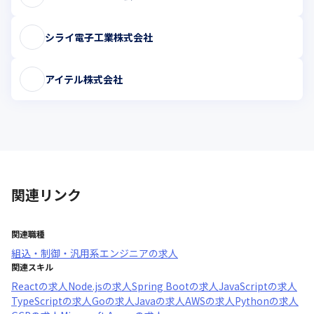
シライ電子工業株式会社
アイテル株式会社
関連リンク
関連職種
組込・制御・汎用系エンジニア
の求人
関連スキル
React
の求人
Node.js
の求人
Spring Boot
の求人
JavaScript
の求人
TypeScript
の求人
Go
の求人
Java
の求人
AWS
の求人
Python
の求人