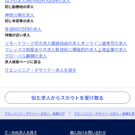
GCP
の求人
Microsoft Azure
の求人
同じ勤務地の求人
神奈川県
の求人
同じ年収帯の求人
年収
400万円
の求人
特徴が近い求人
リモートワーク可
の求人
服装自由
の求人
オンライン選考可
の求人
フレックス制度あり
の求人
新技術に積極的
の求人
上場企業
の求人
グローバル展開
の求人
求人検索ページに戻る
ITエンジニア・デザイナー求人を探す
似た求人からスカウトを受け取る
ITエンジニア・デザイナーの求人・転職TOP
ITエンジニア・デザイナーの求人・転職を探
IT・Web求人を探す
個人向けお問い合わせ