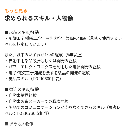
・非常に明るい職場風土で、すべての年齢の方がのびのびと仕事
に取り組んでいます

もっと見る
・技術に関して真摯な職場であり、活発な技術論議が可能です
求められるスキル・人物像
＜開発環境＞

・開発手法はプロジェクトにより異なります

■ 必須スキル/経験

・コミュニケーションツールとしてはSlack、Google Meet、
・制御工学/機械工学、材料力学、製図の知識（業務で使用するレ
Zoomを使用しています
ベルを想定しています）
＜研修に関して＞

また、以下のいずれか1つの経験（5年以上）

・経験者に関しては基本的にOJTで業務理解を深めます

・自動車用部品設計もしくは開発の経験

・R&D組織内にて、技術に関する専門性を磨くための研修を用意
・パワーエレクトロニクスを利用した電源開発の経験

しています

・電子/電気工学知識を要する製品の開発の経験

・専門家による講習や、社内で認定している資格を取得するため
・英語スキル（TOEIC600目安）
の研修を受けることが可能です

・今後は、海外支社やパートナー企業とのコミュニケーション力
■ 歓迎スキル/経験

を向上すべく、TOEICのスコアアップを目指した研修を用意する
・自動車業界経験

予定です
・自動車製造メーカーでの職務経験

・英語でのコミュニケーションが滞りなくできるスキル（参考レ
＜事業に関して＞

ベル：TOEIC730点相当）
・電動化技術の先駆者として、世界初となる電気自動車（EV）
『リーフ』をはじめとするさまざまなニーズに応じた自動車を提
■ 求める人物像
