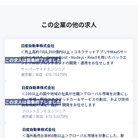
この企業の他の求人
日産自動車株式会社
＜売上高約7兆8,000億円以上＞コネクテッドアプリやMaaSサー
ビスにおける、Spring Boot・Node.js・Reactを用いたバックエ
この求人は募集終了しました
こ
ンドやWebフロントエンドの開発・運用をお任せします
サーバーサイドエンジニア
東京都
年収 :
470
-
700
万円
日産自動車株式会社
＜100以上の国や地域の社員が在籍＞グローバル市場を対象にし
た、新規・既存コネクテッドカー＆サービスの創出、および技術
この求人は募集終了しました
こ
開発戦略の策定、設計・開発をお任せします
フロントエンドエンジニア
東京都
年収 :
670
-
930
万円
日産自動車株式会社
＜海外販売比率約8割以上＞グローバル市場を対象にした、新