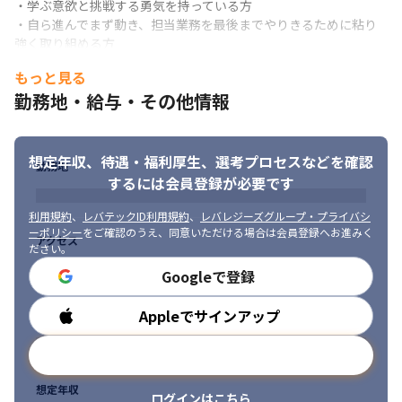
供しています（※）

・学ぶ意欲と挑戦する勇気を持っている方

・1933年12月の設立以来、「他のやらぬことを、やる」という日
・自ら進んでまず動き、担当業務を最後までやりきるために粘り
産DNAのもと、高い技術力と品質の高いサービスを提供し続けて
強く取り組める方

います
・異なる文化/意見を受け入れ、積極的にコミュニケーションを図
もっと見る
れる方

■ この仕事の魅力、面白み

勤務地・給与・その他情報
・英語力向上に意欲を持っている方、外国人とのコミュニケーシ
・電気自動車に必要不可欠となる車載充電器や、ハイブリッドを
ョンを厭わない方
含む電動化車両すべてに必要な自動車の補機に電源を供給するた
めDCDCコンバータなどを開発するため、やりがいのある業務です

想定年収、待遇・福利厚生、
選考プロセスなどを確認
・日産の技術戦略”NISSAN INTELLIGENT MOBILITY”の中核を成
勤務地
するには会員登録が必要です
すEVおよびHEV（e-POWER）の開発に従事し、世界最先端の技術
開発/製品開発をすることにより、自動車業界、環境問題への自身
利用規約
、
レバテックID利用規約
、
レバレジーズグループ・プライバシ
の影響力や貢献度を実感できる職務です

ーポリシー
をご確認のうえ、同意いただける場合は会員登録へお進みく
アクセス
・ルノー/日産/三菱のアライアンス業務を通し、グローバルなエン
ださい。
ジニアとしての成長に期待できます
Googleで登録
※出典：Forbes 
JAPAN（https://forbesjapan.com/articles/detail/38942）
Appleでサインアップ
勤務時間
メールアドレスで登録
想定年収
ログインはこちら