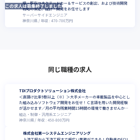
規・既存コネクテッドカー＆サービスの創出、および技術開発
この求人は募集終了しました
こ
戦略の策定、設計・開発をお任せします
サーバーサイドエンジニア
神奈川県
年収 :
470
-
700
万円
同じ職種の求人
TDIプロダクトソリューション株式会社
＜直請け比率9割以上（※）＞大手メーカーの車載製品を中心とし
た組み込みソフトウェア開発をお任せ！Ｃ言語を用いた開発経験
が活かせます／月の平均残業時間15時間の環境で働きませんか
（※いずれも、2024年8月時点）
組込・制御・汎用系エンジニア
神奈川県
年収 :
450
-
800
万円
株式会社第一システムエンジニアリング
上流工程から下流工程まで幅広い業務ができる！自動車のECU