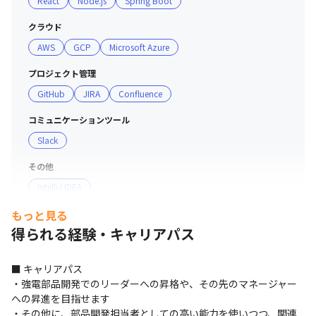
React
Node.js
Spring Boot
員が申し出た期間で休職することが可能な育児休職制度を
導入しています

クラウド
・2020年度の男性育休取得率は24％です（対象年度に育
AWS
GCP
Microsoft Azure
児休職を1日以上取得した男性従業員数÷対象年度に配偶
者が出産した男性従業員数）
プロジェクト管理
GitHub
JIRA
Confluence
コミュニケーションツール
Slack
その他
IntelliJ IDEA
もっと見る
得られる経験・キャリアパス
■ キャリアパス

・強電部品開発でのリーダーへの昇格や、その先のマネージャー
への昇進を目指せます

・その他に、部品開発担当者としての高い能力を使いつつ、関連