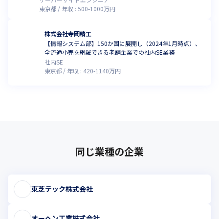
東京都
年収 :
500
-
1000
万円
株式会社寺岡精工
【情報システム部】150か国に展開し（2024年1月時点）、
全流通小売を網羅できる老舗企業での社内SE業務
社内SE
東京都
年収 :
420
-
1140
万円
同じ業種の企業
東芝テック株式会社
オーヘン工業株式会社