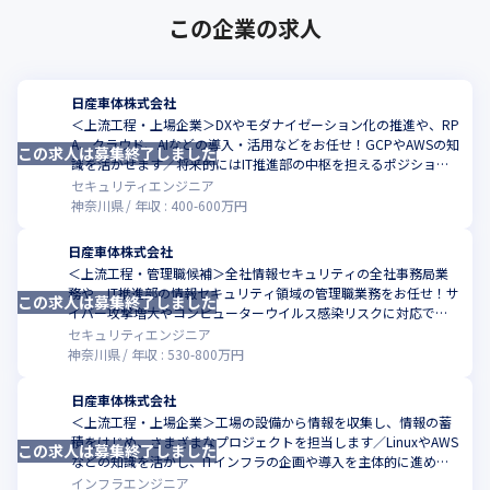
この企業の求人
日産車体株式会社
＜上流工程・上場企業＞DXやモダナイゼーション化の推進や、RP
A、クラウド、AIなどの導入・活用などをお任せ！GCPやAWSの知
この求人は募集終了しました
こ
識を活かせます／将来的にはIT推進部の中枢を担えるポジション
です
セキュリティエンジニア
神奈川県
年収 :
400
-
600
万円
日産車体株式会社
＜上流工程・管理職候補＞全社情報セキュリティの全社事務局業
務や、IT推進部の情報セキュリティ領域の管理職業務をお任せ！サ
この求人は募集終了しました
こ
イバー攻撃増大やコンピューターウイルス感染リスクに対応でき
る環境をつくりませんか
セキュリティエンジニア
神奈川県
年収 :
530
-
800
万円
日産車体株式会社
＜上流工程・上場企業＞工場の設備から情報を収集し、情報の蓄
積をはじめ、さまざまなプロジェクトを担当します／LinuxやAWS
この求人は募集終了しました
こ
などの知識を活かし、ITインフラの企画や導入を主体的に進めま
せんか
インフラエンジニア