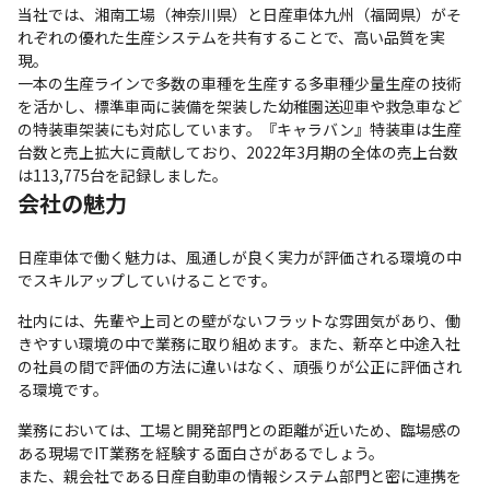
当社では、湘南工場（神奈川県）と日産車体九州（福岡県）がそ
れぞれの優れた生産システムを共有することで、高い品質を実
現。

一本の生産ラインで多数の車種を生産する多車種少量生産の技術
を活かし、標準車両に装備を架装した幼稚園送迎車や救急車など
の特装車架装にも対応しています。『キャラバン』特装車は生産
台数と売上拡大に貢献しており、2022年3月期の全体の売上台数
は113,775台を記録しました。
会社の魅力
日産車体で働く魅力は、風通しが良く実力が評価される環境の中
でスキルアップしていけることです。
社内には、先輩や上司との壁がないフラットな雰囲気があり、働
きやすい環境の中で業務に取り組めます。また、新卒と中途入社
の社員の間で評価の方法に違いはなく、頑張りが公正に評価され
る環境です。
業務においては、工場と開発部門との距離が近いため、臨場感の
ある現場でIT業務を経験する面白さがあるでしょう。

また、親会社である日産自動車の情報システム部門と密に連携を