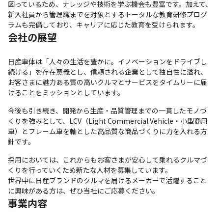
図っているため、ナレッジや技術を学ぶ機会も豊富です。加えて、
新入社員から管理職までを対象とするトータルな教育研修プログ
ラムも完備しており、キャリアに応じた教育を受けられます。
会社の展望
日産車体は「人々の生活を豊かに。イノベーションをドライブし
続ける」を存在意義とし、信頼される企業として独自性に溢れ、
お客さまに魅力ある質の高いクルマとサービスをタイムリーに届
けることをミッションとしています。
今後も引き続き、開発から生産・品質管理までの一貫したモノづ
くりを強みとして、LCV（Light Commercial Vehicle・小型商用
車）とフレーム車を軸とした高品質な商品づくりに力を入れる方
針です。
採用においては、これからもお客さまが安心して乗れるクルマづ
くりを行っていくため新たな人材を募集しています。

世界中に日産ブランドのクルマを届けるメーカーで活躍すること
に興味がある方は、ぜひ当社にご応募ください。
事業内容