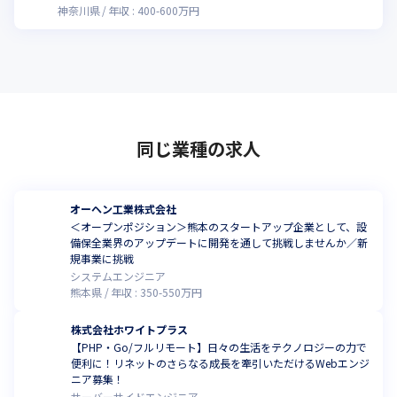
神奈川県
年収 :
400
-
600
万円
同じ業種の求人
オーヘン工業株式会社
＜オープンポジション＞熊本のスタートアップ企業として、設
備保全業界のアップデートに開発を通して挑戦しませんか／新
規事業に挑戦
システムエンジニア
熊本県
年収 :
350
-
550
万円
株式会社ホワイトプラス
【PHP・Go/フルリモート】日々の生活をテクノロジーの力で
便利に！リネットのさらなる成長を牽引いただけるWebエンジ
ニア募集！
サーバーサイドエンジニア