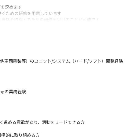
を深めます

磨くための研修を用意しています

資格を取得するための研修を受けることが可能です

ミュニケーション力を向上すべく、TOEICのスコアアップを目指した
電気自動車（EV）『リーフ』をはじめとするさまざまなニーズに応じた
ぬことを、やる」という日産DNAのもと、高い技術力と品質の高いサービ
その他車両電装等）のユニット/システム（ハード/ソフト）開発経験

基づき、お客様の立場でValueの向上を進める業務のため、車全体の知識やスキル
複雑になってきているため、部や車/システムとして重要性の高いValu
て推進するため、マネジメント力やチームワーク力など多くのスキルが
たり、車/部品を見たりする機会が多くあるため、商品である車を意識し
ingの業務経験

n.com/articles/detail/38942）
強く進める意欲があり、活動をリードできる方

積極的に取り組める方