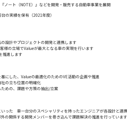
』や『ノート（NOTE）』などを開発・販売する自動車事業を展開
8万台の実績を保有（2021年度）
の設計やプロジェクトの開発と連携します

き、お客様の立場でValueが最大となる車の実現を行います

上を推進します
にした、Valueの最適化のためのVE活動の企画や推進

社の立ち位置の明確化

ための、課題や方策の抽出/立案

いった　車一台分のスペシャリティを持ったエンジニアが各設計と連携し
部外の関係する開発メンバーを巻き込んで課題解決の推進を行っていま