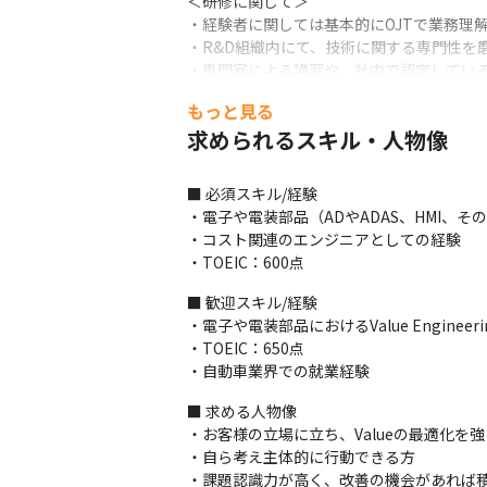
＜研修に関して＞

・経験者に関しては基本的にOJTで業務理解
・R&D組織内にて、技術に関する専門性を
・専門家による講習や、社内で認定している
・今後は、海外支社やパートナー企業とのコ
もっと見る
＜事業に関して＞

求められるスキル・人物像
・電動化技術の先駆者として、世界初となる
・1933年12月の設立以来、「他のやら
■ 必須スキル/経験

・電子や電装部品（ADやADAS、HMI、
■ この仕事の面白み、魅力

・コスト関連のエンジニアとしての経験

・Value Engineeringの考え方に
・TOEIC：600点
・昨今、部品間やシステム間の関係がより強く
・社内の多くの関係者やサプライヤと協力し
■ 歓迎スキル/経験

・自社の車だけでなく、他社車の運転をし
・電子や電装部品におけるValue Engineer
・TOEIC：650点

※出典：Forbes JAPAN（https://forbesjapa
・自動車業界での就業経験
■ 求める人物像

・お客様の立場に立ち、Valueの最適化を
・自ら考え主体的に行動できる方

・課題認識力が高く、改善の機会があれば