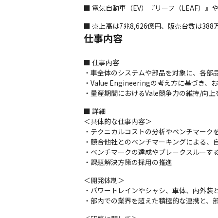
■ 電気自動車（EV）『リーフ（LEAF）
■ 売上高は7兆8,626億円、販売台数は38
仕事内容
■ 仕事内容

・車全体のシステムや部品を対象に、各部品
・Value Engineeringの考え方に基づ
・量産期間におけるVale競争力の維持/向
■ 詳細

＜具体的な仕事内容＞

・テクニカルコストの分析やベンチマークを基
・競合他社とのベンチマーキングによる、自
・ベンチマークの達成やブレークスルーする
・課題解決方策の採用の推進
＜開発体制＞

・パワートレインやシャシ、車体、内外装と
・部内での業界を超えた積極的な連携と、