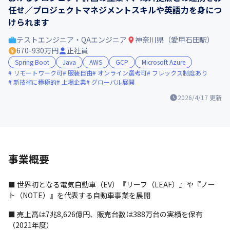
任せ／プロジェクトマネジメントスキルや英語力を身につ
けられます
テストエンジニア・QAエンジニア
神奈川県（愛甲石田駅）
670-930万円
正社員
Spring Boot
Java
AWS
GCP
Microsoft Azure
リモートワーク可
服装自由
オンライン選考可
フレックス制度あり
新技術に積極的
上場企業
グローバル展開
2026/4/17
更新
事業概要
■ 世界初となる電気自動車（EV）『リーフ（LEAF）』や『ノー
ト（NOTE）』を代表する自動車事業を展開
■ 売上高は7兆8,626億円、販売台数は388万台の実績を保有
（2021年度）