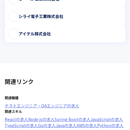
シライ電子工業株式会社
アイテル株式会社
関連リンク
関連職種
テストエンジニア・QAエンジニア
の求人
関連スキル
React
の求人
Node.js
の求人
Spring Boot
の求人
JavaScript
の求人
TypeScript
の求人
Go
の求人
Java
の求人
AWS
の求人
Python
の求人