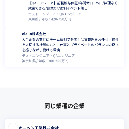
【QAエンジニア】前職給与保証/年間休日125日/無理なく
成長できる/副業OK/強制イベント無し
テストエンジニア・QAエンジニア
東京都
年収 :
420
-
750
万円
oleilo株式会社
大手企業の案件にチーム体制で参画！品質管理をお任せ／個性
を大切する社風のもと、仕事とプライベートのバランスの良さ
を感じながら働ける環境
テストエンジニア・QAエンジニア
神奈川県
年収 :
300
-
500
万円
同じ業種の企業
オーヘン工業株式会社