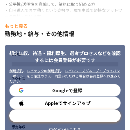
・公平性/透明性を意識して、業務に取り組める方

・今後は、海外支社やパートナー企業とのコミュニケーション力
・自ら進んでまず動くという姿勢や、現場主義で軽快なフットワ
を向上すべく、TOEICのスコアアップを目指した研修を用意する
ークを持っている方

予定です
・世の中の新しい情報や技術に興味/関心を持って、積極的に取り
もっと見る
＜募集背景＞

入れる柔軟性を持っている方
勤務地・給与・その他情報
クラウドやスマートフォンと繋がり、車内のお客さまに多種多様
なサービスを提供できるコネクテッド技術の拡大を進めていま
す。「ゼロから1を創りだせる」日産自動車ならではの新しい価値
の提供に、一緒にチャレンジしてくれる仲間を探しています。
想定年収、待遇・福利厚生、
選考プロセスなどを確認
勤務地
するには会員登録が必要です
＜事業に関して＞

・電動化技術の先駆者として、世界初となる電気自動車（EV）
利用規約
、
レバテックID利用規約
、
レバレジーズグループ・プライバシ
『リーフ』をはじめとするさまざまなニーズに応じた自動車を提
ーポリシー
をご確認のうえ、同意いただける場合は会員登録へお進みく
アクセス
供しています（※）

ださい。
・1933年12月の設立以来、「他のやらぬことを、やる」という日
Googleで登録
産DNAのもと、高い技術力と品質の高いサービスを提供し続けて
います
Appleでサインアップ
勤務時間
■ この仕事の面白み、魅力

メールアドレスで登録
・次世代をリードするCASE車の開発の一翼を担うサービスを世界
中のお客様に提供し、満足し、喜んでいただけることに貢献でき
想定年収
ます

ログインはこちら