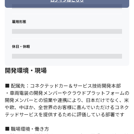
・コネクテッドカー＆サービス全般の知識や、車両開発に対応し
たコネクテッド＆サービス開発の知識とスキル、プロジェクトマ
ネジメントスキル、英語でのコミュニケーションスキルを得られ
雇用形態
ます

・コネクテッド関連以外の部品の設計や実験する機会や、海外拠
点/海外を含むサプライヤーとのコミュニケ―ションの機会が多い
ので、実車や実物に触れたり使ったりすることで、現場の経験を
休日・休暇
得られます
※出典：Forbes 
JAPAN（https://forbesjapan.com/articles/detail/38942）
開発環境・現場
■ 配属先：コネクテッドカー＆サービス技術開発本部

・車両電装の開発メンバーやクラウドプラットフォームの
開発メンバーとの協業や連携により、日本だけでなく、米
や欧、中ほか、全世界のお客様に喜んでいただけるコネク
テッドサービスを提供するために評価している部署です

■ 職場環境・働き方
