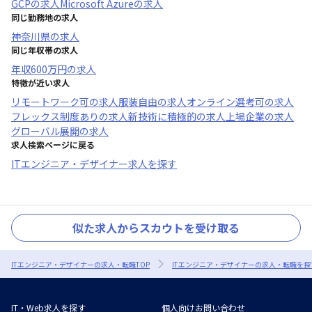
GCP
の求人
Microsoft Azure
の求人
同じ勤務地の求人
神奈川県
の求人
同じ年収帯の求人
年収
600万円
の求人
特徴が近い求人
リモートワーク可
の求人
服装自由
の求人
オンライン選考可
の求人
フレックス制度あり
の求人
新技術に積極的
の求人
上場企業
の求人
グローバル展開
の求人
求人検索ページに戻る
ITエンジニア・デザイナー求人を探す
似た求人からスカウトを受け取る
ITエンジニア・デザイナーの求人・転職TOP
ITエンジニア・デザイナーの求人・転職を探
IT・Web求人を探す
個人向けお問い合わせ