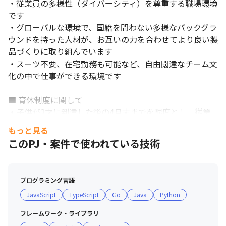
・従業員の多様性（ダイバーシティ）を尊重する職場環境
です

・グローバルな環境で、国籍を問わない多様なバックグラ
ウンドを持った人材が、お互いの力を合わせてより良い製
品づくりに取り組んでいます

・スーツ不要、在宅勤務も可能など、自由闊達なチーム文
化の中で仕事ができる環境です

■ 育休制度に関して

・子供が2才に到達した後の4月末までを限度とし、従業
員が申し出た期間で休職することが可能な育児休職制度を
もっと見る
導入しています

このPJ・案件で使われている技術
・2020年度の男性育休取得率は24％です（対象年度に育
児休職を1日以上取得した男性従業員数÷対象年度に配偶
者が出産した男性従業員数）
プログラミング言語
JavaScript
TypeScript
Go
Java
Python
フレームワーク・ライブラリ