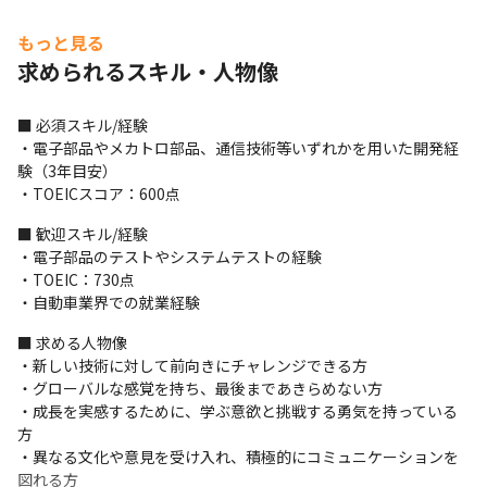
＜開発環境＞

もっと見る
・開発手法はプロジェクトにより異なります

求められるスキル・人物像
・コミュニケーションツールとしてはSlackおよびGoogle Meetを
中心に使用しています

・普段はSlackのチャットをメインで使いつつ、少人数での会話に
■ 必須スキル/経験

はhuddleを使用、大人数での会話にはGoogle Meetを使用してい
・電子部品やメカトロ部品、通信技術等いずれかを用いた開発経
ます

験（3年目安）

・Confluence、JIRA、Google Workspace等を使用し、情報共有
・TOEICスコア：600点
やタスク管理などを日々の開発業務の中で行っています

■ 歓迎スキル/経験

・ソースコードはGitHub上のリポジトリで管理しており、ソース
・電子部品のテストやシステムテストの経験

コードレビューはPullRequest上で行っています

・TOEIC：730点

・PullRequest作成時およびマージ時にはGitHub Actionsでビル
・自動車業界での就業経験
ドや自動テスト実行、タグ付けなどを行っています

・ライブラリ等はGitHub Packagesに格納しています
■ 求める人物像

・新しい技術に対して前向きにチャレンジできる方

＜研修に関して＞

・グローバルな感覚を持ち、最後まであきらめない方

・経験者に関しては基本的にOJTで業務理解を深めます

・成長を実感するために、学ぶ意欲と挑戦する勇気を持っている
・R&D組織内にて、技術に関する専門性を磨くための研修を用意
方

しています

・異なる文化や意見を受け入れ、積極的にコミュニケーションを
・専門家による講習や、社内で認定している資格を取得するため
図れる方

の研修を受けることが可能です
