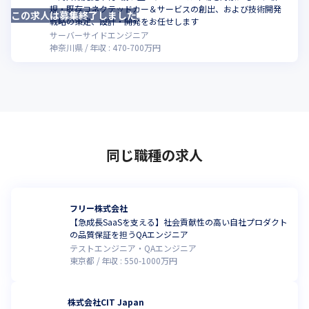
規・既存コネクテッドカー＆サービスの創出、および技術開発
この求人は募集終了しました
こ
戦略の策定、設計・開発をお任せします
サーバーサイドエンジニア
神奈川県
年収 :
470
-
700
万円
同じ職種の求人
フリー株式会社
【急成長SaaSを支える】社会貢献性の高い自社プロダクト
の品質保証を担うQAエンジニア
テストエンジニア・QAエンジニア
東京都
年収 :
550
-
1000
万円
株式会社CIT Japan