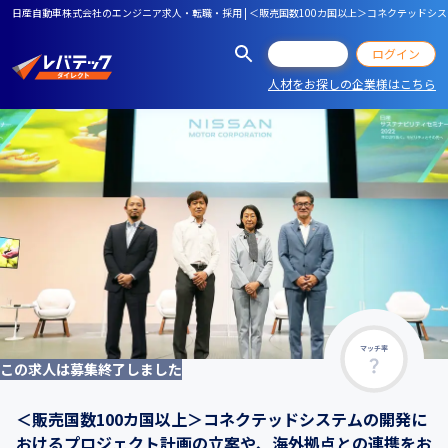
日産自動車株式会社のエンジニア求人・転職・採用 | ＜販売国数100カ国以上＞コネクテッド
会員登録
ログイン
人材をお探しの企業様はこちら
マッチ率
この求人は募集終了しました
＜販売国数100カ国以上＞コネクテッドシステムの開発に
おけるプロジェクト計画の立案や、海外拠点との連携をお