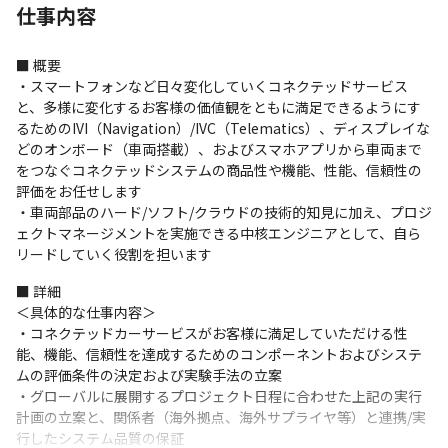
仕事内容
■ 概要

・スマートフォンなど日々変化していくコネクテッドサービス
と、多様に変化するお客様の価値観をともに満足できるようにす
るためのIVI（Navigation）/IVC（Telematics）、ディスプレイな
どのオンボード（車両搭載）、およびスマホアプリから車両まで
をつなぐコネクテッドシステムの商品性や機能、性能、信頼性の
評価をお任せします

・車両部品のハード/ソフト/クラウドの技術的知見に加え、プロジ
ェクトマネージメントを実施できる中核エンジニアとして、自ら
リードしていく役割を担います
■ 詳細

＜具体的な仕事内容＞

・コネクテッドカーサービスがお客様に満足していただける性
能、機能、信頼性を達成するためのコンポーネントおよびシステ
ムの評価条件の決定および実験手法の立案

・グローバルに展開するプロジェクト日程に合わせた上記の実行
計画の立案と、関係者（海外拠点、海外サプライヤ等）と連携/実
行したシステム品質の保証