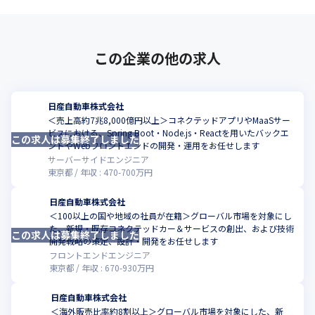
この企業の他の求人
日産自動車株式会社
＜売上高約7兆8,000億円以上＞コネクテッドアプリやMaaSサー
ビスにおける、Spring Boot・Node.js・Reactを用いたバックエ
この求人は募集終了しました
こ
ンドやWebフロントエンドの開発・運用をお任せします
サーバーサイドエンジニア
東京都
年収 :
470
-
700
万円
日産自動車株式会社
＜100以上の国や地域の社員が在籍＞グローバル市場を対象にし
た、新規・既存コネクテッドカー＆サービスの創出、および技術
この求人は募集終了しました
こ
開発戦略の策定、設計・開発をお任せします
フロントエンドエンジニア
東京都
年収 :
670
-
930
万円
日産自動車株式会社
＜海外販売比率約8割以上＞グローバル市場を対象にした、新