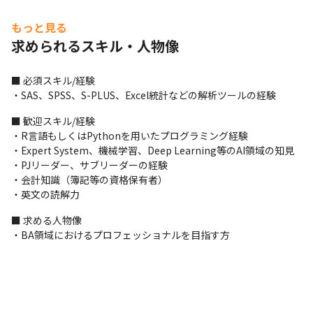
■ この仕事の面白み、魅力

もっと見る
・大手上場企業を中心にプライム（1次請け）案件が多いため、や
求められるスキル・人物像
りがいを感じやすい環境です
■ 必須スキル/経験

・SAS、SPSS、S-PLUS、Excel統計などの解析ツールの経験
■ 歓迎スキル/経験

・R言語もしくはPythonを用いたプログラミング経験

・Expert System、機械学習、Deep Learning等のAI領域の知見

・PJリーダー、サブリーダーの経験

・会計知識（簿記等の資格保有者）

・英文の読解力
■ 求める人物像

・BA領域におけるプロフェッショナルを目指す方