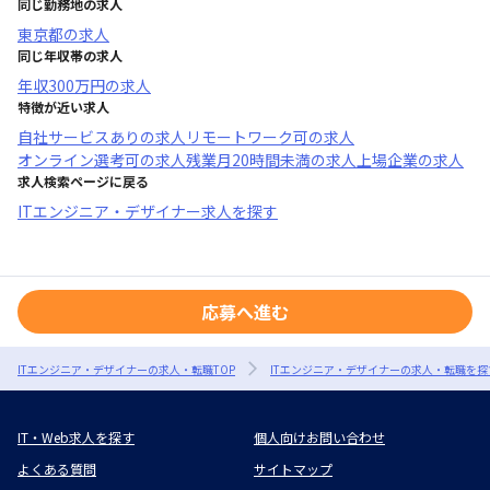
同じ勤務地の求人
東京都
の求人
同じ年収帯の求人
年収
300万円
の求人
特徴が近い求人
自社サービスあり
の求人
リモートワーク可
の求人
オンライン選考可
の求人
残業月20時間未満
の求人
上場企業
の求人
求人検索ページに戻る
ITエンジニア・デザイナー求人を探す
応募へ進む
ITエンジニア・デザイナーの求人・転職TOP
ITエンジニア・デザイナーの求人・転職を探
IT・Web求人を探す
個人向けお問い合わせ
よくある質問
サイトマップ