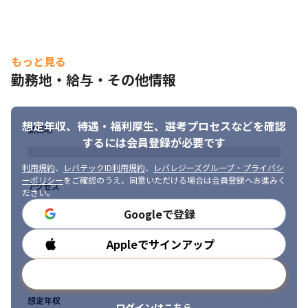
本人の意向をヒアリングし、希望に沿う案件に参画します。
もっと見る
勤務地・給与・その他情報
想定年収、待遇・福利厚生、
選考プロセスなどを確認
勤務地
するには会員登録が必要です
利用規約
、
レバテックID利用規約
、
レバレジーズグループ・プライバシ
ーポリシー
をご確認のうえ、同意いただける場合は会員登録へお進みく
アクセス
ださい。
Googleで登録
Appleでサインアップ
勤務時間
メールアドレスで登録
想定年収
ログインはこちら