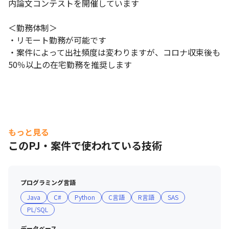
内論文コンテストを開催しています

＜勤務体制＞

・リモート勤務が可能です

・案件によって出社頻度は変わりますが、コロナ収束後も
50％以上の在宅勤務を推奨します
もっと見る
このPJ・案件で使われている技術
プログラミング言語
Java
C#
Python
C言語
R言語
SAS
PL/SQL
データベース