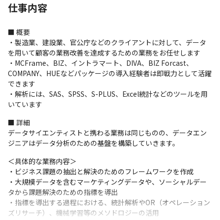
仕事内容
■ 概要

・製造業、建設業、官公庁などのクライアントに対して、データ
を用いて顧客の業務改善を達成するための業務をお任せします

・MCFrame、BIZ、イントラマート、DIVA、BIZ Forcast、
COMPANY、HUEなどパッケージの導入経験者は即戦力として活躍
できます

・解析には、SAS、SPSS、S-PLUS、Excel統計などのツールを用
いています
■ 詳細

データサイエンティストと携わる業務は同じものの、データエン
ジニアはデータ分析のための基盤を構築していきます。
＜具体的な業務内容＞

・ビジネス課題の抽出と解決のためのフレームワークを作成

・大規模データを含むマーケティングデータや、ソーシャルデー
タから課題解決のための指標を導出

・指標を導出する過程における、統計解析やOR（オペレーション
ズリサーチ）、機械学習等のメソドロジーの活用