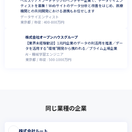
ヘルスケア×フードテックのベンチャー企業で、データサイエン
ティストを募集！Webサイトのデータ分析と改善をはじめ、医療
機関との共同開発における連携もお任せします
データサイエンティスト
東京都
年収 :
400
-
800
万円
株式会社オープンハウスグループ
【業界未経験歓迎】1兆円企業のデータの利活用を推進／デー
タを活用する”環境”開発から携われる／プライム上場企業
AI・機械学習エンジニア
東京都
年収 :
500
-
1000
万円
同じ業種の企業
株式会社ルート