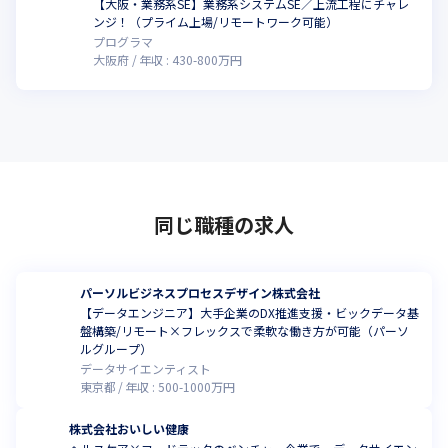
【大阪・業務系SE】業務系システムSE／上流工程にチャレ
ンジ！（プライム上場/リモートワーク可能）
プログラマ
大阪府
年収 :
430
-
800
万円
同じ職種の求人
パーソルビジネスプロセスデザイン株式会社
【データエンジニア】大手企業のDX推進支援・ビックデータ基
盤構築/リモート×フレックスで柔軟な働き方が可能（パーソ
ルグループ）
データサイエンティスト
東京都
年収 :
500
-
1000
万円
株式会社おいしい健康