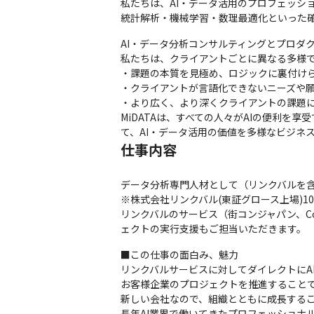
私たちは、AI・データ活用のプロフェッショ
統計解析・機械学習・数理最適化といった確
AI・データ分析コンサルティングとプロダ
私たちは、クライアントごとに異なる多様で
・課題の本質を見極め、ロジックに裏付けら
・クライアントが言語化できないニーズや願
・より広く、より深くクライアントの課題に
MiDATAは、すべての人々がAIの便利
て、AI・データ活用の価値を多様なビジネ
仕事内容
データ分析専門人材として（リンクバルを含
※株式会社リンクバル(東証グロース上場)10
リンクバルのサービス（街コンジャパン、Co
ェクトの実行支援もご担当いただきます。
■この仕事の面白み、魅力

リンクバルサービスに対してダイレクトにA
お客様企業のプロジェクトを推進することで
新しい会社なので、組織とともに成長するこ
長年AI業界で働いてきたプロフェッショナ