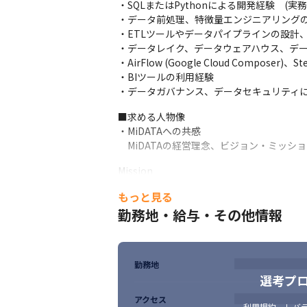
・SQLまたはPythonによる開発経験　(実務3
・データ前処理、特徴量エンジニアリングの
・ETLツールやデータパイプラインの設計、
・データレイク、データウェアハウス、デー
・AirFlow (Google Cloud Composer
・BIツールの利用経験

・データガバナンス、データセキュリティ
■求める人物像

・MiDATAへの共感

　MiDATAの経営理念、ビジョン・ミッ
Mission

　人々の不をなくし、便利を追求し続ける
もっと見る
Vision

勤務地・給与・その他情報
　すべての人々がAIの便利を享受できる世
Value

　モテ：常に選ばれる存在であり続ける

勤務地
選考プ
　有機的：常に有機的な繋がりを持っている
　脱構築スタイル：矛盾を乗り越え、対立
アクセス
利用規約
、
レバテ