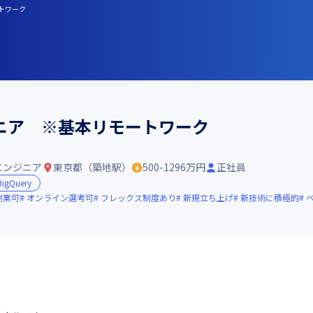
ートワーク
ニア ※基本リモートワーク
エンジニア
東京都（築地駅）
500-1296万円
正社員
BigQuery
副業可
オンライン選考可
フレックス制度あり
新規立ち上げ
新技術に積極的