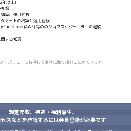
年以上)

知識

構築、運用経験

タマートの構築と運用経験

)、StepFunctions (AWS) 等ののジョブスケジューラーの経験

に関する知識
ション・バリューに共感して業務に取り組むことができる方
界
想定年収、待遇・福利厚生、
ロセスなどを確認するには会員登録が必要です
ことを認識し続ける

を乗り越え、常識を壊して、新しいものを取り入れ続ける
ックID利用規約
、
レバレジーズグループ・プライバシーポリシー
をご確