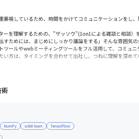
重要視しているため、時間をかけてコミュニケーションをし、
ーを理解するための、"ザッソウ"(1on1による雑談と相談
出すためには、まじめにしっかり議論をする」そんな雰囲気の会
トツールやwebミーティングツールをフル活用して、コミュニ
たい方は、タイミングを合わせて出社し、つねに理解を深めて
技術
NumPy
scikit-learn
TensorFlow