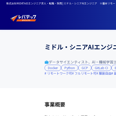
株式会社MiDATAのエンジニア求人・転職・採用 | ミドル・シニアAIエンジニア ※基本リモ
ミドル・シニアAIエンジ
データサイエンティスト、AI・機械学習
Docker
Python
GCP
GitLab CI
リモートワーク可
フルリモート可
服装自由
事業概要