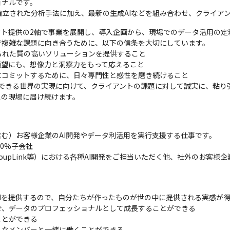
ナルです。

立された分析手法に加え、最新の生成AIなどを組み合わせ、クライア
クト提供の2軸で事業を展開し、導入企画から、現場でのデータ活用の定
複雑な課題に向き合うために、以下の信条を大切にしています。

れた質の高いソリューションを提供すること

望にも、想像力と洞察力をもって応えること

コミットするために、日々専門性と感性を磨き続けること

を享受できる世界の実現に向けて、クライアントの課題に対して誠実に、粘
スの現場に届け続けます。
む）お客様企業のAI開発やデータ利活用を実行支援する仕事です。

0%子会社

upLink等）における各種AI開発をご担当いただく他、社外のお客様
Iを提供するので、自分たちが作ったものが世の中に提供される実感が得
、データのプロフェッショナルとして成長することができる

とができる

ルなメンバーと一緒に働くことができる