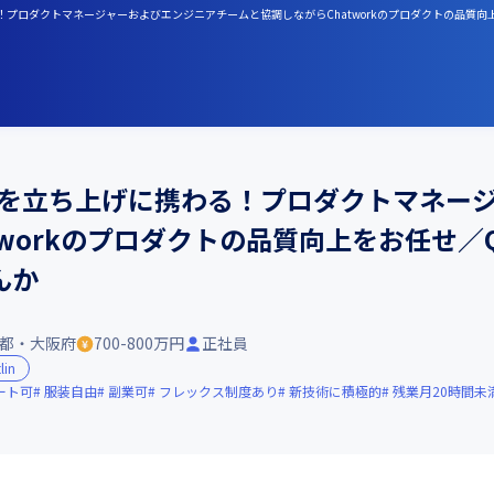
わる！プロダクトマネージャーおよびエンジニアチームと協調しながらChatworkのプロダクトの品質
ムを立ち上げに携わる！プロダクトマネー
tworkのプロダクトの品質向上をお任せ／
んか
都・大阪府
700-800万円
正社員
lin
ート可
服装自由
副業可
フレックス制度あり
新技術に積極的
残業月20時間未