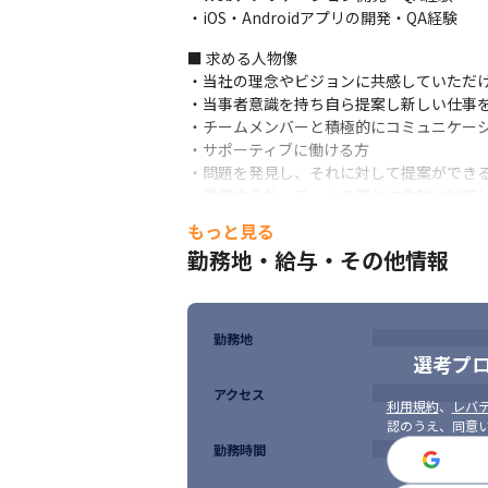
・iOS・Androidアプリの開発・QA経験
■ 求める人物像

・当社の理念やビジョンに共感していただけ
・当事者意識を持ち自ら提案し新しい仕事を
・チームメンバーと積極的にコミュニケーシ
・サポーティブに働ける方

・問題を発見し、それに対して提案ができる
・事業や会社、チームの変化に柔軟に対応
もっと見る
勤務地・給与・その他情報
勤務地
選考プ
アクセス
利用規約
、
レバテ
認のうえ、同意
勤務時間