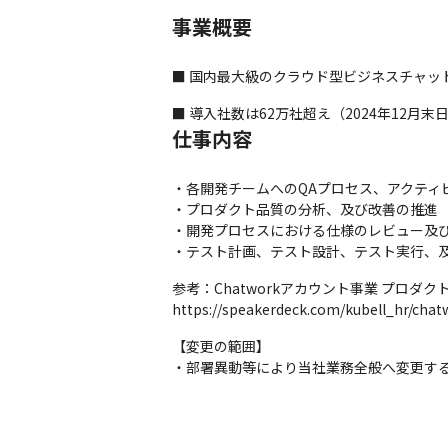
事業概要
■ 国内最大級のクラウド型ビジネスチャット
■ 導入社数は62万社超え（2024年12
仕事内容
・各開発チームへのQAプロセス、アクティ
・プロダクト品質の分析、及び改善の推進

・開発プロセスにおける仕様のレビュー及び
・テスト計画、テスト設計、テスト実行、
参考：Chatworkアカウント事業 プロダ
https://speakerdeck.com/kubell_hr/chat
【変更の範囲】

・部署異動等により当社業務全般へ変更す