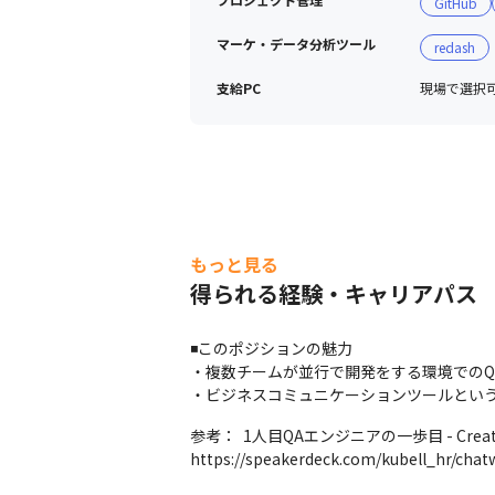
GitHub
マーケ・データ分析ツール
redash
支給PC
現場で選択可能
もっと見る
得られる経験・キャリアパス
◾️このポジションの魅力

・複数チームが並行で開発をする環境でのQ
・ビジネスコミュニケーションツールとい
参考：  1人目QAエンジニアの一歩目 - Creator'
https://speakerdeck.com/kubell_hr/chat