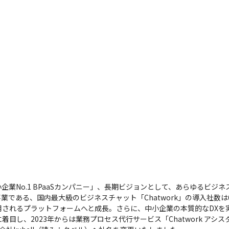
中小企業No.1 BPaaSカンパニー」、長期ビジョンとして、あらゆるビ
である、国内最大級のビジネスチャット「Chatwork」の導入社数は6
利用されるプラットフォームへと成長。さらに、中小企業の本質的なDX
a Service）に着目し、2023年からは業務プロセス代行サービス「Chatwork