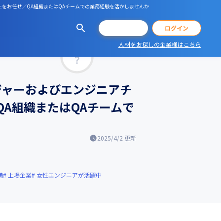
向上をお任せ／QA組織またはQAチームでの業務経験を活かしませんか
会員登録
ログイン
人材をお探しの企業様はこちら
マッチ率
ジャーおよびエンジニアチ
QA組織またはQAチームで
2025/4/2
更新
満
上場企業
女性エンジニアが活躍中