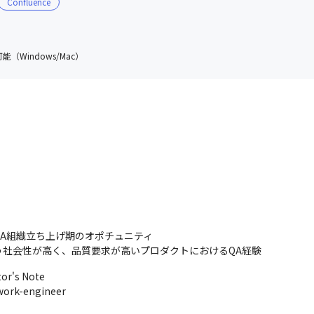
Confluence
（Windows/Mac）
A組織立ち上げ期のオポチュニティ

う社会性が高く、品質要求が高いプロダクトにおけるQA経験
s Note

work-engineer