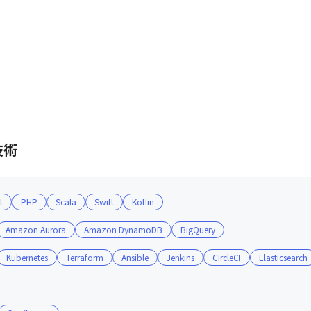
技術
t
PHP
Scala
Swift
Kotlin
Amazon Aurora
Amazon DynamoDB
BigQuery
Kubernetes
Terraform
Ansible
Jenkins
CircleCI
Elasticsearch