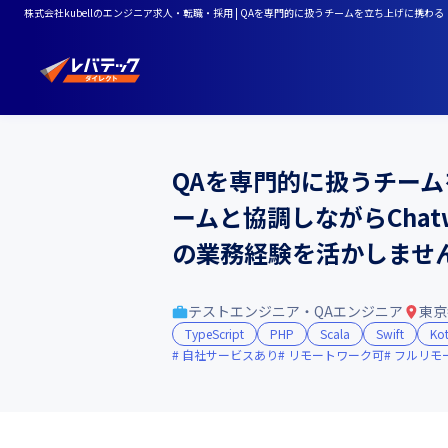
株式会社kubellのエンジニア求人・転職・採用 | QAを専門的に扱うチームを立ち上げに携
QAを専門的に扱うチー
ームと協調しながらCha
の業務経験を活かしませ
テストエンジニア・QAエンジニア
東京
TypeScript
PHP
Scala
Swift
Kot
自社サービスあり
リモートワーク可
フルリモ