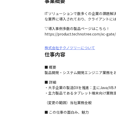
事業概要
ITソリューションで数多くの企業の課題
な業界に導入されており、クライアントに
▽導入事例多数の製品ページはこちら！

https://product.technotree.com/xc-gate/
株式会社テクノツリーについて
仕事内容
■ 概要

製品開発・システム開発エンジニア業務を
■ 詳細

・大手企業の製造DXを推進：主にJava/VB
・主力製品であるタブレット端末向け業務
（変更の範囲）当社業務全般
■ この仕事の面白み、魅力
