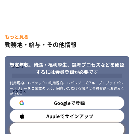
もっと見る
勤務地・給与・その他情報
想定年収、待遇・福利厚生、
選考プロセスなどを確認
勤務地
するには会員登録が必要です
利用規約
、
レバテックID利用規約
、
レバレジーズグループ・プライバシ
ーポリシー
をご確認のうえ、同意いただける場合は会員登録へお進みく
アクセス
ださい。
Googleで登録
Appleでサインアップ
勤務時間
メールアドレスで登録