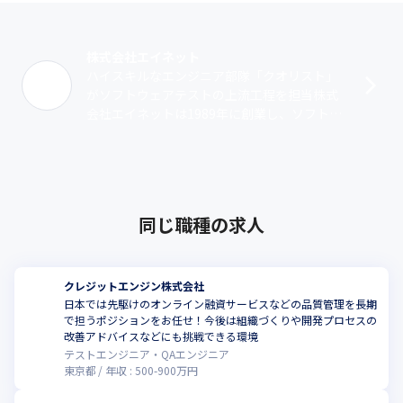
株式会社エイネット
ハイスキルなエンジニア部隊「クオリスト」
がソフトウェアテストの上流工程を担当株式
会社エイネットは1989年に創業し、ソフトウ
ェアテストおよび品質評価サービスを提供す
る企業です。テスト・検証サービス事業･･･
同じ職種の求人
クレジットエンジン株式会社
日本では先駆けのオンライン融資サービスなどの品質管理を長期
で担うポジションをお任せ！今後は組織づくりや開発プロセスの
改善アドバイスなどにも挑戦できる環境
テストエンジニア・QAエンジニア
東京都
年収 :
500
-
900
万円