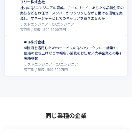
フリー株式会社
社内のQAエンジニアの育成、チームリード、あらたな品質企画の
実行などをお任せ！メンバーがワクワクしながら働ける環境を実
現し、マネージャーとしてのキャリアを築きませんか
テストエンジニア・QAエンジニア
東京都
年収 :
500
-
1100
万円
AIQ株式会社
AI技術を活用したWebサービスのQAのワークフロー構築や、
組織の立ち上げなどの幅広い業務をお任せ／大手企業との取引
実績多数
テストエンジニア・QAエンジニア
東京都
年収 :
500
-
800
万円
同じ業種の企業