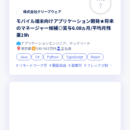
株式会社クリーブウェア
モバイル端末向けアプリケーション開発★将来
のマネージャー候補◎賞与6.08ヵ月/平均月残
業19h
アプリケーションエンジニア、テックリード
東京都
540-963万円
正社員
Java
C#
Python
TypeScript
React
リモートワーク可
服装自由
副業可
フレックス制度あり
新