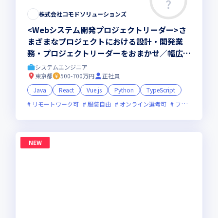
株式会社コモドソリューションズ
<Webシステム開発プロジェクトリーダー>さ
まざまなプロジェクトにおける設計・開発業
務・プロジェクトリーダーをおまかせ／幅広い
業種や技術分野の開発案件多数
システムエンジニア
東京都
500-700万円
正社員
Java
React
Vue.js
Python
TypeScript
リモートワーク可
服装自由
オンライン選考可
フレックス制度あり
NEW