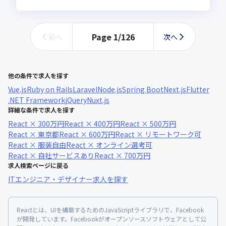
Page
1
/
126
前へ
次へ
他の条件で求人を探す
Vue.js
Ruby on Rails
Laravel
Node.js
Spring Boot
Next.js
Flutter
.NET Framework
jQuery
Nuxt.js
詳細な条件で求人を探す
React × 300万円
React × 400万円
React × 500万円
React × 東京都
React × 600万円
React × リモートワーク可
React × 服装自由
React × オンライン選考可
React × 自社サービスあり
React × 700万円
求人検索ページに戻る
ITエンジニア・デザイナー求人を探す
Reactとは、UIを構築するためのJavaScriptライブラリで、Facebook
が開発しています。Facebookがオープンソースソフトウェアとして公