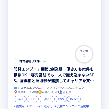
マッチ率
株式会社リズネット
開発エンジニア■第2創業期／働き方も案件も
相談OK！客先常駐でも一人で抱え込まないSE
S。営業部と技術部が連携してキャリアを支
え、希望に合う案件で上流工程へも挑戦。202
システムエンジニア、アプリケーションエンジニア
8年売上10億円を目指す会社づくりにも関われ
東京都、その他
480-900万円
正社員
る開発エンジニア
Java
PHP
Python
AWS
React
副業可
オンライン選考可
女性エンジニアが活躍中