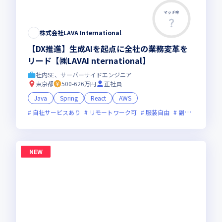
マッチ率
株式会社LAVA International
【DX推進】生成AIを起点に全社の業務変革を
リード【㈱LAVAI nternational】
社内SE、サーバーサイドエンジニア
東京都
500-626万円
正社員
Java
Spring
React
AWS
自社サービスあり
リモートワーク可
服装自由
副業可
オン
NEW