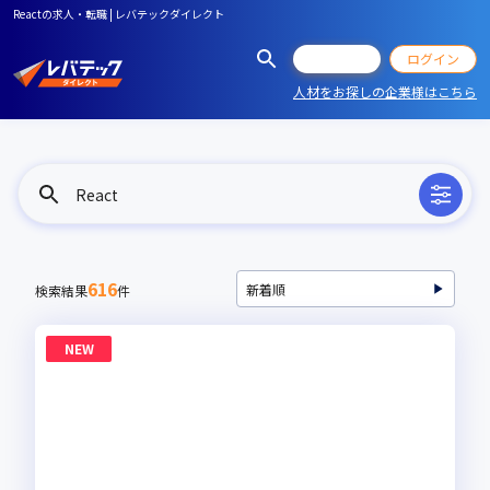
Reactの求人・転職 | レバテックダイレクト
会員登録
ログイン
人材をお探しの企業様はこちら
React
616
検索結果
件
NEW