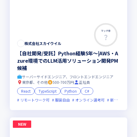
マッチ率
株式会社スカイウイル
【自社開発/受託】Python経験5年～|AWS・A
zure環境でのLLM活用ソリューション開発PM
候補
サーバーサイドエンジニア、フロントエンドエンジニア
東京都、その他
500-700万円
正社員
React
TypeScript
Python
C#
リモートワーク可
服装自由
オンライン選考可
新規立ち上げ
NEW