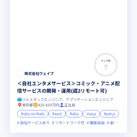
マッチ率
株式会社ウェイブ
＜自社エンタメサービス＞コミック・アニメ配
信サービスの開発・運用(週2リモート可)
フルスタックエンジニア、アプリケーションエンジニア
東京都
420-600万円
正社員
Ruby on Rails
React
Ruby
Vue.js
Nuxt.js
自社サービスあり
リモートワーク可
服装自由
副業可
オン