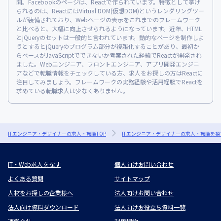
開。Facebookのページは、Reactで作られています。特徴として挙げ
られるのは、ReactにはVirtual DOM(仮想DOM)というレンダリングツー
ルが装備されており、Webページの表示をこれまでのフレームワーク
と比べると、大幅に向上させられるようになっています。近年、HTML
とjQueryのセットは一般的と言われています。動的なページを制作しよ
うとするとjQueryのプログラム部分が複雑化することがあり、最初か
らベースがJavaScriptでできないか考案された経緯でReactが開発され
ました。Webエンジニア、フロントエンジニア、アプリ開発エンジニ
アなどで転職情報をチェックしている方、求人をお探しの方はReactに
注目してみましょう。フレームワークの実務経験や活用経験でReactを
求めている転職求人は少なくありません。
ITエンジニア・デザイナーの求人・転職TOP
ITエンジニア・デザイナーの求人・転職を探
IT・Web求人を探す
個人向けお問い合わせ
よくある質問
サイトマップ
人材をお探しの企業様へ
法人向けお問い合わせ
法人向け資料ダウンロード
法人向けお役立ち資料一覧