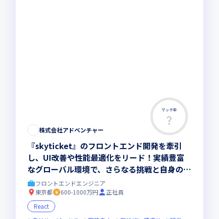
マッチ率
株式会社アドベンチャー
『skyticket』のフロントエンド開発を牽引
し、UI改善や性能最適化をリード！実績豊富
なグローバル環境で、さらなる挑戦と自身の大
きな成長の機会が得られます
フロントエンドエンジニア
東京都
600-1000万円
正社員
React