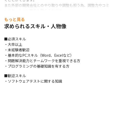
また外部の開発会社とのやり取りや調整も担う為、調整力やコミ
ュニケーション能力も鍛えられます。

その他、リリース予定機能へのテスト準備や実施をすることで、
もっと見る
QC知識を身に着けていくことができます。
求められるスキル・人物像
■募集背景

ユーザーがアナログで培った既存の考え、方法、癖をもとにした
■必須スキル

「デザイン×アイデア×IT」の技術で、すべての人が使いこなせる
・大卒以上

WEBサービスやアプリを世に送り出しています。

・未経験者歓迎

創業以来培ってきた高い画像処理技術力、そして誰にとってもわ
・基本的なPCスキル（Word、Excelなど）

かりやすく、使っていてワクワクさせる企画力・デザイン力が私
・問題解決能力とチームワークを重視できる方

たちの最大の強みです。

・プログラミングの基礎知識を有する方
そんな技術を生かして、より多くの方により良いサービスを届け
るために、一緒に開発を進めてくれる人を募集しています！
■歓迎スキル

・ソフトウェアテストに関する知識