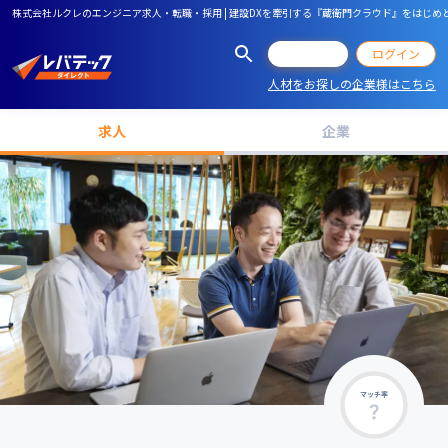
株式会社ルクレのエンジニア求人・転職・採用 | 建設DXを牽引する『蔵衛門クラウド』をはじ
会員登録
ログイン
人材をお探しの企業様はこちら
求人
企業
マッチ率