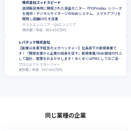
株式会社ゴッドスピード
店頭販促専用に開発された液晶モニター『POPmate』シリーズ
を提供！デジタルサイネージのWebシステム、スマホアプリを
開発し店舗DX化を促進
テストエンジニア・QAエンジニア
東京都
年収 :
400
-
650
万円
レバテック株式会社
【創業以来黒字経営のメガベンチャー】社長直下の新規事業で
す！「開発支援から企業の成長を促す」新規事業/Web領域のPLと
して設計、管理をおまかせします！ゆくゆくはPMとしてのご活躍
を期待しています。
プロジェクトマネージャー
東京都
年収 :
500
-
800
万円
同じ業種の企業