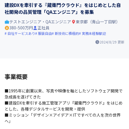
建設DXを牽引する『蔵衛門クラウド』をはじめとした自
社開発の品質管理「QAエンジニア」を募集
テストエンジニア・QAエンジニア
東京都（青山一丁目駅）
380-500万円
正社員
自社サービスあり
服装自由
新技術に積極的
実務未経験歓迎
2024/8/29
更新
事業概要
■1995年に創業以来、写真や映像を軸としたソフトウェア開発で
急成長を遂げてきた

■建設DXを牽引する施工管理アプリ『蔵衛門クラウド』をはじめ
とした、各種デジタルサービスを開発・提供

■ミッション「デザイン×アイデア×ITですべての人を次の世界
へ」