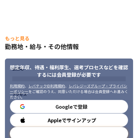
もっと見る
勤務地・給与・その他情報
想定年収、待遇・福利厚生、
選考プロセスなどを確認
勤務地
するには会員登録が必要です
利用規約
、
レバテックID利用規約
、
レバレジーズグループ・プライバシ
ーポリシー
をご確認のうえ、同意いただける場合は会員登録へお進みく
アクセス
ださい。
Googleで登録
Appleでサインアップ
勤務時間
メールアドレスで登録