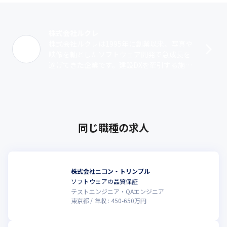
株式会社ルクレ
株式会社ルクレは1995年に創業以来、写真や
映像を軸としたソフトウェア開発で急成長を
遂げてきた企業です。建設DXを牽引する施工
管理アプリ『蔵衛門クラウド』をはじめとし
た、各種デジタルサービスを開発・提･･･
同じ職種の求人
株式会社ニコン・トリンブル
ソフトウェアの品質保証
テストエンジニア・QAエンジニア
東京都
年収 :
450
-
650
万円