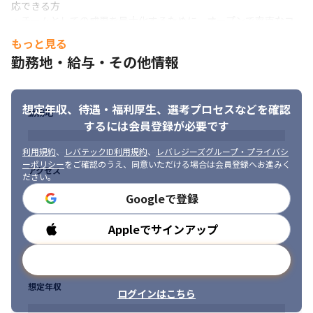
し続けます。
応できる方

・チームとしての成果を最大化するために、オープンで率直なコ
※会社の事業状況やご本人の適性に応じて担当する業務内容が変
ミュニケーションを大切にする方
もっと見る
更となる場合があります
勤務地・給与・その他情報
想定年収、待遇・福利厚生、
選考プロセスなどを確認
勤務地
するには会員登録が必要です
利用規約
、
レバテックID利用規約
、
レバレジーズグループ・プライバシ
ーポリシー
をご確認のうえ、同意いただける場合は会員登録へお進みく
アクセス
ださい。
Googleで登録
Appleでサインアップ
勤務時間
メールアドレスで登録
想定年収
ログインはこちら