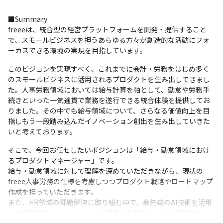
■Summary

freeeは、統合型の経営プラットフォームを開発・提供すること
で、スモールビジネスを担うあらゆる方々が創造的な活動にフォ
ーカスできる環境の実現を目指しています。
このビジョンを実現すべく、これまでに会計・労務をはじめ多く
のスモールビジネスに活用されるプロダクトを生み出してきまし
た。人事労務領域においては給与計算を軸として、勤怠や労務手
続きといった一気通貫で業務を遂行できる統合体験を提供してお
りました。その中でも給与領域について、さらなる価値向上を目
指しもう一段踏み込んだイノベーション創出を生み出していきた
いと考えております。
そこで、今回お任せしたいポジションは「給与・勤怠領域におけ
るプロダクトマネージャー」です。

給与・勤怠領域に対して理解を深めていただきながら、現状の
freee人事労務の仕様を考慮しつつプロダクト戦略やロードマップ
作成を担っていただきます。

また、HR領域の課題解決に取り組む中で、最先端のAI技術を活用
した革新的なソリューションの開発にも携わることも可能です。