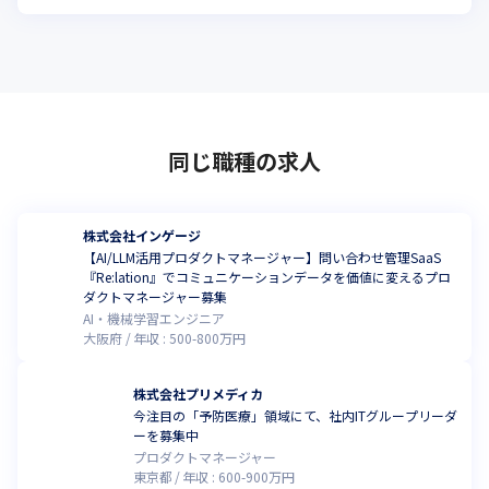
同じ職種の求人
株式会社インゲージ
【AI/LLM活用プロダクトマネージャー】問い合わせ管理SaaS
『Re:lation』でコミュニケーションデータを価値に変えるプロ
ダクトマネージャー募集
AI・機械学習エンジニア
大阪府
年収 :
500
-
800
万円
株式会社プリメディカ
今注目の「予防医療」領域にて、社内ITグループリーダ
ーを募集中
プロダクトマネージャー
東京都
年収 :
600
-
900
万円