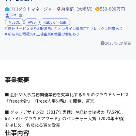
プロダクトマネージャー
東京都（大崎駅）
550-900万円
正社員
MySQL
AWS
Ruby on Rails
自社サービスあり
服装自由
オンライン選考可
フレックス制度あり
新技術に積極的
上場企業
裁量労働制あり
2026/5/28
更新
事業概要
■ 会計や人事労務関連業務を効率化するためのクラウドサービス
『freee会計』『freee人事労務』を開発、運営
■ グッドデザイン賞（2017年実績）や総務省後援の「ASPIC 
IoT・AI・クラウドアワード」のベンチャー大賞（2020年実績）
をはじめ、名だたる賞を受賞
仕事内容