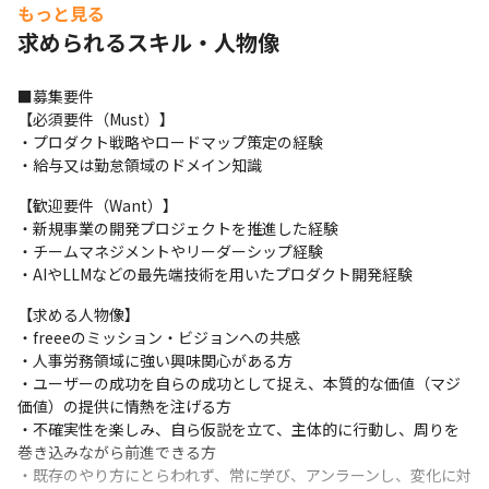
もっと見る
freeeの新たな未来を担う給与・勤怠プロダクト開発を推進いただ
求められるスキル・人物像
ける方を募集しています。
■業務内容詳細

■募集要件

・プロダクト戦略の策定と実行: 市場・競合・ユーザーリサーチに
【必須要件（Must）】

基づき、担当プロダクトの中長期的なビジョンと戦略を策定し、
・プロダクト戦略やロードマップ策定の経験

経営や事業の目標達成にコミットします。
・給与又は勤怠領域のドメイン知識
・本質的な課題発見と仮説検証: ユーザーインタビューやデータ分
【歓迎要件（Want）】

析を通じてインサイトを抽出し、解決すべき「本質的な課題」を
・新規事業の開発プロジェクトを推進した経験

特定。高速な仮説検証サイクルを回します。
・チームマネジメントやリーダーシップ経験

・AIやLLMなどの最先端技術を用いたプロダクト開発経験
・プロダクト開発の推進: プロダクトロードマップとバックログを
管理し、エンジニアやデザイナーと密に連携しながら、仕様策定
【求める人物像】

からリリースまでプロダクト開発全体をリードします。
・freeeのミッション・ビジョンへの共感

・人事労務領域に強い興味関心がある方

・ステークホルダーとの連携: マーケティング、セールス、カスタ
・ユーザーの成功を自らの成功として捉え、本質的な価値（マジ
マーサポートなど、社内外の多様なステークホルダーと連携し、
価値）の提供に情熱を注げる方

プロダクト価値を最大化するためのアクションを推進します。
・不確実性を楽しみ、自ら仮説を立て、主体的に行動し、周りを
・継続的なプロダクト改善: リリースした機能の効果測定を行い、
巻き込みながら前進できる方

データとユーザーフィードバックを基に、プロダクトを常に改善
・既存のやり方にとらわれず、常に学び、アンラーンし、変化に対