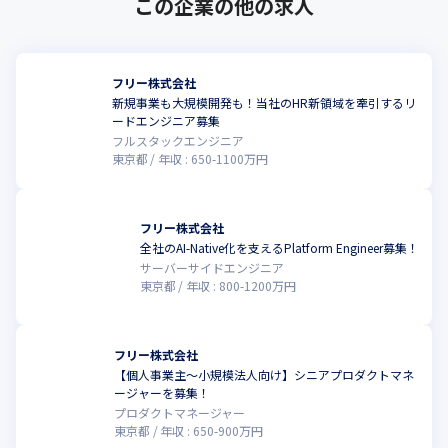
この企業の他の求人
フリー株式会社
新規事業も大規模開発も！当社のHR新領域を牽引するリ
ードエンジニア募集
フルスタックエンジニア
東京都
年収 :
650
-
1100
万円
フリー株式会社
全社のAI-Native化を支えるPlatform Engineer募集！
サーバーサイドエンジニア
東京都
年収 :
800
-
1200
万円
フリー株式会社
【個人事業主〜小規模法人向け】シニアプロダクトマネ
ージャーを募集！
プロダクトマネージャー
東京都
年収 :
650
-
900
万円