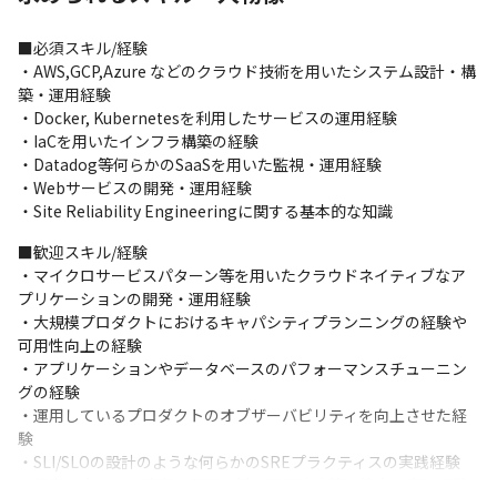
を加速させることがミッションです。
■必須スキル/経験

■業務概要

・AWS,GCP,Azure などのクラウド技術を用いたシステム設計・構
・プロダクトの特性や要件に基づいたインフラの設計、構築、レ
築・運用経験

ビュー

・Docker, Kubernetesを利用したサービスの運用経験

・SLO/SLI設計、及びモニタリング、ロギング、トレーシングの整
・IaCを用いたインフラ構築の経験

備

・Datadog等何らかのSaaSを用いた監視・運用経験

・パフォーマンスのボトルネック特定と解消、キャパシティプラ
・Webサービスの開発・運用経験

ンニング

・Site Reliability Engineeringに関する基本的な知識
・システム障害時のインシデント対応と原因分析・再発防止

・手動作業を削減するための運用自動化

■歓迎スキル/経験

・CI/CDパイプラインの改善

・マイクロサービスパターン等を用いたクラウドネイティブなア
・開発チームにおけるSREプラクティスの導入と定着

プリケーションの開発・運用経験

・プロダクトチームの課題の全社共通基盤への還元

・大規模プロダクトにおけるキャパシティプランニングの経験や
※会社の事業状況やご本人の適性に応じて担当する業務内容が変
可用性向上の経験

更となる場合があります。
・アプリケーションやデータベースのパフォーマンスチューニン
グの経験

・運用しているプロダクトのオブザーバビリティを向上させた経
験

・SLI/SLOの設計のような何らかのSREプラクティスの実践経験

・障害対応および障害の原因分析と再発防止策の策定・実施経験
