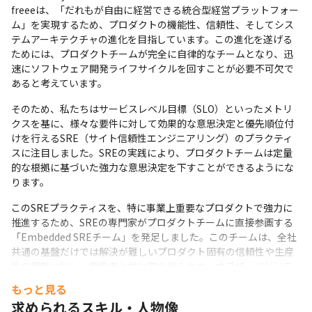
freeeは、「だれもが自由に経営できる統合型経営プラットフォー
ム」を実現するため、プロダクトの機能性、信頼性、そしてシス
テムアーキテクチャの進化を目指しています。この進化を遂げる
ためには、プロダクトチームが完全に自律的なチームとなり、迅
速にソフトウェア開発ライフサイクルを回すことが必要不可欠で
あると考えています。
そのため、私たちはサービスレベル目標（SLO）といったメトリ
クスを基に、様々な要件に対して効果的な意思決定と優先順位付
けを行えるSRE（サイト信頼性エンジニアリング）のプラクティ
スに注目しました。SREの実践により、プロダクトチームは定量
的な根拠に基づいた強力な意思決定を下すことができるようにな
ります。
このSREプラクティスを、特に事業上重要なプロダクトで強力に
推進するため、SREの専門家がプロダクトチームに直接参画する
「Embedded SREチーム」を発足しました。このチームは、全社
共通の基盤だけでは解決が難しいプロダクト固有の信頼性や生産
性の課題に対し、開発者と共に取り組みます。オブザーバビリテ
ィの強化やパフォーマンス改善、アーキテクチャ設計の支援とい
もっと見る
った、アプリケーションからインフラまでを俯瞰した全体最適の
求められるスキル・人物像
視点からソリューションを提案・実行し、ユーザーへの価値提供