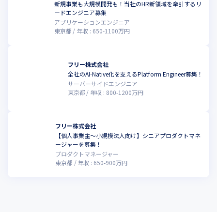
新規事業も大規模開発も！当社のHR新領域を牽引するリ
ードエンジニア募集
アプリケーションエンジニア
東京都
年収 :
650
-
1100
万円
フリー株式会社
全社のAI-Native化を支えるPlatform Engineer募集！
サーバーサイドエンジニア
東京都
年収 :
800
-
1200
万円
フリー株式会社
【個人事業主〜小規模法人向け】シニアプロダクトマネ
ージャーを募集！
プロダクトマネージャー
東京都
年収 :
650
-
900
万円