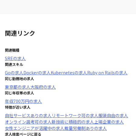
関連リンク
関連職種
SRE
の求人
関連スキル
Go
の求人
Docker
の求人
Kubernetes
の求人
Ruby on Rails
の求人
同じ勤務地の求人
東京都
の求人
大阪府
の求人
同じ年収帯の求人
年収
700万円
の求人
特徴が近い求人
自社サービスあり
の求人
リモートワーク可
の求人
服装自由
の求人
オンライン選考可
の求人
新技術に積極的
の求人
上場企業
の求人
女性エンジニアが活躍中
の求人
裁量労働制あり
の求人
求人検索ページに戻る