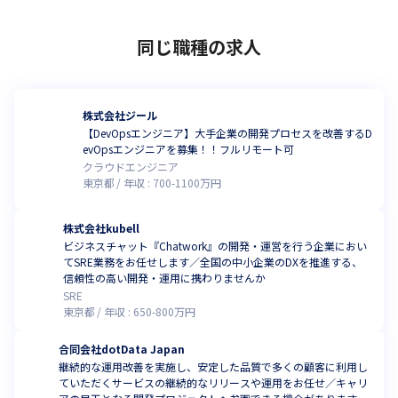
同じ職種の求人
株式会社ジール
【DevOpsエンジニア】大手企業の開発プロセスを改善するD
evOpsエンジニアを募集！！フルリモート可
クラウドエンジニア
東京都
年収 :
700
-
1100
万円
株式会社kubell
ビジネスチャット『Chatwork』の開発・運営を行う企業におい
てSRE業務をお任せします／全国の中小企業のDXを推進する、
信頼性の高い開発・運用に携わりませんか
SRE
東京都
年収 :
650
-
800
万円
合同会社dotData Japan
継続的な運用改善を実施し、安定した品質で多くの顧客に利用し
ていただくサービスの継続的なリリースや運用をお任せ／キャリ