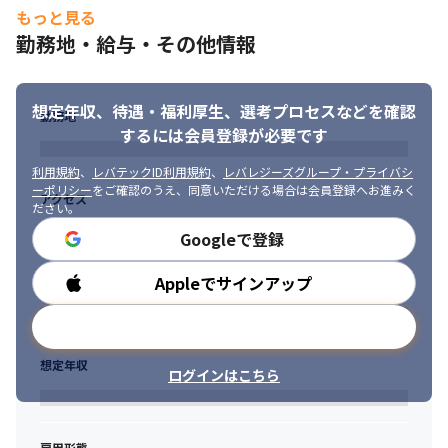
・CI/CDの構築・整備の経験
もっと見る
勤務地・給与・その他情報
■求める人物像

・プロダクトの成功にオーナーシップを持ち、主体的に課題を発
見し、解決に向けて周囲を巻き込みながら推進できる方

想定年収、待遇・福利厚生、
選考プロセスなどを確認
・多様なメンバーを尊重し、職種の垣根を越えて建設的に協働で
勤務地
きる方

するには会員登録が必要です
・未経験の技術領域やアーキテクチャに対しても、好奇心を持っ
て素早くキャッチアップできる方
利用規約
、
レバテックID利用規約
、
レバレジーズグループ・プライバシ
ーポリシー
をご確認のうえ、同意いただける場合は会員登録へお進みく
アクセス
ださい。
Googleで登録
Appleでサインアップ
勤務時間
メールアドレスで登録
想定年収
ログインはこちら
雇用形態