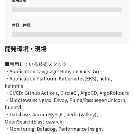
休日・休暇
開発環境・現場
■利用している技術スタック

・Application Language: Ruby on Rails, Go

・Application Platform: Kubernetes(EKS), helm, 
helmfile

・CI/CD: Github Actions, CircleCI, ArgoCD, ArgoRollouts

・Middleware: Nginx, Envoy, Puma/Passneger/Unicorn, 
fluentd

・Database: Aurora MySQL, Redis(Valkey), 
OpenSearch(Elasticsearch)

・Monitoring: Datadog, Performance Insight
