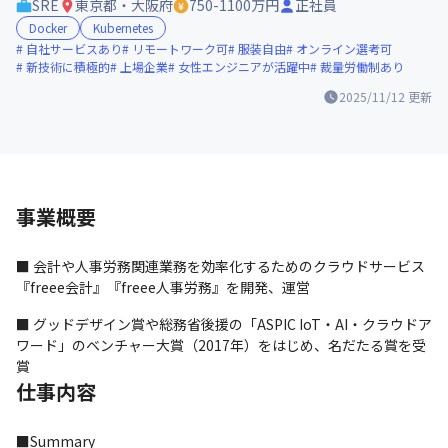
SRE
東京都・大阪府
750-1100万円
正社員
Docker
Kubernetes
自社サービスあり
リモートワーク可
服装自由
オンライン選考可
新技術に積極的
上場企業
女性エンジニアが活躍中
裁量労働制あり
2025/11/12
更新
事業概要
■ 会計や人事労務関連業務を効率化するためのクラウドサービス
『freee会計』『freee人事労務』を開発、運営
■ グッドデザイン賞や総務省後援の「ASPIC IoT・AI・クラウドア
ワード」のベンチャー大賞（2017年）をはじめ、名だたる賞を受
賞
仕事内容
■Summary
