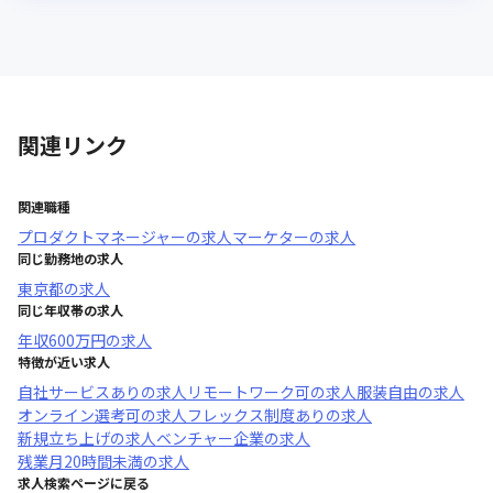
関連リンク
関連職種
プロダクトマネージャー
の求人
マーケター
の求人
同じ勤務地の求人
東京都
の求人
同じ年収帯の求人
年収
600万円
の求人
特徴が近い求人
自社サービスあり
の求人
リモートワーク可
の求人
服装自由
の求人
オンライン選考可
の求人
フレックス制度あり
の求人
新規立ち上げ
の求人
ベンチャー企業
の求人
残業月20時間未満
の求人
求人検索ページに戻る