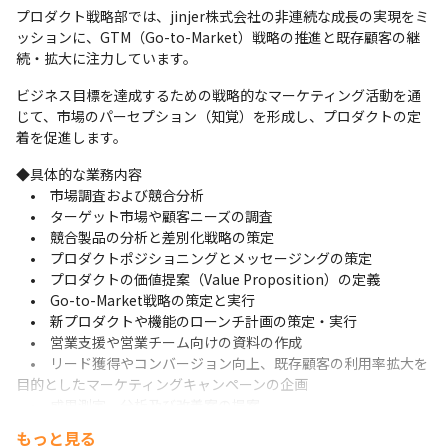
プロダクト戦略部では、jinjer株式会社の非連続な成長の実現をミ
ッションに、GTM（Go-to-Market）戦略の推進と既存顧客の継
続・拡大に注力しています。
ビジネス目標を達成するための戦略的なマーケティング活動を通
じて、市場のパーセプション（知覚）を形成し、プロダクトの定
着を促進します。
◆具体的な業務内容

　•　市場調査および競合分析

　•　ターゲット市場や顧客ニーズの調査

　•　競合製品の分析と差別化戦略の策定

　•　プロダクトポジショニングとメッセージングの策定

　•　プロダクトの価値提案（Value Proposition）の定義

　•　Go-to-Market戦略の策定と実行

　•　新プロダクトや機能のローンチ計画の策定・実行

　•　営業支援や営業チーム向けの資料の作成

　•　リード獲得やコンバージョン向上、既存顧客の利用率拡大を
目的としたマーケティングキャンペーンの企画

　•　成果測定、分析及び改善案の提案

　•　プロダクトのKPI（例：プロダクト機能の利用状況など）の
もっと見る
設定・追跡