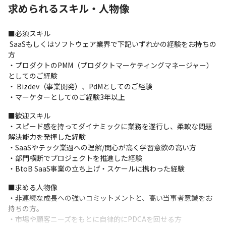
求められるスキル・人物像
■必須スキル

 SaaSもしくはソフトウェア業界で下記いずれかの経験をお持ちの
方

・プロダクトのPMM（プロダクトマーケティングマネージャー）
としてのご経験

・ Bizdev（事業開発）、PdMとしてのご経験

・マーケターとしてのご経験3年以上
■歓迎スキル

・スピード感を持ってダイナミックに業務を遂行し、柔軟な問題
解決能力を発揮した経験

・SaaSやテック業過への理解/関心が高く学習意欲の高い方

・部門横断でプロジェクトを推進した経験

・BtoB SaaS事業の立ち上げ・スケールに携わった経験
■求める人物像

・非連続な成長への強いコミットメントと、高い当事者意識をお
持ちの方。

・市場や顧客ニーズをもとに自律的にPDCAを回せる方
