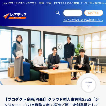
jinjer株式会社のエンジニア求人・転職・採用 | 【プロダクト企画/PMM】クラウド型人事労
会員登録
ログイン
人材をお探しの企業様はこちら
マッチ率
【プロダクト企画/PMM】クラウド型人事労務SaaS「ジ
ンジャー」／GTM戦略立案・推進／第二次創業期として