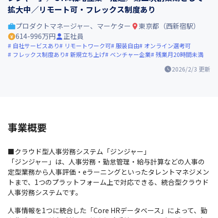
拡大中／リモート可・フレックス制度あり
プロダクトマネージャー、マーケター
東京都（西新宿駅）
614-996万円
正社員
自社サービスあり
リモートワーク可
服装自由
オンライン選考可
フレックス制度あり
新規立ち上げ
ベンチャー企業
残業月20時間未満
2026/2/3
更新
事業概要
■クラウド型人事労務システム「ジンジャー」

「ジンジャー」は、人事労務・勤怠管理・給与計算などの人事の
定型業務から人事評価・eラーニングといったタレントマネジメン
トまで、1つのプラットフォーム上で対応できる、統合型クラウド
人事労務システムです。
人事情報を1つに統合した「Core HRデータベース」によって、勤