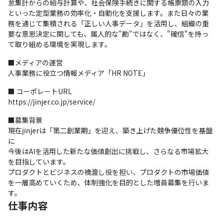
怠集計からの給与計算や、社会保険手続きに関する帳票類の入力
といった定型業務の効率化・自動化を支援します。また日々の業
務を通じて集積される「正しい人事データ」を活用し、組織の重
要な意思決定に関しても、属人的な"勘"ではなく、"確信"を持っ
て取り組める環境を実現します。
■メディアの運営

人事業務に役立つ情報メディア「HR NOTE」
■ コーポレートURL

https://jinjer.co.jp/service/
■募集背景

現在jinjerは「第二創業期」を迎え、築き上げた競争優位性を基盤
に

今後はAIを活用した新たな価値創出に挑戦し、さらなる市場拡大
を目指しています。

プロダクトとビジネスの橋渡し役を担い、プロダクトの市場価値
を一層高めていくため、体制強化を目的とした増員募集を行いま
す。
仕事内容