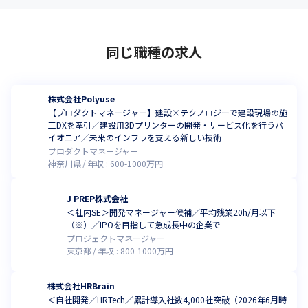
同じ職種の求人
株式会社Polyuse
【プロダクトマネージャー】建設×テクノロジーで建設現場の施
工DXを牽引／建設用3Dプリンターの開発・サービス化を行うパ
イオニア／未来のインフラを支える新しい技術
プロダクトマネージャー
神奈川県
年収 :
600
-
1000
万円
J PREP株式会社
＜社内SE＞開発マネージャー候補／平均残業20h/月以下
（※）／IPOを目指して急成長中の企業で
プロジェクトマネージャー
東京都
年収 :
800
-
1000
万円
株式会社HRBrain
＜自社開発／HRTech／累計導入社数4,000社突破（2026年6月時