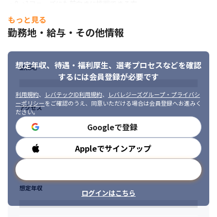
・0→1フェーズにも前向きに挑戦できる方

・事業およびプロダクトの成長に強い興味・情熱のある方
もっと見る
勤務地・給与・その他情報
想定年収、待遇・福利厚生、
選考プロセスなどを確認
勤務地
するには会員登録が必要です
利用規約
、
レバテックID利用規約
、
レバレジーズグループ・プライバシ
ーポリシー
をご確認のうえ、同意いただける場合は会員登録へお進みく
アクセス
ださい。
Googleで登録
Appleでサインアップ
勤務時間
メールアドレスで登録
想定年収
ログインはこちら