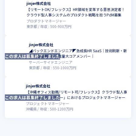
jinjer株式会社
【リモートOK/フレックス】HR領域を変革する意思決定者！
こ
クラウド型人事システムのプロダクト戦略を担うPdM募集
プロダクトマネージャー
東京都
年収 :
500
-
900
万円
jinjer株式会社
◢バックエンドエンジニア◤急成長HR SaaS｜技術刷新・新
この求人は募集終了しました
こ
規開発の中核へ｜裁量大コアメンバー｜
サーバーサイドエンジニア
東京都
年収 :
550
-
1000
万円
jinjer株式会社
【沖縄オフィス勤務/リモート可/フレックス】クラウド型人事
この求人は募集終了しました
こ
労務SaaS「ジンジャー」におけるプロジェクトマネージャー
プロジェクトマネージャー
沖縄県
年収 :
500
-
1200
万円