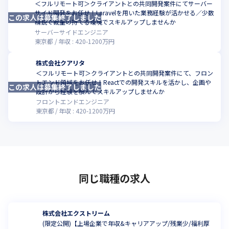
＜フルリモート可＞クライアントとの共同開発案件にてサーバー
サイド開発をお任せ！Laravelを用いた業務経験が活かせる／少数
この求人は募集終了しました
精鋭で裁量の持てる環境でスキルアップしませんか
サーバーサイドエンジニア
東京都
年収 :
420
-
1200
万円
株式会社クアリタ
＜フルリモート可＞クライアントとの共同開発案件にて、フロン
トエンド領域をお任せ！Reactでの開発スキルを活かし、企画や
この求人は募集終了しました
設計から経験を積んでスキルアップしませんか
フロントエンドエンジニア
東京都
年収 :
420
-
1200
万円
同じ職種の求人
株式会社エクストリーム
(限定公開)【上場企業で年収&キャリアアップ/残業少/福利厚