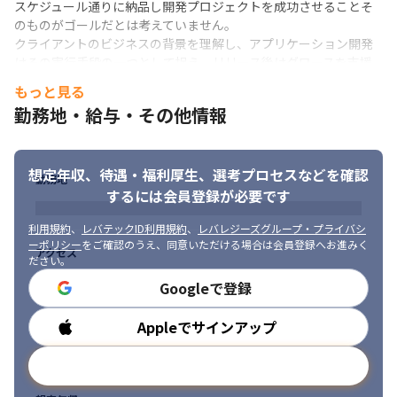
スケジュール通りに納品し開発プロジェクトを成功させることそ
のものがゴールだとは考えていません。

クライアントのビジネスの背景を理解し、アプリケーション開発
はその実行手段の一つとして捉え、リリース後はグロースを支援
し、クライアントのビジネスの成功そのものに貢献することを重
もっと見る
視しています。
勤務地・給与・その他情報
想定年収、待遇・福利厚生、
選考プロセスなどを確認
勤務地
するには会員登録が必要です
利用規約
、
レバテックID利用規約
、
レバレジーズグループ・プライバシ
ーポリシー
をご確認のうえ、同意いただける場合は会員登録へお進みく
アクセス
ださい。
Googleで登録
Appleでサインアップ
勤務時間
メールアドレスで登録