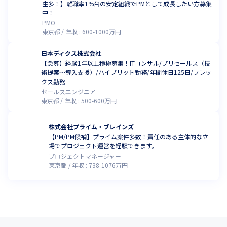
生多！】離職率1%台の安定組織でPMとして成長したい方募集
中！
PMO
東京都
年収 :
600
-
1000
万円
日本ディクス株式会社
【急募】経験1年以上積極募集！ITコンサル/プリセールス（技
術提案〜導入支援）/ハイブリット勤務/年間休日125日/フレッ
クス勤務
セールスエンジニア
東京都
年収 :
500
-
600
万円
株式会社プライム・ブレインズ
【PM/PM候補】プライム案件多数！責任のある主体的な立
場でプロジェクト運営を経験できます。
プロジェクトマネージャー
東京都
年収 :
738
-
1076
万円