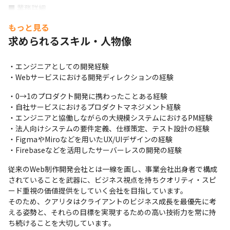
■ 業務詳細

・要件定義（ヒアリング・取りまとめ・ドキュメント作成）

もっと見る
・UX/UI設計

求められるスキル・人物像
・技術調査・選定

・仕様策定

・開発ディレクション

・エンジニアとしての開発経験

・テスト設計

・Webサービスにおける開発ディレクションの経験
・クライアントコミュニケーション
・0→1のプロダクト開発に携わったことある経験

また、ご経験に合わさえて、PMとしてクライアントのパートナー
・自社サービスにおけるプロダクトマネジメント経験

となり、上流の企画業務からプロジェクト全体のオーナーとして
・エンジニアと協働しながらの大規模システムにおけるPM経験

の役割を担っていただきます。
・法人向けシステムの要件定義、仕様策定、テスト設計の経験

・FigmaやMiroなどを用いたUX/UIデザインの経験

◢◤働き方◢◤

・Firebaseなどを活用したサーバーレスの開発の経験
メンバーのほとんどがエンジニアのため、働きやすい環境です。
個々がパフォーマンスを最大限発揮いただくことを重視していま
従来のWeb制作開発会社とは一線を画し、事業会社出身者で構成
すので、フルリモートの環境で働く場所や時間も柔軟に決めてい
されていることを武器に、ビジネス視点を持ちクオリティ・スピ
ただけます。
ード重視の価値提供をしていく会社を目指しています。

そのため、クアリタはクライアントのビジネス成長を最優先に考
える姿勢と、それらの目標を実現するための高い技術力を常に持
ち続けることを大切しています。
