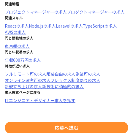
関連職種
プロジェクトマネージャー
の求人
プロダクトマネージャー
の求人
関連スキル
React
の求人
Node.js
の求人
Laravel
の求人
TypeScript
の求人
AWS
の求人
同じ勤務地の求人
東京都
の求人
同じ年収帯の求人
年収
600万円
の求人
特徴が近い求人
フルリモート可
の求人
服装自由
の求人
副業可
の求人
オンライン選考可
の求人
フレックス制度あり
の求人
新規立ち上げ
の求人
新技術に積極的
の求人
求人検索ページに戻る
ITエンジニア・デザイナー求人を探す
応募へ進む