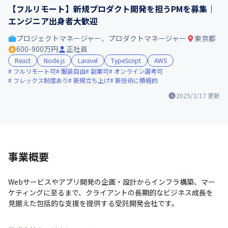
【フルリモート】新規プロダクト開発を担うPMを募集｜
エンジニア出身者大歓迎
プロジェクトマネージャー、プロダクトマネージャー
東京都
600-900万円
正社員
React
Node.js
Laravel
TypeScript
AWS
フルリモート可
服装自由
副業可
オンライン選考可
フレックス制度あり
新規立ち上げ
新技術に積極的
2025/3/17
更新
事業概要
Webサービスやアプリ開発の企画・設計からインフラ構築、マー
ケティングに至るまで、クライアントの長期的なビジネス成長を
見据えた包括的な支援を提供する受託開発会社です。