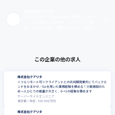
株式会社クアリタ
株式会社クアリタは2018年に創業し、クライ
アントと協業してWebサービスやアプリ開
発、インフラ設計・構築などを行う企業で
す。中でも、アプリ開発やシステム開発が全
体の9割を占め（※）、企画から設計、開･･･
この企業の他の求人
株式会社クアリタ
＜フルリモート可＞クライアントとの共同開発案件にてバックエ
ンドをおまかせ／Goを用いた業務経験を積める！少数精鋭のた
め一人ひとりの裁量が大きく、0→1の経験を積めます
サーバーサイドエンジニア
東京都
年収 :
500
-
900
万円
株式会社クアリタ