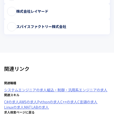
株式会社レイヤード
スパイスファクトリー株式会社
関連リンク
関連職種
システムエンジニア
の求人
組込・制御・汎用系エンジニア
の求人
関連スキル
C#
の求人
AWS
の求人
Python
の求人
C++
の求人
C言語
の求人
Linux
の求人
MATLAB
の求人
求人検索ページに戻る