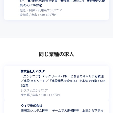
Sへ ★AI時代の成長を支援 ★残業月10h以内 ★健康経営優
良法人2026認定
組込・制御・汎用系エンジニア
愛知県
年収 :
450
-
600
万円
同じ業種の求人
株式会社リバスタ
【エンジニア】テックリード・PM、どちらのキャリアも歓迎
／建設DXをリード／『建設業界を変える』を本気で目指すSaa
S企業
システムエンジニア
東京都
年収 :
500
-
1177
万円
ウィツ株式会社
業務系システム開発｜ チームで大規模開発｜上流から下流ま