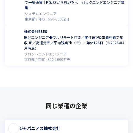
で一気通貫｜PG/SEからPL/PMへ｜バックエンドエンジニア募
集！
システムエンジニア
東京都
年収 :
550
-
800
万円
株式会社ESES
開発エンジニア◆フルリモート可能／案件選択&単価評価で年
収UP／高還元率／平均残業7h（※）／年休126日（※2026年7
月時点）
フロントエンドエンジニア
東京都
年収 :
350
-
1000
万円
同じ業種の企業
ジャパニアス株式会社