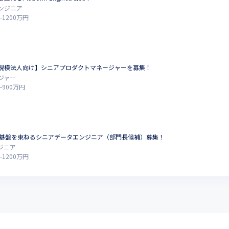
ンジニア
-
1200
万円
規模法人向け】シニアプロダクトマネージャーを募集！
ジャー
-
900
万円
ータ基盤を束ねるシニアデータエンジニア（部門長候補）募集！
ジニア
-
1200
万円