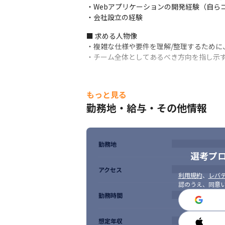
・Webアプリケーションの開発経験（自ら
・会社設立の経験
■ 求める人物像

・複雑な仕様や要件を理解/整理するために
・チーム全体としてあるべき方向を指し示
もっと見る
勤務地・給与・その他情報
勤務地
選考プ
アクセス
利用規約
、
レバテ
認のうえ、同意
勤務時間
想定年収