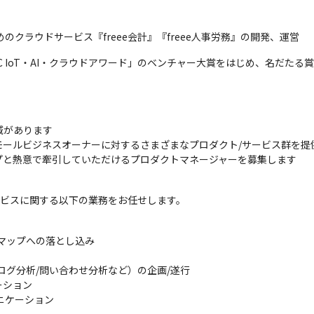
のクラウドサービス『freee会計』『freee人事労務』の開発、運営
IC IoT・AI・クラウドアワード」のベンチャー大賞をはじめ、名だたる
域があります

ールビジネスオーナーに対するさまざまなプロダクト/サービス群を提供
プと熱意で牽引していただけるプロダクトマネージャーを募集します
サービスに関する以下の業務をお任せします。
マップへの落とし込み

グ分析/問い合わせ分析など）の企画/遂行

ション

ケーション
