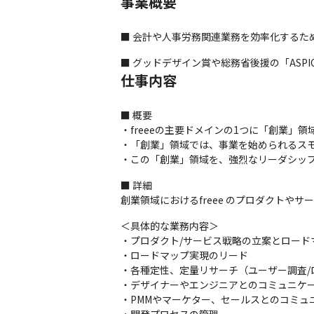
事業概要
■ 会計や人事労務関連業務を効率化するため
■ グッドデザイン賞や総務省後援の「ASP
仕事内容
■ 概要

・freeeの主要ドメインの1つに「創業」領
・「創業」領域では、事業を始められるスモ
・この「創業」領域を、強烈なリーダシッ
■ 詳細

創業領域におけるfreee のプロダクトや
＜具体的な業務内容＞

・プロダクト/サービス戦略の立案とロード
・ロードマップ実現のリード

・各種定性、定量リサーチ（ユーザー調査/ロ
・デザイナーやエンジニアとのコミュニケー
・PMMやマーケター、セールスとのコミュニ