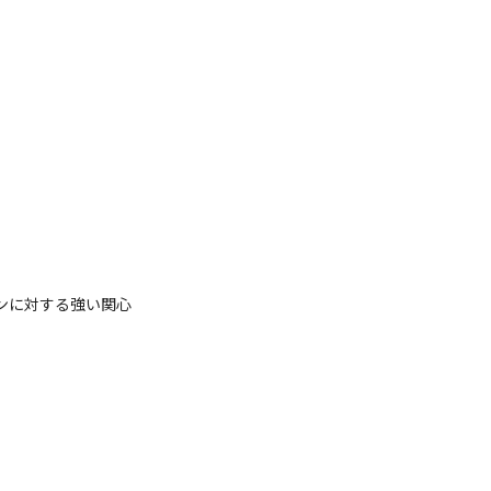
起業家/スモールビジネスオーナーからの支持
れら創業過程で生じる壁に寄り添えるサービ
ンに対する強い関心

ィネーターと呼んでいます）と言うアセットが
とともに、日本のスモールビジネスや起業家
を相互に共有しフィードバックし合うことで切