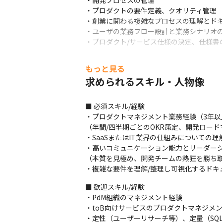
・開発プロセスの管理

・プロダクトの要件定義、クオリティ管理

・創業に関わる複雑なプロセスの理解とドキ
・ユーザの業務フロー設計と業務シナリオの
・プロダクト/サービス仕様の決定、仕様書
＜現状の課題/今後取り組みたいこと＞

もっと見る
・「創業」領域の基幹プロダクトであるfr
求められるスキル・人物像
を得ています

・しかし、創業過程において起業家のペイン
・商売準備、創業資金の手当て、会社の管理
■ 必須スキル/経験

・「だれもが自由に経営できる統合型経営プ
・プロダクトマネジメント業務経験（3年以上
スを揃えていきたいと考えています
（年間/四半期ごとのOKR策定、開発ロード
・SaaSまたはIT業界の仕組みについての
■ この仕事の面白み、魅力

・高いコミュニケーション能力とリーダーシ
・既にトップシェアであるfreee会社設
（本質を見極め、開発チームの熱狂を勝ち取
存在します

・複雑な要件を理解/整理し可視化するドキ
・従って、本ポジションを通して提供する
を支えている実感を得られます

■ 歓迎スキル/経験

・またfreeeには「あえて共有」という
・PdM組織のマネジメント経験

磋琢磨できる環境があります
・toB向けサービスのプロダクトマネジメン
・定性（ユーザーリサーチ等）、定量（SQ
※2020年3月、freee会社設立を利用し