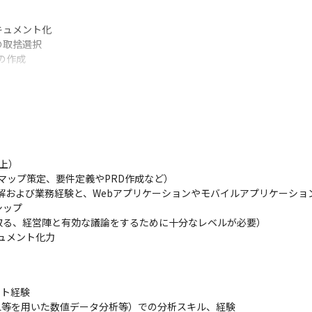
ュメント化

取捨選択

の作成
eee会社設立は、煩雑な会社設立作業をオンライン化/効率化し、多くの
は「会社設立作業」だけでは当然ありません

体制構築とやるべきことは多岐にわたります

ラットフォーム」の提供を目指すfreeeは、会社設立だけでなく、こ
）

マップ策定、要件定義やPRD作成など）

理解および業務経験と、Webアプリケーションやモバイルアプリケーショ
ップ

立(※)、創業初期にオーナーに伴走する数十名のチーム（ダンドリコーデ
る、経営陣と有効な議論をするために十分なレベルが必要）

ュメント化力
プロダクトやサービスに対して直接、多くのフィードバックを得られる
文化があります。優秀なPdM組織に身を置くことで、ベストプラクティス
ト経験

L等を用いた数値データ分析等）での分析スキル、経験

て設立完了したユーザー730人へのアンケート結果