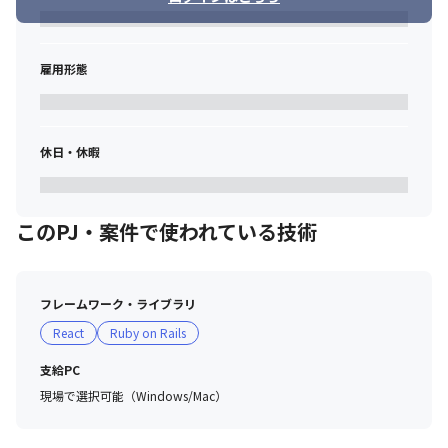
全に、かつ自律的に利用できる環境の整備などを含め、次の主力
AIプロダクトを生み出す基盤をつくる取組みとなります。
雇用形態
休日・休暇
このPJ・案件で使われている技術
フレームワーク・ライブラリ
React
Ruby on Rails
支給PC
現場で選択可能（Windows/Mac）