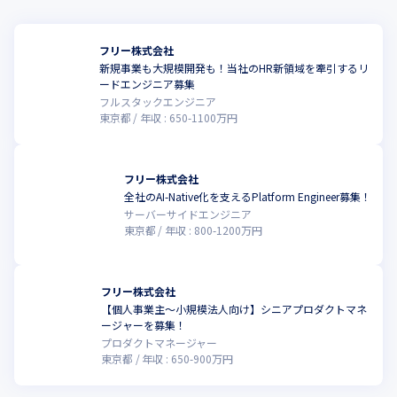
フリー株式会社
新規事業も大規模開発も！当社のHR新領域を牽引するリ
ードエンジニア募集
フルスタックエンジニア
東京都
年収 :
650
-
1100
万円
フリー株式会社
全社のAI-Native化を支えるPlatform Engineer募集！
サーバーサイドエンジニア
東京都
年収 :
800
-
1200
万円
フリー株式会社
【個人事業主〜小規模法人向け】シニアプロダクトマネ
ージャーを募集！
プロダクトマネージャー
東京都
年収 :
650
-
900
万円