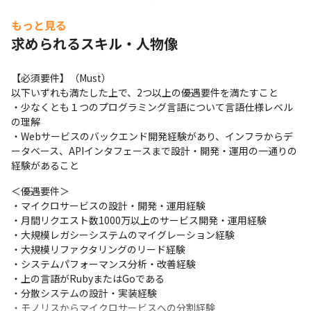
を防ぎ、開発チームがビジネス課題に専念できるようにして、開
発プロセス全体の効率を向上させる上で不可欠な活動であり当チ
もっと見る
ームがその役割をになっています。
求められるスキル・人物像
・共通基盤ライブラリ・開発用ツール群の開発

各プロダクトから利用される共通の基盤ライブラリや、開発を支
【必須要件】（Must）

援し、効率を向上させるためのツール群を開発します。これによ
以下いずれも満たした上で、2つ以上の優遇要件を満たすこと

り、開発プロセスの標準化、自動化、そして品質向上が図られ、
・少なくとも１つのプログラミング言語について言語仕様レベル
結果として開発組織全体の生産性向上に直接的に貢献します。
の理解

・Webサービスのバックエンド開発経験があり、インフラからデ
※会社の事業状況やご本人の適性に応じて担当する業務内容が変
ータベース、APIインタフェースまで設計・開発・運用の一通りの
更となる場合があります
経験があること
■現状の課題/今後取り組みたいこと

＜優遇要件＞

・マイクロサービス化が進むプロダクト群の有機的接続基盤

・マイクロサービスの設計・開発・運用経験

マイクロサービスに分かれているプロダクト群を、より連携しや
・月間リクエスト数1000万以上のサービス開発・運用経験

すく、一体的に機能させるための基盤を構築することが大きな課
・大規模レガシーシステムのマイグレーション経験

題です。これまでは例えば複数サービスを跨ったend-to-endな
・大規模リファクタリングのリード経験

session管理を容易にする機構や、横断的機能の段階的リリースを
・システムパフォーマンス分析・改善経験

実現するfeature-flag基盤を開発してきました。サービスの拡
・上の言語がRubyまたはGoである

大、トラフィック増加に伴い、より弾力性のある基盤が求められ
・分散システムの設計・実装経験

ています。
・モノリスからマイクロサービスへの分割経験
