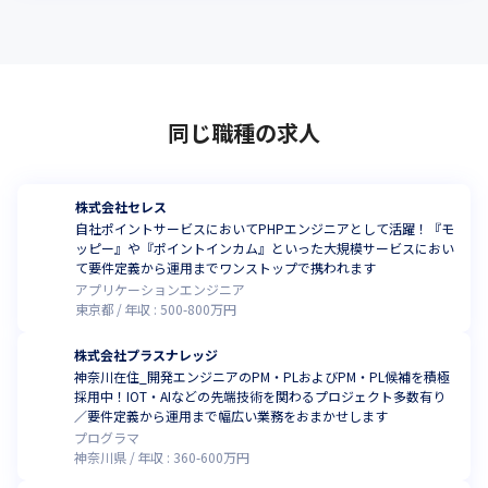
同じ職種の求人
株式会社セレス
自社ポイントサービスにおいてPHPエンジニアとして活躍！『モ
ッピー』や『ポイントインカム』といった大規模サービスにおい
て要件定義から運用までワンストップで携われます
アプリケーションエンジニア
東京都
年収 :
500
-
800
万円
株式会社プラスナレッジ
神奈川在住_開発エンジニアのPM・PLおよびPM・PL候補を積極
採用中！IOT・AIなどの先端技術を関わるプロジェクト多数有り
／要件定義から運用まで幅広い業務をおまかせします
プログラマ
神奈川県
年収 :
360
-
600
万円