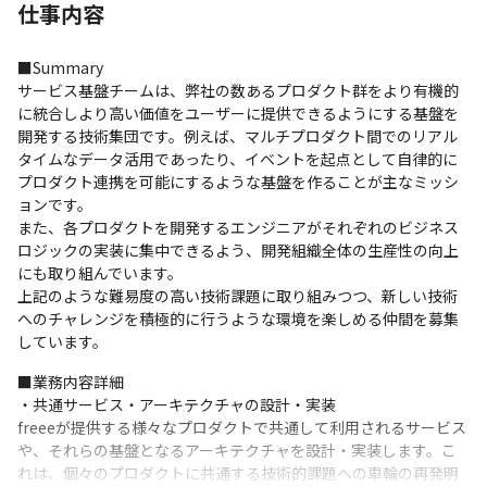
仕事内容
■Summary

サービス基盤チームは、弊社の数あるプロダクト群をより有機的
に統合しより高い価値をユーザーに提供できるようにする基盤を
開発する技術集団です。例えば、マルチプロダクト間でのリアル
タイムなデータ活用であったり、イベントを起点として自律的に
プロダクト連携を可能にするような基盤を作ることが主なミッシ
ョンです。

また、各プロダクトを開発するエンジニアがそれぞれのビジネス
ロジックの実装に集中できるよう、開発組織全体の生産性の向上
にも取り組んでいます。

上記のような難易度の高い技術課題に取り組みつつ、新しい技術
へのチャレンジを積極的に行うような環境を楽しめる仲間を募集
しています。
■業務内容詳細

・共通サービス・アーキテクチャの設計・実装

freeeが提供する様々なプロダクトで共通して利用されるサービス
や、それらの基盤となるアーキテクチャを設計・実装します。こ
れは、個々のプロダクトに共通する技術的課題への車輪の再発明