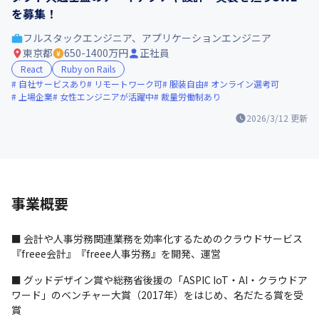
を募集！
フルスタックエンジニア、アプリケーションエンジニア
東京都
650-1400万円
正社員
React
Ruby on Rails
自社サービスあり
リモートワーク可
服装自由
オンライン選考可
上場企業
女性エンジニアが活躍中
裁量労働制あり
2026/3/12
更新
事業概要
■ 会計や人事労務関連業務を効率化するためのクラウドサービス
『freee会計』『freee人事労務』を開発、運営
■ グッドデザイン賞や総務省後援の「ASPIC IoT・AI・クラウドア
ワード」のベンチャー大賞（2017年）をはじめ、名だたる賞を受
賞