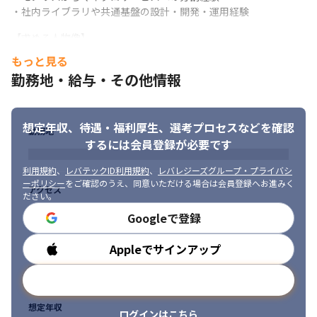
・社内ライブラリや共通基盤の設計・開発・運用経験
・多数のサービスと大規模データに耐え得るイベントバス

多数のサービス間でのデータのやり取りや、大量のデータを効率
【求める人物像】

的に処理できるようなイベントバス（サービス間の非同期通信を
・自分たちのプロダクトを開発して世の中に価値を生み出してい
もっと見る
可能にする仕組み）として、pub/sub基盤やサービス間のevent 
くことに興味があり、一緒に世の中を変えていきたいと思う方

drivenな自動化を実現する基盤などを開発しています。システム
勤務地・給与・その他情報
・自分自身でコードを書き開発をしていく意欲

の高いスケーラビリティと信頼性を確保するための最大の挑戦の
・多くの開発者が便利になる、生産性があがる事に貢献していき
一つであり、高スループットと低レイテンシーの両立が重要とな
たい

ります。
想定年収、待遇・福利厚生、
選考プロセスなどを確認
・複数プロダクトをまたぐ広い視野を持ってアーキテクチャデザ
勤務地
インをしたい
するには会員登録が必要です
・より大規模なデータ・負荷に耐え得るシステムアーキテクチャ

将来的な事業成長とユーザー数の増加を見据え、現在よりもさら
利用規約
、
レバテックID利用規約
、
レバレジーズグループ・プライバシ
に大量のデータや高い負荷がかかる状況にも対応できるような、
ーポリシー
をご確認のうえ、同意いただける場合は会員登録へお進みく
アクセス
強固でスケーラブルなシステムアーキテクチャを構築することが
ださい。
継続的な目標です。システムの持続可能性と将来性を担保するた
Googleで登録
めの戦略的な取組みとなります。
・プロダクトに統合されたAIエージェントの開発を加速する基盤
Appleでサインアップ
勤務時間
構築

AIエージェントのプロダクト組み込みが重要となる中で、その開
メールアドレスで登録
発を強力に支援できる仕組みの構築を目指しています。各プロダ
クトのAPIを整備し、AIエージェントが各プロダクトのデータを安
想定年収
ログインはこちら