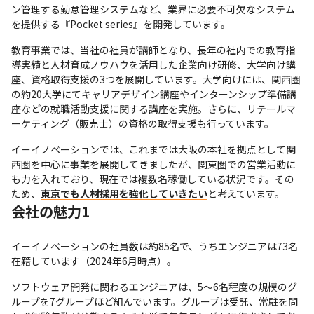
ン管理する勤怠管理システムなど、業界に必要不可欠なシステム
を提供する『Pocket series』を開発しています。
教育事業では、当社の社員が講師となり、長年の社内での教育指
導実績と人材育成ノウハウを活用した企業向け研修、大学向け講
座、資格取得支援の3つを展開しています。大学向けには、関西圏
の約20大学にてキャリアデザイン講座やインターンシップ準備講
座などの就職活動支援に関する講座を実施。さらに、リテールマ
ーケティング（販売士）の資格の取得支援も行っています。
イーイノベーションでは、これまでは大阪の本社を拠点として関
西圏を中心に事業を展開してきましたが、関東圏での営業活動に
も力を入れており、現在では複数名稼働している状況です。その
ため、
東京でも人材採用を強化していきたい
と考えています。
会社の魅力1
イーイノベーションの社員数は約85名で、うちエンジニアは73名
在籍しています（2024年6月時点）。
ソフトウェア開発に関わるエンジニアは、5～6名程度の規模のグ
ループを7グループほど組んでいます。グループは受託、常駐を問