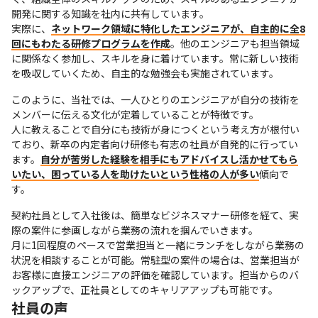
開発に関する知識を社内に共有しています。

実際に、
ネットワーク領域に特化したエンジニアが、自主的に全8
回にもわたる研修プログラムを作成
。他のエンジニアも担当領域
に関係なく参加し、スキルを身に着けています。常に新しい技術
を吸収していくため、自主的な勉強会も実施されています。
このように、当社では、一人ひとりのエンジニアが自分の技術を
メンバーに伝える文化が定着していることが特徴です。

人に教えることで自分にも技術が身につくという考え方が根付い
ており、新卒の内定者向け研修も有志の社員が自発的に行ってい
ます。
自分が苦労した経験を相手にもアドバイスし活かせてもら
いたい、困っている人を助けたいという性格の人が多い
傾向で
す。
契約社員として入社後は、簡単なビジネスマナー研修を経て、実
際の案件に参画しながら業務の流れを掴んでいきます。

月に1回程度のペースで営業担当と一緒にランチをしながら業務の
状況を相談することが可能。常駐型の案件の場合は、営業担当が
お客様に直接エンジニアの評価を確認しています。担当からのバ
ックアップで、正社員としてのキャリアアップも可能です。
社員の声