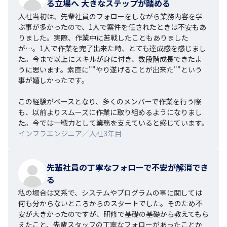
る立場へ 大きなステップが踏める
入社当初は、先輩社員のフォローをしながら業務内容を学
ぶ事が多かったので、1人で案件を任されたときは不安もあ
りました。実際、作業中に苦戦したこともありました
が…。1人で作業を完了出来た時、とても達成感を感じまし
た。今まで以上にスキルが身に付き、数段階成長できたよ
うに思います。素直に""やり遂げることが出来た""という
事が嬉しかったです。

この経験がベースとなり、多くのメンバーで作業を行う際
も、以前よりスムーズに作業に取り組めるようになりまし
た。今では一戦力として業務を支えていると感じています。
インフラエンジニア／入社3年目
先輩社員の丁寧なフォローで不安が解消でき
る
私の場合は文系で、システムやプログラムの事に関しては
何も分からないところからのスタートでした。そのため不
安が大きかったのですが、研修で基礎の基礎から教えてもら
えたこと、先輩スタッフの丁寧なフォローがあったことか