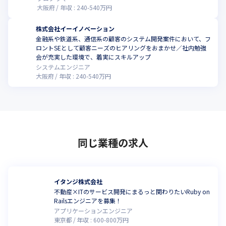
大阪府
年収 :
240
-
540
万円
株式会社イーイノベーション
金融系や鉄道系、通信系の顧客のシステム開発案件において、フ
ロントSEとして顧客ニーズのヒアリングをおまかせ／社内勉強
会が充実した環境で、着実にスキルアップ
システムエンジニア
大阪府
年収 :
240
-
540
万円
同じ業種の求人
イタンジ株式会社
不動産×ITのサービス開発にまるっと関わりたいRuby on
Railsエンジニアを募集！
アプリケーションエンジニア
東京都
年収 :
600
-
800
万円