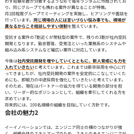
わず経験年数が分散するような形で毎年ランダムに作成されてお
り、同じグループでも携わる案件が異なることが特徴。

月1回程度グループでミーティングを実施し、ヒアリングや面談を
行っています。
同じ現場の人には言いづらい悩み事でも、現場が
異なるからこそ相談しやすい体制
を整えています。
受託する案件の7割近くが常駐型の案件で、残りの3割が社内受託
開発となります。勤怠管理、受発注といった業務系のシステムや
組み込み系システムなど幅広い案件に対応しています。
今後は
社内受託開発を増やしていくとともに、新人育成にも力を
入れていきたい
と考えています。これまでは新卒採用を中心に行
ってきましたが、社内受託開発の案件を安定的にこなしていくた
めにも、即戦力の中途採用を強化していきたいと考えています。

そのため、現在はパートナーの協力を得ている開発の部分を担
い、リーダー的なポジションとして、組織を牽引してくれる方を
求めています。

将来的には、100名規模の組織を目指していく方針です。
会社の魅力2
イーイノベーションでは、エンジニア同士の横のつながりが強
く、組織全体のスキルアップのため、スキルのあるエンジニアが