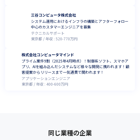
三谷コンピュータ株式会社
システム運用におけるインフラの構築とアフターフォロー
中心のカスタマーエンジニアを募集
テクニカルサポート
東京都
年収 :
520
-
770
万円
株式会社コンピュータマインド
プライム案件9割（2025年4月時点）！制御系ソフト、スマホア
プリ、AIを組み込んだシステムなど様々な開発に携われます！顧
客提案からリリースまで一気通貫で関われます！
アプリケーションエンジニア
東京都
年収 :
400
-
600
万円
同じ業種の企業