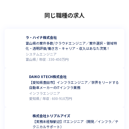
同じ職種の求人
ラ・ハイナ株式会社
富山県の案件多数/クラウドエンジニア／案件選択・領域特
化・透明評価/働き方・キャリア・収入はあなた次第！
システムエンジニア
富山県
年収 :
330
-
450
万円
DAIKO XTECH株式会社
【愛知県豊田市】インフラエンジニア／世界をリードする
自動車メーカーのITインフラ業務
インフラエンジニア
愛知県
年収 :
600
-
910
万円
株式会社トリプルアイズ
【実務未経験歓迎】ITエンジニア（開発／インフラ／テ
クニカルサポート）