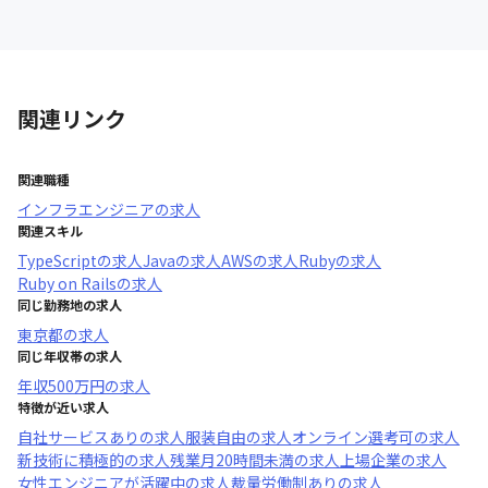
関連リンク
関連職種
インフラエンジニア
の求人
関連スキル
TypeScript
の求人
Java
の求人
AWS
の求人
Ruby
の求人
Ruby on Rails
の求人
同じ勤務地の求人
東京都
の求人
同じ年収帯の求人
年収
500万円
の求人
特徴が近い求人
自社サービスあり
の求人
服装自由
の求人
オンライン選考可
の求人
新技術に積極的
の求人
残業月20時間未満
の求人
上場企業
の求人
女性エンジニアが活躍中
の求人
裁量労働制あり
の求人