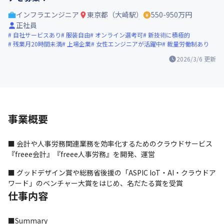
インフラエンジニア
東京都（大崎駅）
550-950万円
正社員
自社サービスあり
服装自由
オンライン選考可
新技術に積極的
残業月20時間未満
上場企業
女性エンジニアが活躍中
裁量労働制あり
2026/3/6
更新
事業概要
■ 会計や人事労務関連業務を効率化するためのクラウドサービス
『freee会計』『freee人事労務』を開発、運営
■ グッドデザイン賞や総務省後援の「ASPIC IoT・AI・クラウドア
ワード」のベンチャー大賞をはじめ、名だたる賞を受賞
仕事内容
■Summary
