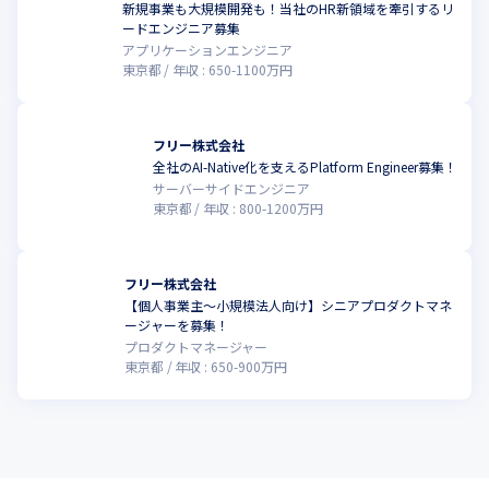
新規事業も大規模開発も！当社のHR新領域を牽引するリ
ードエンジニア募集
アプリケーションエンジニア
東京都
年収 :
650
-
1100
万円
フリー株式会社
全社のAI-Native化を支えるPlatform Engineer募集！
サーバーサイドエンジニア
東京都
年収 :
800
-
1200
万円
フリー株式会社
【個人事業主〜小規模法人向け】シニアプロダクトマネ
ージャーを募集！
プロダクトマネージャー
東京都
年収 :
650
-
900
万円