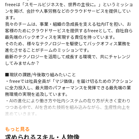
freeeは「スモールビジネスを、世界の主役に。」というミッショ
ンを掲げ、会計や人事労務などのクラウドサービスを提供してい
ます。

我々のチームは、事業・組織の急成長を支える社内ITを担い、お
客様のためにクラウドサービスを提供するfreeeとして、自社自ら
最先端のバックオフィスを実現する責任を持っています。

そのため、様々なテクノロジーを駆使してバックオフィス業務を
進化させることがチームのミッションです。

最新のテクノロジーを活用して成長する環境で、共にチャレンジ
してみませんか？
■現状の課題/今後取り組みたいこと

・freeeでは社員全員が「マジ価値」を届け切るためのアクション
に全力投入し、最大限のパフォーマンスを発揮できる最先端の業
務環境の実現を追及しています。

・AIの進化により働き方や社内システムの在り方が大きく変わり
つつある中で、AIを含めた技術を組み込みながら、生産性向上を
進めていきます。

・ゼロからの開発力を必要とする場面はまだまだあるので、特定
の技術にとらわれずあらゆる手段をとっていきます。

もっと見る
・手元の小さな改善から、大きな改善を産み出すための基盤作り
求められるスキル・人物像