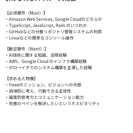
まで、様々な大きさのチャレンジを今までにないスピード感で進
めて行きたいと考えています。
【必須要件（Must）】

■業務内容詳細（実際にやって頂く業務の細かい具体例）

・Amazon Web Services, Google Cloudのどちらか

・社内の改善が可能な要件を発見および収集する

・TypeScript, JavaScript, Rails のいづれか

‐　いわゆる社内 IT 分野に留まらず、人事、経理、採用などのバ
・GitHubなどの分散リポジトリ管理システムの利用

ックオフィス部門全般の課題を分析
・Linuxなどの簡単なコンソール操作
・業務の分析と改善から開発、運用、保守まで一気通貫で構築す
【歓迎要件（Want）】

る
・AI技術に関する知識、活用経験

・AWS、Google Cloud のインフラ構築経験

・下記のようなテクノロジを活用したシステムの構築・運用・保
・ゼロ→イチでのシステム構築を主導した経験
守

‐　Amazon Web Services, Google Cloud

【求める人物像】

‐　Ruby, Rails, TypeScript, JavaScript, Python

・freeeのミッション、ビジョンへの共感

‐　GitHub, Jira, Jira Service Management, Slack　など
・自律的に考え、行動できる主体性

・論理的思考力とコミュニケーション能力

※会社の事業状況やご本人の適性に応じて担当する業務内容が変
・他者のペインを解決したいというホスピタリティ
更となる場合があります