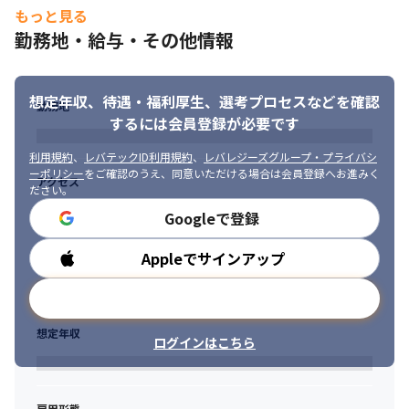
もっと見る
勤務地・給与・その他情報
想定年収、待遇・福利厚生、
選考プロセスなどを確認
勤務地
するには会員登録が必要です
利用規約
、
レバテックID利用規約
、
レバレジーズグループ・プライバシ
ーポリシー
をご確認のうえ、同意いただける場合は会員登録へお進みく
アクセス
ださい。
Googleで登録
Appleでサインアップ
勤務時間
メールアドレスで登録
想定年収
ログインはこちら
雇用形態