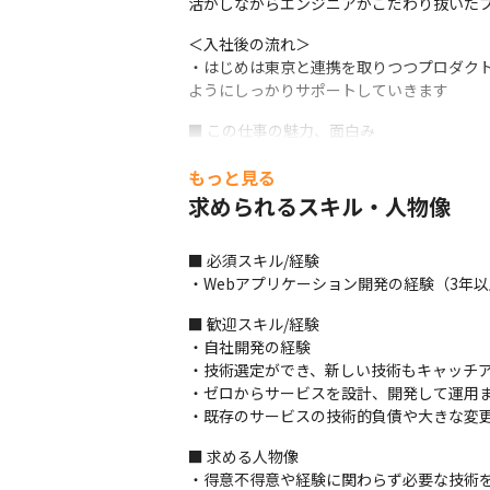
活かしながらエンジニアがこだわり抜いた
＜入社後の流れ＞

・はじめは東京と連携を取りつつプロダク
ようにしっかりサポートしていきます
■ この仕事の魅力、面白み

・裁量を持って、上流工程から一気通貫して
もっと見る
・必要に応じてフロントエンドからサーバ
求められるスキル・人物像
■ 必須スキル/経験

・Webアプリケーション開発の経験（3年
■ 歓迎スキル/経験

・自社開発の経験

・技術選定ができ、新しい技術もキャッチア
・ゼロからサービスを設計、開発して運用ま
・既存のサービスの技術的負債や大きな変
■ 求める人物像

・得意不得意や経験に関わらず必要な技術を