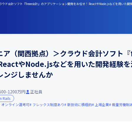
クラウド会計ソフト『freee会計』のアプリケーション開発をお任せ！ ReactやNode.jsなどを
ンジニア（関西拠点）＞クラウド会計ソフト『f
eactやNode.jsなどを用いた開発経
レンジしませんか
600-1200万円
正社員
 Rails
オンライン選考可
フレックス制度あり
新技術に積極的
上場企業
裁量労働制