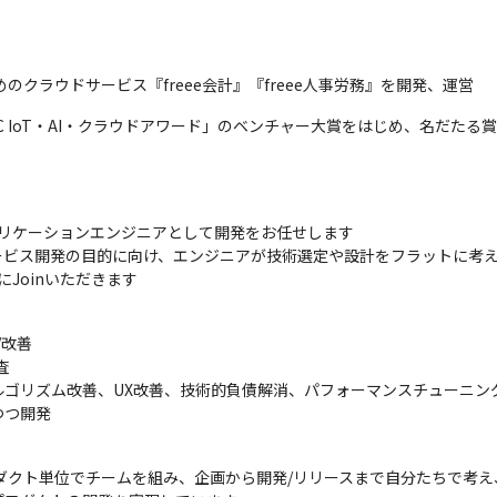
のクラウドサービス『freee会計』『freee人事労務』を開発、運営
IC IoT・AI・クラウドアワード」のベンチャー大賞をはじめ、名だたる
プリケーションエンジニアとして開発をお任せします

ビス開発の目的に向け、エンジニアが技術選定や設計をフラットに考え
にJoinいただきます
改善



ゴリズム改善、UX改善、技術的負債解消、パフォーマンスチューニング
つつ開発
がプロダクト単位でチームを組み、企画から開発/リリースまで自分たちで考