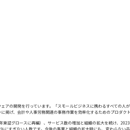
ウェアの開発を行っています。「スモールビジネスに携わるすべての人
ンに掲げ、会計や人事労務関連の事務作業を効率化するためのプロダク
22年東証グロースに再編）、サービス数の増加と組織の拡大を続け、20
社では1％にすぎない人数です。今後の事業と組織の拡大時にも、変わらな