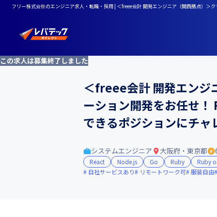
フリー株式会社のエンジニア求人・転職・採用 | ＜freee会計 開発エンジニア（関西拠点）＞
この求人は募集終了しました
＜freee会計 開発エ
ーション開発をお任せ！ R
できるポジションにチャ
システムエンジニア
大阪府・東京都
React
Node.js
Go
Ruby
Ruby on
自社サービスあり
リモートワーク可
服装自由