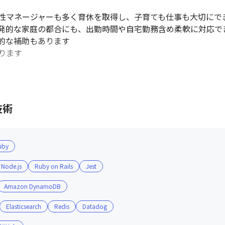
男性マネージャーも多く育休を取得し、子育ても仕事も大切にでき
発的な家庭の都合にも、出勤時間や自宅勤務含め柔軟に対応でき
的な補助もあります

ります
技術
uby
Node.js
Ruby on Rails
Jest
Amazon DynamoDB
Elasticsearch
Redis
Datadog