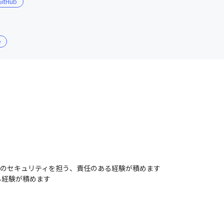
GitHub
e
スのセキュリティを担う、責任のある経験が積めます

る経験が積めます