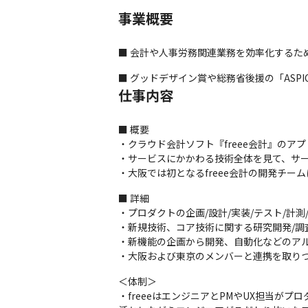
事業概要
■ 会計や人事労務関連業務を効率化するため
■ グッドデザイン賞や総務省後援の「ASP
仕事内容
■ 概要

・クラウド会計ソフト『freee会計』のア
・サービスにかかわる技術全体を見て、サー
・大阪では初となるfreee会計の開発チーム
■ 詳細

・プロダクトの企画/設計/実装/テスト/計測/
・新規技術、コア技術に関する研究開発/調査
・新機能の企画から開発、自動化などのアル
・大阪および東京のメンバーと連携を取り
＜体制＞

・freeeはエンジニアとPMやUX担当