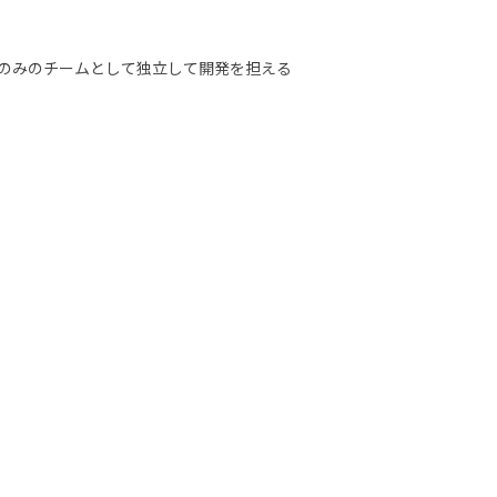
のみのチームとして独立して開発を担える
積むことができます