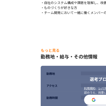
・自社のシステム構成や課題を理解し、改善
・ものづくりが好きな方

・チーム開発において一緒に働くメンバー
もっと見る
勤務地・給与・その他情報
幅広い領域で活躍できます。
勤務地
選考プ
アクセス
利用規約
、
レバテ
認のうえ、同意
勤務時間