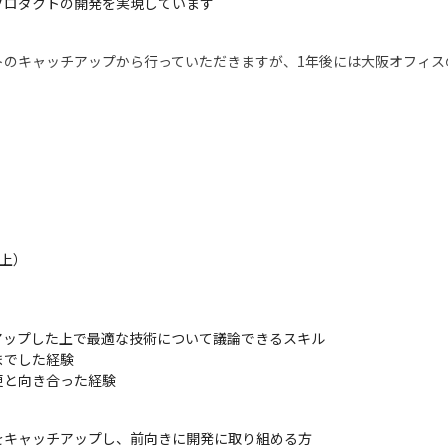
プロダクトの開発を実現しています
トのキャッチアップから行っていただきますが、1年後には大阪オフィス
開発に携われる環境です

サイドまで対応いただくため、フルスタックエンジニアとしての経験を
以上）
ップした上で最適な技術について議論できるスキル

でした経験

更と向き合った経験
キャッチアップし、前向きに開発に取り組める方
