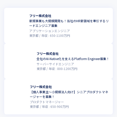
フリー株式会社
新規事業も大規模開発も！当社のHR新領域を牽引するリ
ードエンジニア募集
アプリケーションエンジニア
東京都
年収 :
650
-
1100
万円
フリー株式会社
全社のAI-Native化を支えるPlatform Engineer募集！
サーバーサイドエンジニア
東京都
年収 :
800
-
1200
万円
フリー株式会社
【個人事業主〜小規模法人向け】シニアプロダクトマネ
ージャーを募集！
プロダクトマネージャー
東京都
年収 :
650
-
900
万円