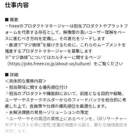
仕事内容
■ 概要

・freeeのプロダクトマネージャーは担当プロダクトやプラットフ
ォームを代表する存在として、解像度の高いユーザー理解をベー
スに進むべき方向を定義し、その進化をリードします

・最速で“マジ価値”を届けきるために、これらのムーブメントを
推進するプロダクトマネージャーを募集します

※“マジ価値”についてはカルチャーに関するページ
（https://jobs.freee.co.jp/about-us/culture）をご覧ください
■ 詳細

＜具体的な業務内容＞

・担当領域に関する優先順位付け

└担当のプロダクトや機能群において、前提となる目的や戦略、
ユーザーやステークホルダーからのフィードバックを総合的に考
慮した上で、各施策や仕様の優先順位を最適化します。

・未解決課題の発見〜ソリューションの策定

└ユーザーやその周辺の業務上にあるペインを、UXリサーチャー
やアナリストと共に定性/定量の両面から捉え、新たな価値創出を
探索します。
