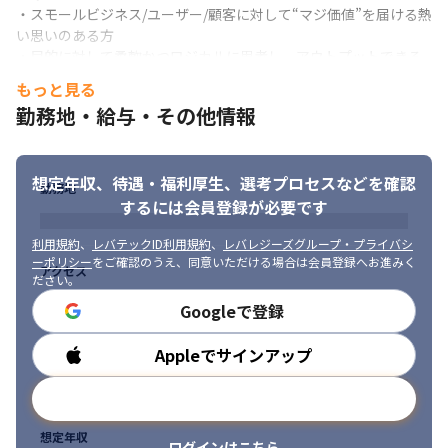
・このプロダクト群の中で、今最速の成長を遂げており、今後
・スモールビジネス/ユーザー/顧客に対して“マジ価値”を届ける熱
freeeの第3の柱として中核事業となっていくのがfreee販売です

い思いのある方

・今までバックオフィス業務を中心に“マジ価値”を提供してきた
・目的に対して柔軟かつロジカルに思考し、アウトプットできる
freeeが、フロントオフィス業務の領域に踏み出すことで、本質的
知的生産性の高さのある方

もっと見る
な意味での統合ERPを実現しようとしています

・自らの成長に対して積極的にフィードバックを受け入れ自分を
勤務地・給与・その他情報
・freee販売では、情報や書類の散逸、煩雑な事務手続き、案件進
変えていける柔軟さをお持ちの方
捗のブラックボックス化や収益性の不透明性、法令/ガバナンス対
応に向けた混乱など、販売管理に関するペインを解決しながら、
フロントオフィス業務とバックオフィス業務のシームレスな連携
想定年収、待遇・福利厚生、
選考プロセスなどを確認
勤務地
を実現することで、スモールビジネスの成長を支援しています
するには会員登録が必要です
＜現状の課題・今後取り組みたいこと＞

利用規約
、
レバテックID利用規約
、
レバレジーズグループ・プライバシ
販売管理プロダクトとしてローンチしてから約1年、案件情報の管
ーポリシー
をご確認のうえ、同意いただける場合は会員登録へお進みく
アクセス
理において価値を届けられるようになっていますが、まだまだ提
ださい。
供できていない体験が多く、”マジ価値”の実現に向けてさらなる
Googleで登録
企画/開発が必要です。

販売管理は、案件実績を集約するソリューションに留まらず、マ
Appleでサインアップ
勤務時間
ネジメントレイヤーの意思決定の支援する収益情報を可視化した
り、強固なガバナンス体制を確立したり、将来の見込みや予実管
メールアドレスで登録
理を高度化したりと幅広い発展の可能性を持っており、未踏な領
域を含め価値提供の幅を広げていくことが必要です。

想定年収
現状ではプロダクトマネージャーの数が足りず、理想的なスピー
ログインはこちら