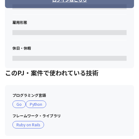
ドを出し切れていない背景があり、仲間を探しています。
■ この仕事の面白み、魅力

雇用形態
・上場してもなお統合型を目指して進化し続けるfreeeでは、より
広い範囲においてユーザーのペインを解決すべく、常に新たなチ
ャレンジができる環境があります

・その中でfreee販売はアーリーなフェーズにあり、スタートアッ
休日・休暇
プ的にチャレンジできる稀有な環境である一方で、既存の会計や
人事労務といったコアプロダクトに並ぶ、第3の事業の柱となるこ
とを期待されています

・今までバックオフィス業務を中心に価値を届けてきたfreeeが、
このPJ・案件で使われている技術
フロントオフィス業務へとプロダクトを拡張することであるべき
統合型ERPの実現を目指すという、短期/中長期戦略において重要
な意味を持つプロダクトです

・このポジションでは、日本のSaaS業界でトップランナーとして
プログラミング言語
走り続けるfreeeのレバレッジを活用しながら、急成長中で将来の
Go
Python
根幹となる事業を支えるプロダクトを1→10、10→100フェーズか
ら作り上げる貴重な経験が得られます
フレームワーク・ライブラリ
Ruby on Rails