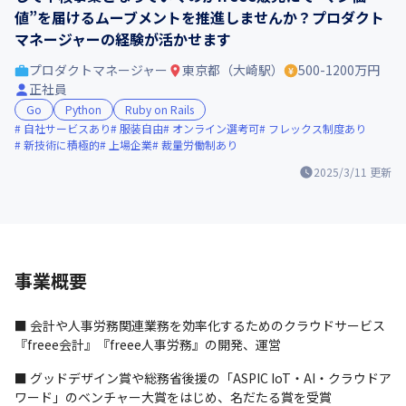
値”を届けるムーブメントを推進しませんか？プロダクト
マネージャーの経験が活かせます
プロダクトマネージャー
東京都（大崎駅）
500-1200万円
正社員
Go
Python
Ruby on Rails
自社サービスあり
服装自由
オンライン選考可
フレックス制度あり
新技術に積極的
上場企業
裁量労働制あり
2025/3/11
更新
事業概要
■ 会計や人事労務関連業務を効率化するためのクラウドサービス
『freee会計』『freee人事労務』の開発、運営
■ グッドデザイン賞や総務省後援の「ASPIC IoT・AI・クラウドア
ワード」のベンチャー大賞をはじめ、名だたる賞を受賞