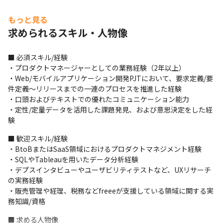
・開発アイテムの企画〜リリース後の改善

└担当する開発アイテムの目的やユースケースを踏まえ、価値創
もっと見る
出には何をどのような形で実現すべきかを言語化し、PRDの作成
求められるスキル・人物像
から、実装における詳細なユーザー体験の設計、リリース後の検
証から機能改善までを行います。
■ 必須スキル/経験

※なお、以下のような業務はプロダクトマネージャーの基本的な
・プロダクトマネージャーとしての業務経験（2年以上）

役割には含まれません。

・Web/モバイルアプリケーション開発PJTにおいて、要求定義/要
（ただし希望や必要に応じて、関係各所への実務留学は積極的に
件定義〜リリースまでの一連のプロセスを推進した経験

支援します。）
・口頭およびテキストでの優れたコミュニケーション能力

・定性/定量データを活用した課題発見、および意思決定をした経
・エンジニア/デザイナー/データアナリストのピープルマネジメン
験
ト

・LP（ランディングページ）やヘルプページのWebディレクショ
■ 歓迎スキル/経験

ン業務

・BtoBまたはSaaS領域におけるプロダクトマネジメント経験

・電話やチャットなどでのカスタマーサポート実務

・SQLやTableauを用いたデータ分析経験

・広告プロモーションやCRMなどのマーケティング実務
・デプスインタビューやユーザビリティテストなど、UXリサーチ
の実務経験

＜freee販売について＞

・販売管理や経理、税務などfreeeが支援している領域に関する実
・freeeはミッション/ビジョンの実現に向け、会計/人事労務など
務知識/資格
の領域においてイノベーティブなプロダクトを産み出してきまし
た。

■ 求める人物像
