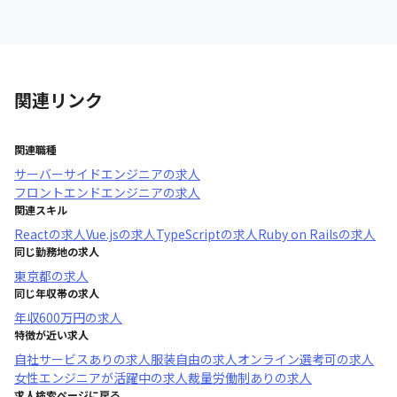
関連リンク
関連職種
サーバーサイドエンジニア
の求人
フロントエンドエンジニア
の求人
関連スキル
React
の求人
Vue.js
の求人
TypeScript
の求人
Ruby on Rails
の求人
同じ勤務地の求人
東京都
の求人
同じ年収帯の求人
年収
600万円
の求人
特徴が近い求人
自社サービスあり
の求人
服装自由
の求人
オンライン選考可
の求人
女性エンジニアが活躍中
の求人
裁量労働制あり
の求人
求人検索ページに戻る