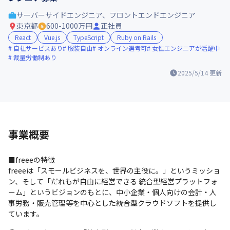
サーバーサイドエンジニア、フロントエンドエンジニア
東京都
600-1000万円
正社員
React
Vue.js
TypeScript
Ruby on Rails
自社サービスあり
服装自由
オンライン選考可
女性エンジニアが活躍中
裁量労働制あり
2025/5/14
更新
事業概要
■freeeの特徴

freeeは「スモールビジネスを、世界の主役に。」というミッショ
ン、そして「だれもが自由に経営できる 統合型経営プラットフォ
ーム」というビジョンのもとに、中小企業・個人向けの会計・人
事労務・販売管理等を中心とした統合型クラウドソフトを提供し
ています。