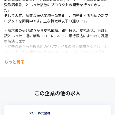
受取請求書」といった複数のプロダクトの開発を行ってきまし
た。

そして現在、煩雑な振込業務を効率化し、自動化するための新プ
ロダクトを開発中です。主な特徴は以下の通りです。
・請求書の受け取りから支払依頼、銀行振込、支払消込、会計仕
訳といった一連の業務フローにおいて、銀行振込にまつわる課題
を解決します

・従来必要だった振込用のCSVファイルの出力業務をなくし、シ
ステム上で振込手続きを完結できるため、安心安全に振込業務を
行うことができます

もっと見る
・請求書の受取から振込までをfreeeのプロダクト内で一貫して行
うことが可能です

・AIを用いて振込先や金額を自動でチェックし、経理業務の負担
を削減します
このように、新プロダクトは、振込業務の効率化に加えて、freee
この企業の他の求人
の提供する他のサービスとの連携を強化することで、バックオフ
ィス業務全体をよりスムーズにするための重要な役割を担うこと
を目指しています。
フリー株式会社
また一定の企業規模になり、これからIPOを目指す企業では社内の