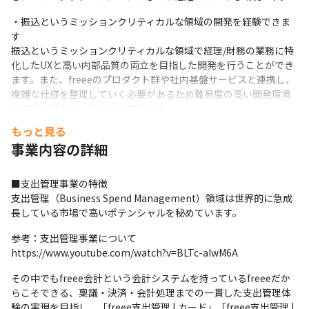
・振込というミッションクリティカルな領域の開発を経験できま
す

振込というミッションクリティカルな領域で経理/財務の業務に特
化したUXと高い内部品質の両立を目指した開発を行うことができ
ます。また、freeeのプロダクト群や社内基盤サービスと連携し、
複雑な仕様を整理していく必要があるため難易度の高い開発環境
で経験を積んでいただける環境です。
もっと見る
事業内容の詳細
■支出管理事業の特徴

支出管理（Business Spend Management）領域は世界的に急成
長している市場で高いポテンシャルを秘めています。
参考：支出管理事業について

https://www.youtube.com/watch?v=BLTc-aIwM6A
その中でもfreee会計という会計システムを持っているfreeeだか
らこそできる、稟議・決済・会計処理までの一貫した支出管理体
験の実現を目指し、「freee支出管理 | カード」「freee支出管理 | 