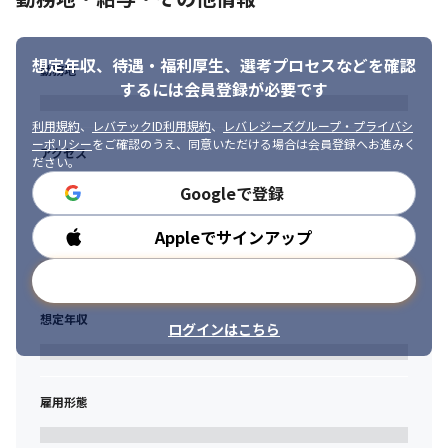
想定年収、待遇・福利厚生、
選考プロセスなどを確認
勤務地
するには会員登録が必要です
利用規約
、
レバテックID利用規約
、
レバレジーズグループ・プライバシ
ーポリシー
をご確認のうえ、同意いただける場合は会員登録へお進みく
アクセス
ださい。
Googleで登録
Appleでサインアップ
勤務時間
メールアドレスで登録
想定年収
ログインはこちら
雇用形態