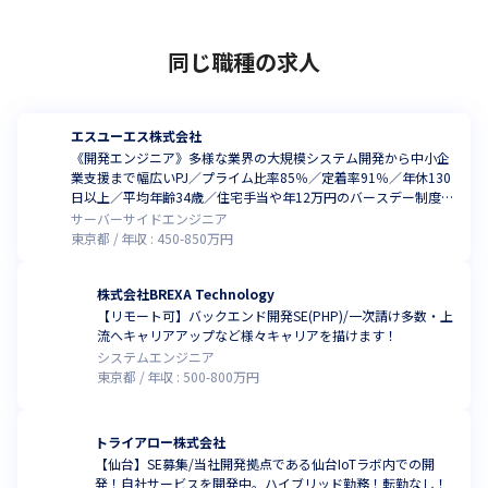
同じ職種の求人
エスユーエス株式会社
《開発エンジニア》多様な業界の大規模システム開発から中小企
業支援まで幅広いPJ／プライム比率85％／定着率91％／年休130
日以上／平均年齢34歳／住宅手当や年12万円のバースデー制度な
ど
サーバーサイドエンジニア
東京都
年収 :
450
-
850
万円
株式会社BREXA Technology
【リモート可】バックエンド開発SE(PHP)/一次請け多数・上
流へキャリアアップなど様々キャリアを描けます！
システムエンジニア
東京都
年収 :
500
-
800
万円
トライアロー株式会社
【仙台】SE募集/当社開発拠点である仙台IoTラボ内での開
発！自社サービスを開発中。ハイブリッド勤務！転勤なし！