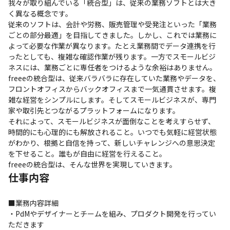
我々が取り組んでいる「統合型」は、従来の業務ソフトとは大き
く異なる概念です。

従来のソフトは、会計や労務、販売管理や受発注といった「業務
ごとの部分最適」を目指してきました。しかし、これでは業務に
よって必要な作業が異なります。たとえ業務間でデータ連携を行
ったとしても、複雑な確認作業が残ります。一方でスモールビジ
ネスには、業務ごとに専任者をつけるような余裕はありません。

freeeの統合型は、従来バラバラに存在していた業務やデータを、
フロントオフィスからバックオフィスまで一気通貫させます。複
雑な経営をシンプルにします。そしてスモールビジネスが、専門
家や取引先とつながるプラットフォームになります。

それによって、スモールビジネスが面倒なことを考えすらせず、
時間的にも心理的にも解放されること。いつでも気軽に経営状態
がわかり、根拠と自信を持って、新しいチャレンジへの意思決定
を下せること。誰もが自由に経営を行えること。

freeeの統合型は、そんな世界を実現していきます。
仕事内容
■業務内容詳細

・PdMやデザイナーとチームを組み、プロダクト開発を行ってい
ただきます
