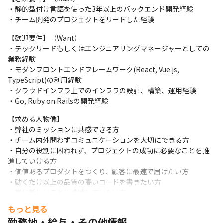
・静的型付け言語を使った3年以上のバックエンド開発経験

・チーム開発のプロジェクトをリードした経験
【歓迎要件】（Want）

・テックリードもしくはエンジニアリングマネージャーとしての
業務経験

・モダンフロントエンドフレームワーク(React, Vue.js, 
TypeScript)の利用経験

・クラウドインフラ上でのインフラの設計、構築、運用経験

・Go, Ruby on Railsの開発経験
【求める人物像】

・弊社のミッションに共感できる方

・チーム内外問わずコミュニケーションを大切にできる方

・自分の役割に囚われず、プロジェクトの成功に必要なことを推
進していける方

・価値あるプロダクトをつくり、顧客に最速で届けたい方

・動くだけ以上の品質の高いコードを書きたい方

・常に新しいことに挑戦していたい方
もっと見る
勤務地・給与・その他情報