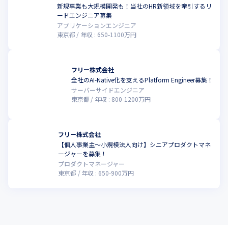
新規事業も大規模開発も！当社のHR新領域を牽引するリ
内部統制を構築していく必要があります。

ードエンジニア募集
こうした企業に対しても統合型ERPとして社内ワークフローや会
アプリケーションエンジニア
計システムとの連携を行うことが可能となっており、支出管理シ
東京都
年収 :
650
-
1100
万円
ステム以外の複数のプロダクトを活用していただくことでシーム
レスな業務体験を提供することが可能となっています。
こうした背景からfreeeの目指す「統合型経営プラットフォーム」
フリー株式会社
全社のAI-Native化を支えるPlatform Engineer募集！
の一つの重要なモジュールとして、支出管理事業は位置付けられ
サーバーサイドエンジニア
ています。
東京都
年収 :
800
-
1200
万円
■現状の課題/今後取り組みたいこと

支出管理事業では支出領域の統合体験を実現するため、プロダク
トの機能拡張の開発と並行して既存の複数のプロダクトを支出管
フリー株式会社
理プロダクトに統合する開発も行っており、システムの複雑性は
【個人事業主〜小規模法人向け】シニアプロダクトマネ
日々増加しています。

ージャーを募集！
その中で、経理の振込業務に関わる課題を解決するための新プロ
プロダクトマネージャー
東京都
年収 :
650
-
900
万円
ダクトをリリースすべく開発に取り組んでいます。

振込業務というミッションクリティカルな領域で、freeeのプロダ
クト群とシームレスに連携した最高の顧客体験と高い品質、高い
開発生産性を実現するために、攻めと守りを両立した難易度の高
い開発を行っています。