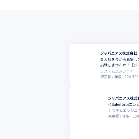
ジャパニアス株式会社
夏入社を今から募集し
挑戦しませんか？【ジ
システムエンジニア
東京都
年収 :
300
-
500
ジャパニアス株式
＜Salesfor
システムエンジニ
東京都
年収 :
500