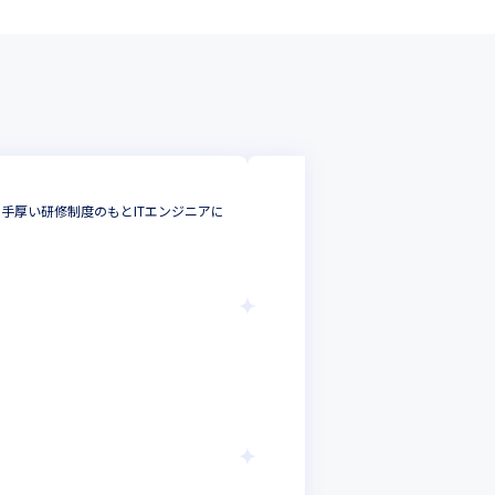
ジャパニアス株式会
手厚い研修制度のもとITエンジニアに
＜年休128日以上
あり、転勤無し！！
組込・制御・汎用系
神奈川県
年収 :
380
ジャパニアス株式
＜組込み・制御系
テストエンジニア
神奈川県
年収 :
4