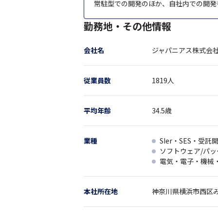
常駐型での開発のほか、自社内での開発
勤務地・その他情報
会社名
ジャパニアス株式会
従業員数
1819
人
平均年齢
34.5
歳
業種
SIer・SES・受託
ソフトウェア/パ
電気・電子・機械
本社所在地
神奈川県
横浜市西区み