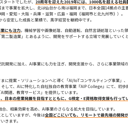
スタートでしたが、
20周年を迎えた2019年には、1000名を超える
域まで事業を拡大し、北は仙台から南は福岡まで、日本全国14拠点の主
岡・愛知・大阪・兵庫・滋賀・広島・福岡｟福岡市と北九州市｠）。

当時から安定した成長と業績で、黒字経営を継続中です。
事業にも注力
。機械学習や画像処理、自動運転、自然言語処理といった領
「第二製造業」とあるように、開発をサポートする立場で発展していく
託開発に加え、AI事業にも力を注ぎ、開発支援から、さらに事業領域
さまに提案・ソリューションへと導く「AI/IoTコンサルティング事業
て、AIに特化した自社独自の教育事業『AIP College』にて、初歩的
AI関連、教育サービス」を提供しています。

、日本の産業発展を目指すとともに、G検定・E資格取得支援も行って
融合、相乗効果を高め、AI事業のさらなる拡大を目指しています。

点としていますが、今後は
全国どこにいても、リモートで最先端の開発
でいきます。