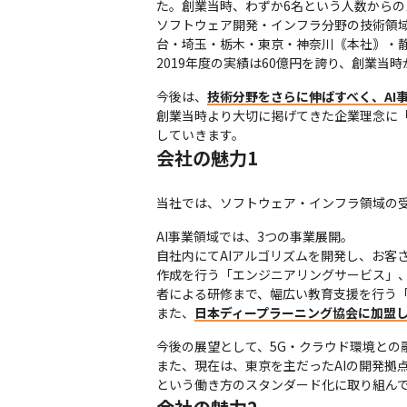
た。創業当時、わずか6名という人数からの
ソフトウェア開発・インフラ分野の技術領
台・埼玉・栃木・東京・神奈川｟本社｠・静
2019年度の実績は60億円を誇り、創業
今後は、
技術分野をさらに伸ばすべく、AI
創業当時より大切に掲げてきた企業理念に
していきます。
会社の魅力1
当社では、ソフトウェア・インフラ領域の受
AI事業領域では、3つの事業展開。

自社内にてAIアルゴリズムを開発し、お客
作成を行う「エンジニアリングサービス」、そし
者による研修まで、幅広い教育支援を行う「
また、
日本ディープラーニング協会に加盟し
今後の展望として、5G・クラウド環境との
また、現在は、東京を主だったAIの開発拠
という働き方のスタンダード化に取り組ん