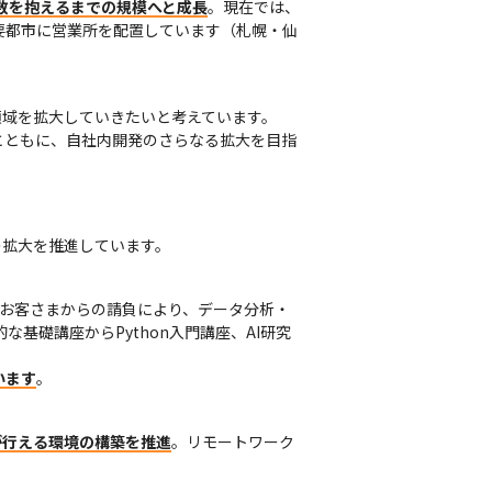
社員数を抱えるまでの規模へと成長
。現在では、
要都市に営業所を配置しています（札幌・仙
域を拡大していきたいと考えています。

とともに、自社内開発のさらなる拡大を目指
の拡大を推進しています。
」、お客さまからの請負により、データ分析・
な基礎講座からPython入門講座、AI研究
います
。
が行える環境の構築を推進
。リモートワーク