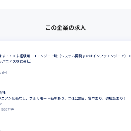
この企業の求人
ます！！＜未経験可 ITエンジニア職（システム開発またはインフラエンジニア）＞
ャパニアス株式会社】
万円
会社
ceエンジニア＞転勤なし、フルリモート勤務あり、年休128日、賞与あり、退職金あり！
ア
-
900
万円