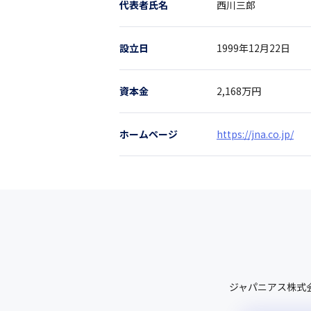
代表者氏名
西川三郎
設立日
1999年12月22日
資本金
2,168万円
ホームページ
https://jna.co.jp/
ジャパニアス株式