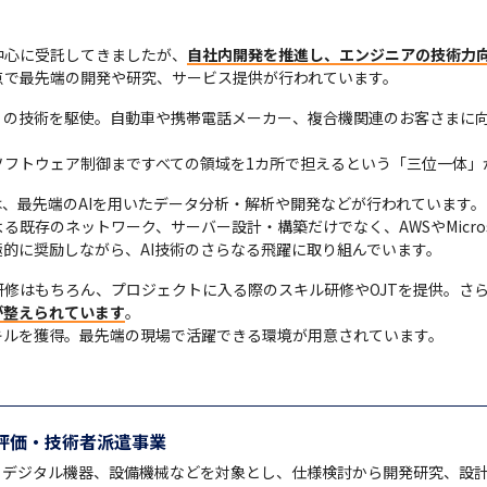
中心に受託してきましたが、
自社内開発を推進し、エンジニアの技術力
点で最先端の開発や研究、サービス提供が行われています。
」の技術を駆使。自動車や携帯電話メーカー、複合機関連のお客さまに
ソフトウェア制御まですべての領域を1カ所で担えるという「三位一体」
は、最先端のAIを用いたデータ分析・解析や開発などが行われています。

存のネットワーク、サーバー設計・構築だけでなく、AWSやMicroso
的に奨励しながら、AI技術のさらなる飛躍に取り組んでいます。　
修はもちろん、プロジェクトに入る際のスキル研修やOJTを提供。さ
が整えられています
。

キルを獲得。最先端の現場で活躍できる環境が用意されています。
評価・技術者派遣事業
、デジタル機器、設備機械などを対象とし、仕様検討から開発研究、設