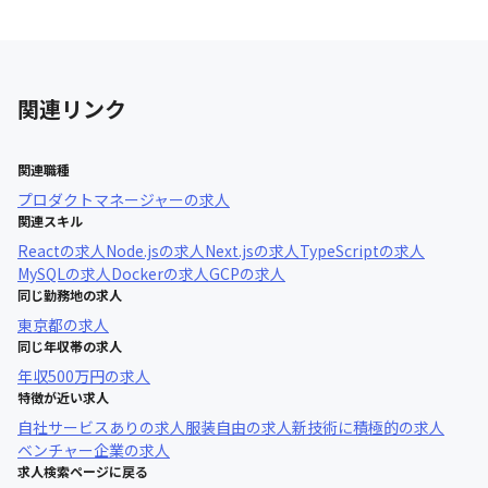
関連リンク
関連職種
プロダクトマネージャー
の求人
関連スキル
React
の求人
Node.js
の求人
Next.js
の求人
TypeScript
の求人
MySQL
の求人
Docker
の求人
GCP
の求人
同じ勤務地の求人
東京都
の求人
同じ年収帯の求人
年収
500万円
の求人
特徴が近い求人
自社サービスあり
の求人
服装自由
の求人
新技術に積極的
の求人
ベンチャー企業
の求人
求人検索ページに戻る