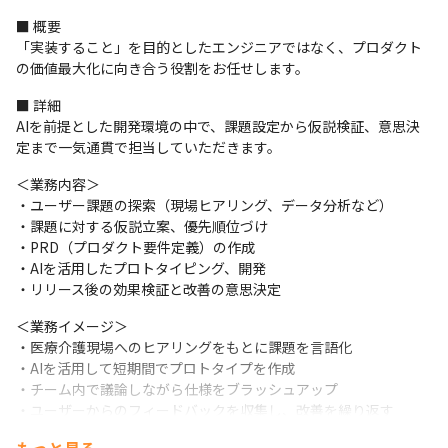
■ 概要

「実装すること」を目的としたエンジニアではなく、プロダクト
の価値最大化に向き合う役割をお任せします。
■ 詳細

AIを前提とした開発環境の中で、課題設定から仮説検証、意思決
定まで一気通貫で担当していただきます。
＜業務内容＞

・ユーザー課題の探索（現場ヒアリング、データ分析など）

・課題に対する仮説立案、優先順位づけ

・PRD（プロダクト要件定義）の作成

・AIを活用したプロトタイピング、開発

・リリース後の効果検証と改善の意思決定
＜業務イメージ＞

・医療介護現場へのヒアリングをもとに課題を言語化

・AIを活用して短期間でプロトタイプを作成

・チーム内で議論しながら仕様をブラッシュアップ

・ユーザーからのフィードバックを収集し、改善を繰り返す
（変更の範囲）会社の定める業務