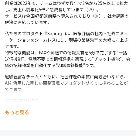
創業は2022年で、チームはわずか数年で2名から25名以上に拡大
いており、実力次第で早期に抜擢されるチャンスがあります。
し、売上は前年比5倍と急成長しています（※）。

サービスは全国47都道府県へ導入されており（※）、社会課題の
解決に直結しています。
私たちのプロダクト『Sapon』は、医療介護の社内・社外コミュ
ニケーションをシームレスにし、現場の業務効率を大幅に向上さ
せます。

特徴的な機能は、FAXや郵送での情報共有を5分で完了する“一括
送信機能”、電話不要での情報連携を実現する“チャット機能”、会
議の記録作業を自動化する“AI議事録機能”です。
経験豊富なチームとともに、社会課題の本質に向き合いながら、
AIを活用した新しい開発環境でプロダクトづくりに携わることが
できます。
※2026年7月時点
もっと見る