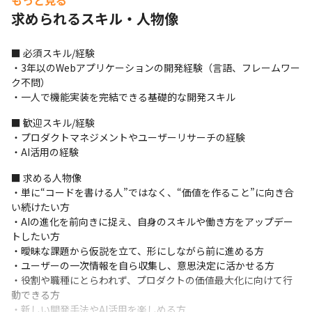
もっと見る
求められるスキル・人物像
■ この仕事の面白み、魅力

・「何を作るか」の意思決定から関われます

■ 必須スキル/経験

・医療介護という日本全体に影響する大きな社会課題に向き合
・3年以のWebアプリケーションの開発経験（言語、フレームワー
い、プロダクト開発を通じて本質的な価値提供ができます

ク不問）

・創業から数年でチームは10倍以上に拡大、売上も前年比5倍と急
・一人で機能実装を完結できる基礎的な開発スキル
成長中で、プロダクトや組織ともに変化の中心で意思決定に関わ
ることが可能です（2026年7月時点）

■ 歓迎スキル/経験

・AIを単なる効率化ツールとしてではなく開発プロセスに自然に
・プロダクトマネジメントやユーザーリサーチの経験

組み込んでおり、AI前提の新しいスタイルで高速に仮説検証を進
・AI活用の経験
めながら、ユーザー価値の定義や意思決定に集中できる環境です

・職種の垣根や役割に縛られず、プロダクトの価値最大化のため
■ 求める人物像

に必要なことを自ら選択でき、エンジニアリングに留まらず事業
・単に“コードを書ける人”ではなく、“価値を作ること”に向き合
やユーザーに関わる機会も多くあります

い続けたい方

・IPO、海外展開、新規事業立ち上げなどを経験したメンバーとと
・AIの進化を前向きに捉え、自身のスキルや働き方をアップデー
もに、プロダクトづくりに取り組めます

トしたい方

・単なる開発にとどまらず、課題設定や意思決定にも関わるた
・曖昧な課題から仮説を立て、形にしながら前に進める方

め、プロダクトづくりの視点を広げられます
・ユーザーの一次情報を自ら収集し、意思決定に活かせる方

・役割や職種にとらわれず、プロダクトの価値最大化に向けて行
動できる方

・新しい開発手法やAI活用を楽しめる方
