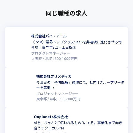
同じ職種の求人
株式会社パイ・アール
〈PdM〉業界トップクラスSaaSを非連続に進化させる司
令塔｜賞与年3回・土日祝休
プロダクトマネージャー
大阪府
年収 :
600
-
1000
万円
株式会社プリメディカ
今注目の「予防医療」領域にて、社内ITグループリーダ
ーを募集中
プロジェクトマネージャー
東京都
年収 :
600
-
900
万円
Onplanetz株式会社
AIを、ちゃんと“使われるもの”にする。事業化まで向き
合うテクニカルPM