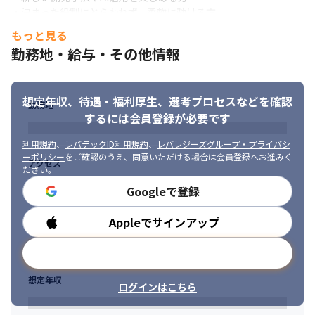
・決まった役割にとらわれず、柔軟に動ける方

・ユーザーと向き合いながらプロダクトを改善したい方

もっと見る
・変化の多い環境の中で、試行錯誤を楽しめる方
勤務地・給与・その他情報
想定年収、待遇・福利厚生、
選考プロセスなどを確認
勤務地
するには会員登録が必要です
利用規約
、
レバテックID利用規約
、
レバレジーズグループ・プライバシ
ーポリシー
をご確認のうえ、同意いただける場合は会員登録へお進みく
アクセス
ださい。
Googleで登録
Appleでサインアップ
勤務時間
メールアドレスで登録
想定年収
ログインはこちら