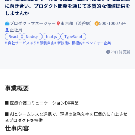
に向き合い、プロダクト開発を通じて本質的な価値提供を
しませんか
プロダクトマネージャー
東京都（渋谷駅）
500-1000万円
正社員
React
Node.js
Next.js
TypeScript
自社サービスあり
服装自由
新技術に積極的
ベンチャー企業
29日前
更新
事業概要
■ 医療介護コミュニケーションDX事業
■ AIとシームレスな連携で、現場の業務効率を圧倒的に向上させ
るプロダクトを提供
仕事内容