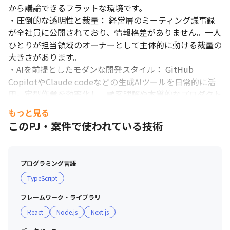
から議論できるフラットな環境です。

・圧倒的な透明性と裁量： 経営層のミーティング議事録
が全社員に公開されており、情報格差がありません。一人
ひとりが担当領域のオーナーとして主体的に動ける裁量の
大きさがあります。

・AIを前提としたモダンな開発スタイル： GitHub 
CopilotやClaude codeなどの生成AIツールを日常的に活
用。定型作業を効率化し、顧客理解や本質的なプロダクト
設計により多くの時間を使っています。

もっと見る
・フラットで風通しの良い社風： 代表やCTOとも距離が
このPJ・案件で使われている技術
近く、日々の業務のなかで気軽にディスカッションや相談
が可能です。

・充実したオフィス環境： 渋谷サクラステージ内の
プログラミング言語
SHARE LOUNGEを利用しており、ドリンク・軽食・アル
TypeScript
コールが自由に楽しめます。また、チーム交流会（飲み
会・ランチ会）の費用補助もあり、オンオフ問わずコミュ
フレームワーク・ライブラリ
ニケーションを取りやすい環境です。

React
Node.js
Next.js
■ 教育・サポート体制
