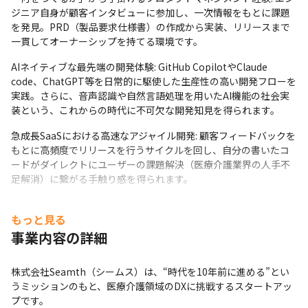
ジニア自身が顧客インタビューに参加し、一次情報をもとに課題
を発見。PRD（製品要求仕様書）の作成から実装、リリースまで
一貫してオーナーシップを持てる環境です。
AIネイティブな最先端の開発体験: GitHub CopilotやClaude 
code、ChatGPT等を日常的に駆使した生産性の高い開発フローを
実践。さらに、音声認識や自然言語処理を用いたAI機能の社会実
装という、これからの時代に不可欠な開発知見を得られます。
急成長SaaSにおける高速なアジャイル開発: 顧客フィードバックを
もとに高頻度でリリースを行うサイクルを回し、自分の書いたコ
ードがダイレクトにユーザーの課題解決（医療介護業界の人手不
足解消）に繋がる手触り感を得られます。
圧倒的透明度の中で培う「事業・経営視点」: 経営層のミーティン
もっと見る
グ議事録が全公開されるフラットな組織のもと、著名VCから資金
調達を完了したスタートアップが事業拡大していくフェーズをコ
事業内容の詳細
アメンバーとして体感できます。
株式会社Seamth（シームス）は、“時代を10年前に進める”とい
描けるキャリアパス

うミッションのもと、医療介護領域のDXに挑戦するスタートアッ
ご志向と適性に合わせて、柔軟かつ多彩なキャリアを描くことが
プです。

可能です。組織拡大期にあるため、どのポジションもポストが空