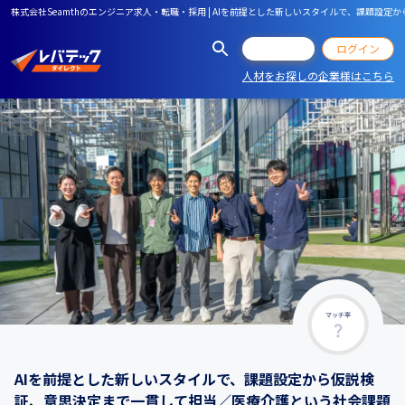
株式会社Seamthのエンジニア求人・転職・採用 | AIを前提とした新しいスタイルで、課題
会員登録
ログイン
人材をお探しの企業様はこちら
マッチ率
AIを前提とした新しいスタイルで、課題設定から仮説検
証、意思決定まで一貫して担当／医療介護という社会課題