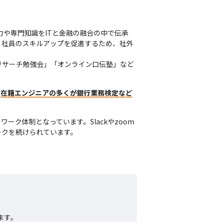
技術力や専門知識をITと金融の融合の中で伝承
。社員のスキルアップを促進するため、社外
リサーチ勉強会」「オンライン口伝塾」など
、
在籍エンジニアの多くが銀行業務検定など
ク体制となっています。Slackやzoom
クを続けられています。

す。
