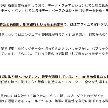
の運用構築事業も展開しており、データ・フォアビジョン社では収益管
データ・バンク社では各種データベースの構築・運用やデータ分析・モデル
。
政府系金融機関、地方銀行といった金融業界
で、ほぼプライムで案件を受
。

開拓についてはエンジニアや管理職が行うこともあるほか、顧客からの
業で収集したビッグデータや培ってきたノウハウを活かし、パブリックク
えています。さらには、これまで世の中で取得されて来なかったデータ
技術に取り組んでいること、若手が活躍していること、BP含め優秀な人
責任感を持って働ける方や想像し創造するイノベーター、全体を先導す
社員の中には入社から1年たたないうちに新しいプロダクトのデザイナー
問わず活躍できるフィールドがあり、無限の可能性を存分に発揮できる