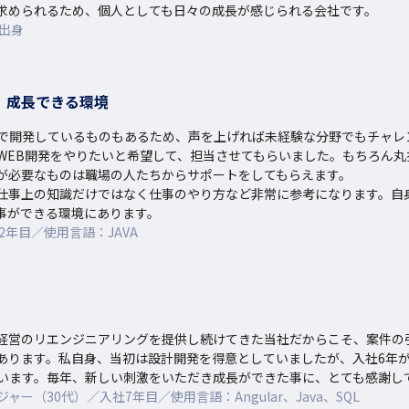
求められるため、個人としても日々の成長が感じられる会社です。
行出身
、成長できる環境
で開発しているものもあるため、声を上げれば未経験な分野でもチャレン
WEB開発をやりたいと希望して、担当させてもらいました。もちろん
が必要なものは職場の人たちからサポートをしてもらえます。

仕事上の知識だけではなく仕事のやり方など非常に参考になります。自
事ができる環境にあります。
年目／使用言語：JAVA
ら銀行経営のリエンジニアリングを提供し続けてきた当社だからこそ、案件
あります。私自身、当初は設計開発を得意としていましたが、入社6年
います。毎年、新しい刺激をいただき成長ができた事に、とても感謝し
（30代）／入社7年目／使用言語：Angular、Java、SQL