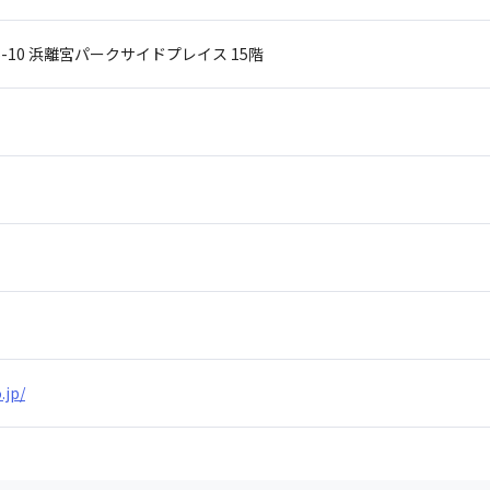
-10
浜離宮パークサイドプレイス 15階
.jp/