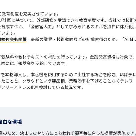
する教育制度を充実させています。

のスキルアップ計画に基づいて、外部研修を受講できる教育制度です。当社では
を育成すべく、「金融宮大工」として求められるスキルを独自に体系化
います。

内勉強会も開催
。最新の業界・技術動向などの知識習得のため、「ALM
て受験料や教材テキストの補助を行っています。金融関連資格も対象で
た際には、報奨金を支給しています。
を本格導入し、本番機を使用するために出社する場合を除き、ほぼテレワー
たことと、クラウドという製品柄、業務効率を下げることなくテレワー
やフリーアドレス化を検討している状況です。
自由な環境
業のため、決まったやり方にとらわれず顧客毎に合った提案が実施できま