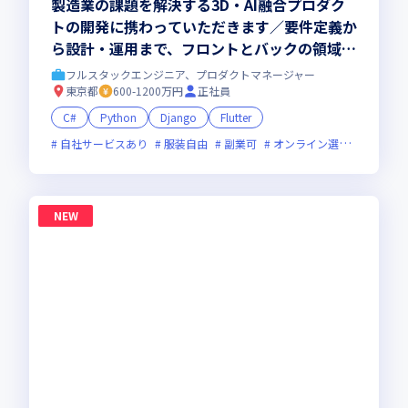
製造業の課題を解決する3D・AI融合プロダク
トの開発に携わっていただきます／要件定義か
ら設計・運用まで、フロントとバックの領域を
越えたフルスタックな開発に挑めます
フルスタックエンジニア、プロダクトマネージャー
東京都
600-1200万円
正社員
C#
Python
Django
Flutter
自社サービスあり
服装自由
副業可
オンライン選考可
フレ
NEW