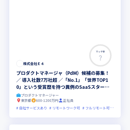
マッチ率
株式会社Ｅ４
プロダクトマネージャ（PdM）候補の募集！
／ 導入社数7万社超 ／「No.1」「世界TOP1
0」という受賞歴を持つ異例のSaaSスタート
アップ
プロダクトマネージャー
東京都
600-1200万円
正社員
自社サービスあり
リモートワーク可
フルリモート可
フレック