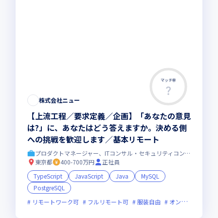
マッチ率
株式会社ニュー
【上流工程／要求定義／企画】「あなたの意見
は?」に、あなたはどう答えますか。決める側
への挑戦を歓迎します／基本リモート
プロダクトマネージャー、ITコンサル・セキュリティコンサル
東京都
400-700万円
正社員
TypeScript
JavaScript
Java
MySQL
PostgreSQL
リモートワーク可
フルリモート可
服装自由
オンライン選考可