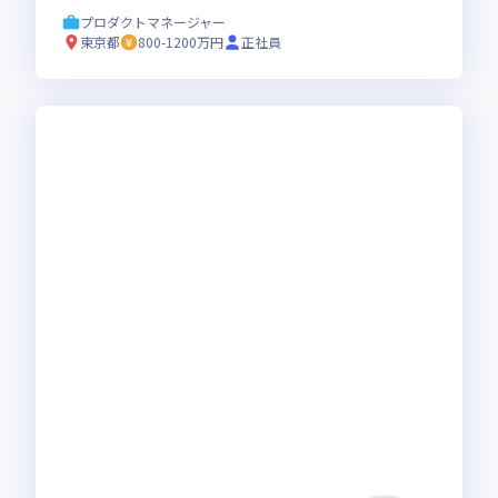
フラを進化させ事業成長を牽引するポジション
プロダクトマネージャー
です
東京都
800-1200万円
正社員