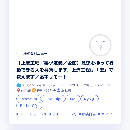
マッチ率
株式会社ニュー
【上流工程／要求定義／企画】意思を持って行
動できる人を募集します。上流工程は「型」で
教えます／基本リモート
プロダクトマネージャー、ITコンサル・セキュリティコンサル
東京都
400-700万円
正社員
TypeScript
JavaScript
Java
MySQL
PostgreSQL
リモートワーク可
フルリモート可
服装自由
オンライン選考可