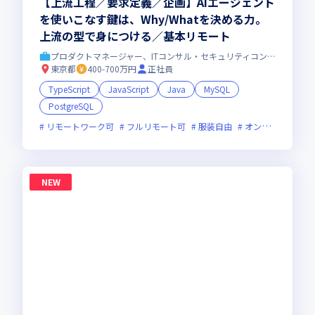
【上流工程／要求定義／企画】AIエージェント
を使いこなす鍵は、Why/Whatを決める力。
上流の型で身につける／基本リモート
プロダクトマネージャー、ITコンサル・セキュリティコンサル
東京都
400-700万円
正社員
TypeScript
JavaScript
Java
MySQL
PostgreSQL
リモートワーク可
フルリモート可
服装自由
オンライン選考可
NEW