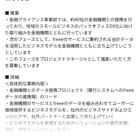
■ 概要

・金融アライアンス事業部では、約40社の金融機関との提携を行
っており、地域のスモールビジネスのバックオフィスDX化に向け
た取り組みを金融機関とともに行っています

・次のフェーズとして、freeeのサービスに集約される会計データ
を活用したビジネスモデルを金融機関とともに立ち上げていこう
としています

・このフェーズをプロジェクトマネージャとして推進いただく方
を募集しています
■ 詳細

＜具体的な業務内容＞

・金融機関とのデータ提携プロジェクト（銀行システムへのfreee
データの連携等）のリード

・金融機関のサービスとfreeeのデータを組み合わせてユーザーに
価値提供するビジネスモデルを、社内のビジネスサイドおよびエ
ンジニアや、社外パートナーと協業して作り上げていく

・ビジネスモデルを実現するためのソリューションの要件定義、
設計、開発ディレクションを行う

・ビジネスサイドと開発サイドの両者の視点を持ち、両者の方針