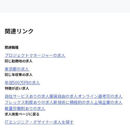
関連リンク
関連職種
プロジェクトマネージャー
の求人
同じ勤務地の求人
東京都
の求人
同じ年収帯の求人
年収
500万円
の求人
特徴が近い求人
自社サービスあり
の求人
服装自由
の求人
オンライン選考可
の求人
フレックス制度あり
の求人
新技術に積極的
の求人
上場企業
の求人
裁量労働制あり
の求人
求人検索ページに戻る
ITエンジニア・デザイナー求人を探す