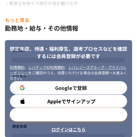
・素直な気持ちで相手の話を聞ける方
もっと見る
勤務地・給与・その他情報
想定年収、待遇・福利厚生、
選考プロセスなどを確認
勤務地
するには会員登録が必要です
利用規約
、
レバテックID利用規約
、
レバレジーズグループ・プライバシ
ーポリシー
をご確認のうえ、同意いただける場合は会員登録へお進みく
アクセス
ださい。
Googleで登録
Appleでサインアップ
勤務時間
メールアドレスで登録
想定年収
ログインはこちら