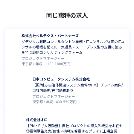
同じ職種の求人
株式会社ベルテクス・パートナーズ
＜デジタル戦略コンサルタント＞業務・ITコンサル／従来のITコ
ンサルの垣根を超えた一気通貫・スコープレス型の支援に強み
を持つ戦略コンサルティングファーム
プロジェクトマネージャー
東京都
年収 :
1100
-
1800
万円
日本コンピュータシステム株式会社
【国/地方自治体関連システム案件のPM】プライム案件/
自社内勤務/在宅勤務あり
プロジェクトマネージャー
東京都
年収 :
400
-
550
万円
株式会社オロ
【PM・PL/大阪勤務】自社プロダクトの導入PJ統括をお任せ
◎福利厚生充実/個性×挑戦を尊重するプライム上場企業