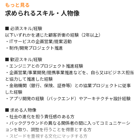
をすり合わせながら、ユーザー価値のあるプロダクト/サービスを
もっと見る
届けるためのプロジェクトを金融機関とともに推進する
求められるスキル・人物像
■ この仕事の面白み、魅力

・ビジネスモデルを設計するだけでなく、ビジネスモデルに必要
■ 必須スキル/経験

な仕組みの要件定義/構築ディレクションまでの一連の流れを担当
以下いずれかを通じた顧客折衝の経験（2年以上）

できることが大きな特長です

・ITサービスの企画営業/提案活動

・また、サービスリリース後も金融機関と共にビジネスを伸ばし
・制作/開発プロジェクト推進
ていくための取組を行うため、自分の関わったビジネスモデルの
■ 歓迎スキル/経験

実社会へのインパクトを体感できます
・エンジニアとのプロジェクト推進経験

・企画営業/事業開発/提携事業推進などを、自ら又はビジネス担当
と協力して推進した経験

・金融機関（銀行、保険、証券等）との協業プロジェクトに従事
した経験

・アプリ開発の経験（バックエンド）やアーキテクチャ設計経験
■ 求める人物像

・社会の進化を担う責任感のある方

・バックグラウンドの異なる関係者の間に入ってコミュニケーシ
ョンを取り、調整を行うことを得意とする方

・スピードを重視する文化にマッチする方
