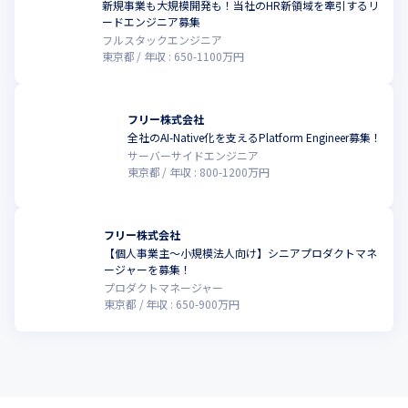
新規事業も大規模開発も！当社のHR新領域を牽引するリ
ードエンジニア募集
フルスタックエンジニア
東京都
年収 :
650
-
1100
万円
フリー株式会社
全社のAI-Native化を支えるPlatform Engineer募集！
サーバーサイドエンジニア
東京都
年収 :
800
-
1200
万円
フリー株式会社
【個人事業主〜小規模法人向け】シニアプロダクトマネ
ージャーを募集！
プロダクトマネージャー
東京都
年収 :
650
-
900
万円