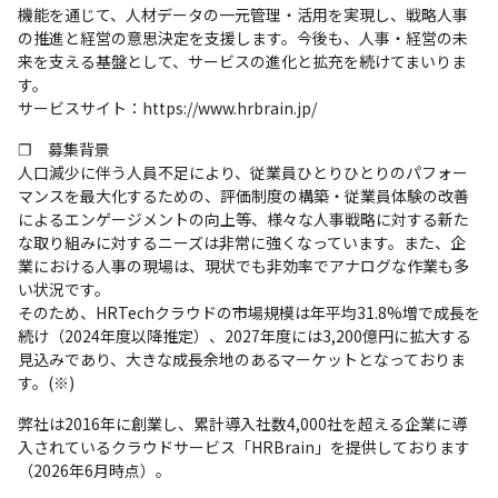
機能を通じて、人材データの一元管理・活用を実現し、戦略人事
の推進と経営の意思決定を支援します。今後も、人事・経営の未
来を支える基盤として、サービスの進化と拡充を続けてまいりま
す。

サービスサイト：https://www.hrbrain.jp/
❐　募集背景

人口減少に伴う人員不足により、従業員ひとりひとりのパフォー
マンスを最大化するための、評価制度の構築・従業員体験の改善
によるエンゲージメントの向上等、様々な人事戦略に対する新た
な取り組みに対するニーズは非常に強くなっています。また、企
業における人事の現場は、現状でも非効率でアナログな作業も多
い状況です。

そのため、HRTechクラウドの市場規模は年平均31.8%増で成長を
続け（2024年度以降推定）、2027年度には3,200億円に拡大する
見込みであり、大きな成長余地のあるマーケットとなっておりま
す。(※)
弊社は2016年に創業し、累計導入社数4,000社を超える企業に導
入されているクラウドサービス「HRBrain」を提供しております
（2026年6月時点）。