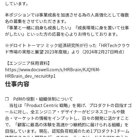
しています。
本ポジションでは事業成長を加速させる為の人員強化として複数
名の募集をさせていただきます。

『事業と一緒に自身も成長したい』『成長環境に身を置いて仕事
がしたい』といった方の応募を心よりお待ちしております。
※デロイト トーマツ ミック経済研究所が行った「HRTechクラウ
ド市場の実態と展望 2023年度版」より（2024年2月27日時点）
【エンジニア採用資料】

https://www.docswell.com/s/HRBrain/KJQY6M-
HRBrain_dev_recruit#p1
仕事内容
❐　PdMの役割・組織体制について

　当社は「Product Centric 戦略」を掲げ、プロダクトの目指すゴ
ールに対し、全エンジニア・デザイナーがビジネスゴールや競
合・マーケットの情報をインプットし、日々の開発に活かすこと
で、「顧客に最高の体験を高速かつ継続的に届けられる組織」を
目指しています。現在、認知負荷軽減のため1プロダクト1チーム