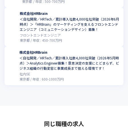
東京都
年収 :
500
-
700
万円
株式会社HRBrain
＜自社開発／HRTech／累計導入社数4,000社社突破（2026年6月
時点）＞「HRBrain」のマーケティングを支えるフロントエンド
エンジニア（コミュニケーションデザイン）募集！
フロントエンドエンジニア
東京都
年収 :
450
-
700
万円
株式会社HRBrain
＜自社開発／HRTech／累計導入社数4,000社突破（2026年5月時
点）＞Analytics Engineer募集！意思決定の支援にとどまらず、ビ
ジネス組織の行動変容と事業成長まで狙える環境です！
社内SE
東京都
年収 :
600
-
1000
万円
同じ職種の求人