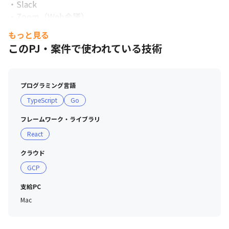
・Slack

・Zoom（Web会議）

・GitHub

もっと見る
・Docker（仮想化技術）など

このPJ・案件で使われている技術
SaaS企業として社内ではモダンなサービスに積極的に投
資。

必要があれば柔軟に見直しを行っています。
プログラミング言語
TypeScript
Go
フレームワーク・ライブラリ
React
クラウド
GCP
支給PC
Mac