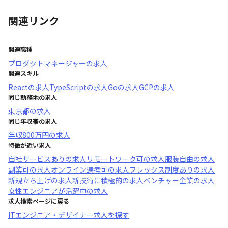
関連リンク
関連職種
プロダクトマネージャー
の求人
関連スキル
React
の求人
TypeScript
の求人
Go
の求人
GCP
の求人
同じ勤務地の求人
東京都
の求人
同じ年収帯の求人
年収
800万円
の求人
特徴が近い求人
自社サービスあり
の求人
リモートワーク可
の求人
服装自由
の求人
副業可
の求人
オンライン選考可
の求人
フレックス制度あり
の求人
新規立ち上げ
の求人
新技術に積極的
の求人
ベンチャー企業
の求人
女性エンジニアが活躍中
の求人
求人検索ページに戻る
ITエンジニア・デザイナー求人を探す