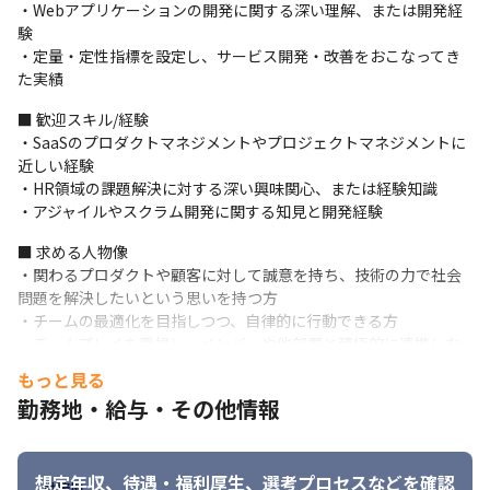
※業務内容変更範囲：当社開発業務全般
・Webアプリケーションの開発に関する深い理解、または開発経
験

❐　開発体制について

・定量・定性指標を設定し、サービス開発・改善をおこなってき
　スクラムのフレームワークを採用し、アジャイル開発を行って
た実績
います。マイクロサービスごとに各チーム3-8人のチーム構成で開
発を進めています。チーム毎に1-2週間の単位で「プランニング→
■ 歓迎スキル/経験

開発→レビュー→振り返り」のサイクルを回し、細かい粒度で動
・SaaSのプロダクトマネジメントやプロジェクトマネジメントに
くものを開発しています。

近しい経験

　また、ビジネスサイドと密に連携し、顧客価値の最大化に取り
・HR領域の課題解決に対する深い興味関心、または経験知識

組んでいます。直近では、エンジニア主体の理想の組織を構築す
・アジャイルやスクラム開発に関する知見と開発経験
るために、テックリード＆PdMを中心とした組織課題解決プロジ
■ 求める人物像

ェクトを立ち上げ、3ヶ月スパンでテーマを選定し、OODAループ
・関わるプロダクトや顧客に対して誠意を持ち、技術の力で社会
を回しながら組織課題の解決を推進しております。
問題を解決したいという思いを持つ方

❐　出社頻度

・チームの最適化を目指しつつ、自律的に行動できる方

週3出社・週2リモート

・チームプレイを重視し、メンバーや他部署と積極的に連携しな
（月金は固定出社日・火水木はいずれか1日）
がらプロダクトを推進できる方
もっと見る
勤務地・給与・その他情報
想定年収、待遇・福利厚生、
選考プロセスなどを確認
勤務地