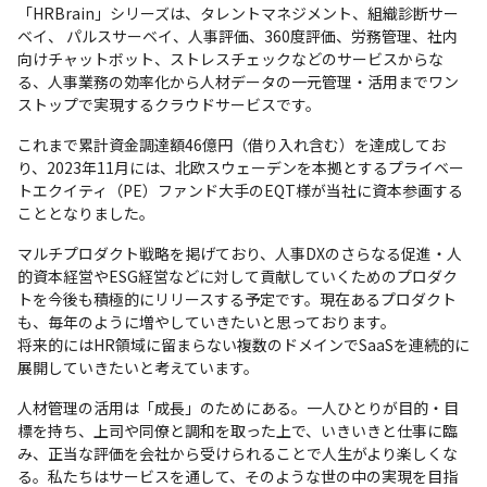
「HRBrain」シリーズは、タレントマネジメント、組織診断サー
ベイ、 パルスサーベイ、人事評価、360度評価、労務管理、社内
向けチャットボット、ストレスチェックなどのサービスからな
る、人事業務の効率化から人材データの一元管理・活用までワン
ストップで実現するクラウドサービスです。
これまで累計資金調達額46億円（借り入れ含む）を達成してお
り、2023年11月には、北欧スウェーデンを本拠とするプライベー
トエクイティ（PE）ファンド大手のEQT様が当社に資本参画する
こととなりました。
マルチプロダクト戦略を掲げており、人事DXのさらなる促進・人
的資本経営やESG経営などに対して貢献していくためのプロダク
トを今後も積極的にリリースする予定です。現在あるプロダクト
も、毎年のように増やしていきたいと思っております。

将来的にはHR領域に留まらない複数のドメインでSaaSを連続的に
展開していきたいと考えています。
人材管理の活用は「成長」のためにある。一人ひとりが目的・目
標を持ち、上司や同僚と調和を取った上で、いきいきと仕事に臨
み、正当な評価を会社から受けられることで人生がより楽しくな
る。私たちはサービスを通して、そのような世の中の実現を目指