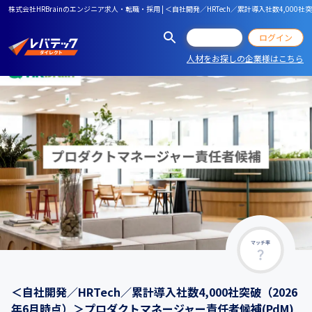
株式会社HRBrainのエンジニア求人・転職・採用 | ＜自社開発／HRTech／累計導入社数4,00
会員登録
ログイン
人材をお探しの企業様はこちら
マッチ率
＜自社開発／HRTech／累計導入社数4,000社突破（2026
年6月時点）＞プロダクトマネージャー責任者候補(PdM)