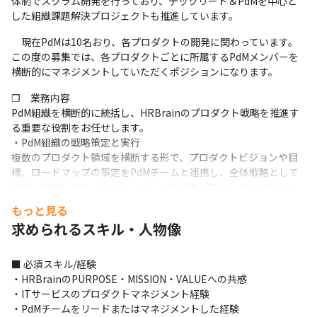
体制でスクラム開発を行っており、テックリード＆PdMを中心と
した組織課題解決プロジェクトも推進しています。
　現在PdMは10名おり、各プロダクトの開発に関わっています。
この度の募集では、各プロダクトごとに所属するPdMメンバーを
横断的にマネジメントしていただくポジションになります。
❐　業務内容

PdM組織を横断的に統括し、HRBrainのプロダクト戦略を推進す
る重要な役割をお任せします。

・PdM組織の戦略策定と実行

複数のプロダクト領域を横断する形で、プロダクトビジョンや目
標、ロードマップの策定をPdMチームと連携し、全体戦略として
統合・推進します。さらに、チーム全体のパフォーマンス向上に
貢献します。

もっと見る
・組織課題解決と開発体制の最適化

求められるスキル・人物像
各プロダクトのテックリードと共にアジャイル開発（スクラム）
のフレームワークが最大限に機能するよう組織とプロセスの改善
に取り組みます。

■ 必須スキル/経験

・ビジネスサイドとの密な連携

・HRBrainのPURPOSE・MISSION・VALUEへの共感

顧客価値の最大化のため、ビジネスサイドとの連携を強化し、プ
・ITサービスのプロダクトマネジメント経験

ロダクト開発を行っていただきます。

・PdMチームをリードまたはマネジメントした経験
