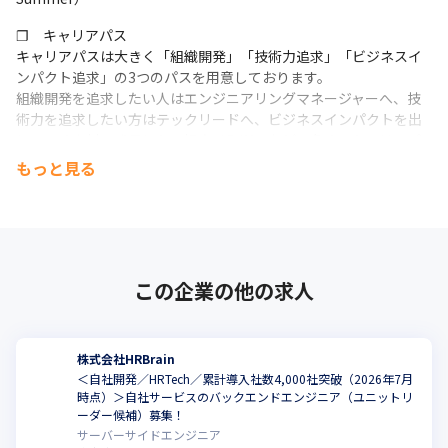
❐　キャリアパス

キャリアパスは大きく「組織開発」「技術力追求」「ビジネスイ
ンパクト追求」の3つのパスを用意しております。

組織開発を追求したい人はエンジニアリングマネージャーへ、技
術力を追求したい方はテックリードへ、ビジネスインパクトを出
していく人材へ成長したい場合はPdMへなど、多くのキャリアパ
スを選択できるチャンスがあります。
もっと見る
この企業の他の求人
株式会社HRBrain
＜自社開発／HRTech／累計導入社数4,000社突破（2026年7月
時点）＞自社サービスのバックエンドエンジニア（ユニットリ
ーダー候補）募集！
サーバーサイドエンジニア