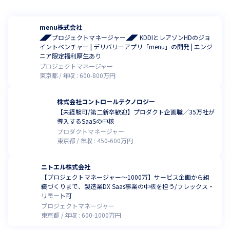
menu株式会社
◢◤プロジェクトマネージャー◢◤ KDDIとレアゾンHDのジョ
イントベンチャー | デリバリーアプリ「menu」の開発 | エンジ
ニア限定福利厚生あり
プロジェクトマネージャー
東京都
年収 :
600
-
800
万円
株式会社コントロールテクノロジー
【未経験可/第二新卒歓迎】プロダクト企画職／35万社が
導入するSaaSの中核
プロダクトマネージャー
東京都
年収 :
450
-
600
万円
ニトエル株式会社
【プロジェクトマネージャー〜1000万】サービス企画から組
織づくりまで、製造業DX Saas事業の中核を担う/フレックス・
リモート可
プロジェクトマネージャー
東京都
年収 :
600
-
1000
万円