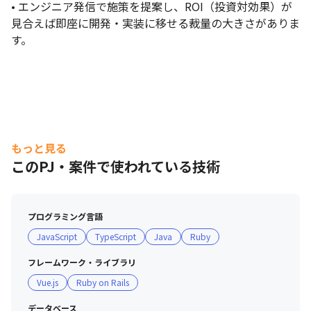
能拡充および新規サービスの立ち上げを進めています。

• エンジニア発信で施策を提案し、ROI（投資対効果）が
これら事業の成長スピードをさらに加速させるためには、システ
見合えば即座に開発・実装に移せる裁量の大きさがありま
ム開発の知見を持ちながらビジネス視点でプロダクトの方向性を
す。
決定・推進できる人材が不可欠です。

エンジニアリングとプロダクトマネジメントの境界を越えて活躍
できるエンジニア出身プロダクトマネージャーを迎え、組織体制
を強化したいと考えています。
もっと見る
このPJ・案件で使われている技術
プログラミング言語
JavaScript
TypeScript
Java
Ruby
フレームワーク・ライブラリ
Vue.js
Ruby on Rails
データベース