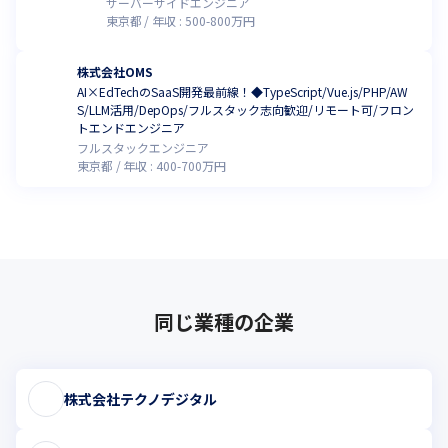
サーバーサイドエンジニア
東京都
年収 :
500
-
800
万円
株式会社OMS
AI×EdTechのSaaS開発最前線！◆TypeScript/Vue.js/PHP/AW
S/LLM活用/DepOps/フルスタック志向歓迎/リモート可/フロン
トエンドエンジニア
フルスタックエンジニア
東京都
年収 :
400
-
700
万円
同じ業種の企業
株式会社テクノデジタル