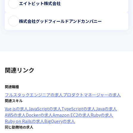
エイトビット株式会社
株式会社グッドフィールドアンドカンパニー
関連リンク
関連職種
フルスタックエンジニア
の求人
プロダクトマネージャー
の求人
関連スキル
Vue.js
の求人
JavaScript
の求人
TypeScript
の求人
Java
の求人
AWS
の求人
Docker
の求人
Amazon EC2
の求人
Ruby
の求人
Ruby on Rails
の求人
BigQuery
の求人
同じ勤務地の求人