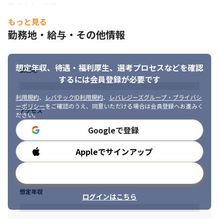
∟企画/要件定義：ユーザーヒアリングやデータ分析に基づく機能
■ 求める人物像

改善案の立案、仕様策定

・コミュニケーションスキルに長けた方（エンジニア、事業グル
もっと見る
∟ステークホルダー調整：営業、マーケティング、デザイナーな
ープ、経営層など多様なステークホルダーと円滑に連携し、合意
勤務地・給与・その他情報
どを巻き込んだ合意形成と推進
形成を図りながらプロジェクトを推進できるスキル）

・「何を作るか」を重視できる方（技術はあくまで課題解決の手
・Webアプリケーション開発業務

段と捉えられる方）

∟設計/実装：Ruby on Rails、Vue.jsなどを用いたサーバーサイ
想定年収、待遇・福利厚生、
選考プロセスなどを確認
・圧倒的な当事者意識を持っている方（誰かが決めてくれるのを
勤務地
ド/フロントエンド開発

待つのではなく、自ら課題を発見し、周囲を巻き込んで解決まで
するには会員登録が必要です
∟品質担保：コードレビュー、テスト設計、技術的負債の解消

推進できる方）

∟開発ディレクション：開発チームの進捗管理、技術選定のリー
・事業貢献への意欲が高い方（エンジニアリングのバックグラウ
利用規約
、
レバテックID利用規約
、
レバレジーズグループ・プライバシ
ド
ーポリシー
をご確認のうえ、同意いただける場合は会員登録へお進みく
ンドを活かしつつ、ビジネスの成果｟売上、利益、ユーザー価
アクセス
ださい。
値｠にこだわり抜ける方）
・AI/新技術の活用推進

Googleで登録
∟生成AIなどを活用した業務効率化や新機能の提案、実装
• 活用中のAI技術・ツール

Appleでサインアップ
勤務時間
　Azure OpenAI Service / ChatGPT / Claude / Claude Code / 
Cline / Cursor / Devin / Dify / Gemini / GitHub Copilot / MCP / v0 
メールアドレスで登録
/ Vertex AI
想定年収
ログインはこちら
＜業務の進め方イメージ＞

起案された案件を進めるのではなく、事業責任者とともに「今、