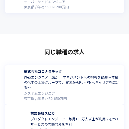
サーバーサイドエンジニア
東京都
年収 :
500
-
1200
万円
同じ職種の求人
株式会社ココナラテック
Webエンジニア（SE）｜マネジメントへの挑戦を歓迎〜体制
強化中の上場グループで、実装からPL・PMへキャリアを広げ
る〜
システムエンジニア
東京都
年収 :
450
-
650
万円
株式会社スピカ
プロダクトエンジニア｜毎月100万人以上が利用するto C
サービスの内製開発を牽引