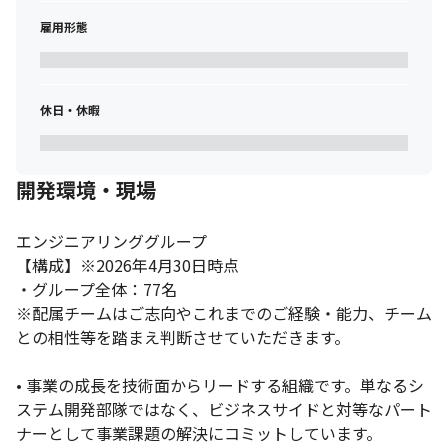
事業を伸ばすために何が必要か」を議論し、エンジニアリングの
知見を活かして最適なソリューション（機能開発、あるいは業務
雇用形態
フロー改善など）を導き出します。
（変更の範囲）会社が定める範囲であり
休日・休暇
■ この仕事の面白み、魅力

・“作る”と“決める”の両方に携われます（プロダクトマネージャ
ーとしての上流工程と、エンジニアとしての実装工程の両方に携
われるので自身の企画した機能を自身の手で形にし、ユーザーに
開発環境・現場
届けるスピード感と手触り感を味わえます）

・事業経営に近い距離感（事業責任者、CTO、EMなどと意見交換
エンジニアリンググループ 

ながら動くので経営視点や事業戦略をダイレクトに吸収できま
【構成】※2026年4月30日時点

す。年間利益数十億を作るといった高い視座でのビジネススキル
が身につきます）

・グループ全体：77名

・働きやすい環境と柔軟な制度（健康経営優良法人｟ホワイト
※配属チームはご志向やこれまでのご経験・能力、チーム
500｠認定企業としてリモートワーク｟チーム方針による｠、書籍
との相性等を踏まえ判断させていただきます。

購入補助などパフォーマンスを最大化するための環境が整ってい
ます）
• 事業の成長を技術面からリードする組織です。単なるシ
＜募集背景＞

ステム開発部隊ではなく、ビジネスサイドと対等なパート
医療業界のDX需要は急拡大しており、当社でも既存サービスの機
ナーとして事業課題の解決にコミットしています。
