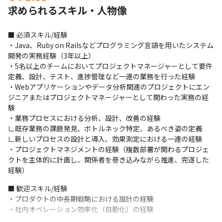
求められるスキル・人物像
＜開発サービスの例＞

・『m3.com CAREER』https://career.m3.com/：医師のための
総合転職支援サイト

■ 必須スキル/経験

・『M3 Career プライム』
・Java、Ruby on Railsなどプログラミング言語を用いたシステム
https://enzine.m3career.com/lp/prime/entry/：医師確保に向け
開発の実務経験（3年以上）

た、新たな採用プラットフォーム

・5名以上のチームにおいてプロジェクトマネージャーとして要件
・『M3 Career プライム for薬局』
定義、設計、テスト、進捗管理など一連の業務を行った経験

https://enzine.m3career.com/lp/prime/entry/：医師確保に向け
・Webアプリケーションやデータ分析関連のプロジェクトにエン
た、新たな採用プラットフォーム

ジニアまたはプロジェクトマネージャーとして関わった実務の経
・『薬キャリ』https://pcareer.m3.com：薬剤師のための総合転
験

職支援サイト

・業務プロセスにおける分析、設計、改善の経験

・『薬キャリ1st』https://pcareer.m3.com/1st/2024：薬学生の
∟既存業務の課題発見、ボトルネック特定、あるべき姿の定義

ための就職支援サイト

∟新しいプロセスの設計と導入、効果測定における一連の経験

・『産業医エクスプレス』
・プロジェクトマネジメントの経験（複数部署が関わるプロジェ
https://sangyoui.m3career.com/service/：最短30分で決まるス
クトを主体的に計画し、関係者を巻き込みながら推進、完遂した
ポット産業医面談サービス
経験）
＜業務内容＞

■ 歓迎スキル/経験

・プロダクトマネジメント業務

・プロダクトの中長期戦略における設計の経験

∟事業責任者との連携：事業課題の抽出、解決策の策定、ロード
・社内オペレーション効率化（自動化）の経験
マップの設計
