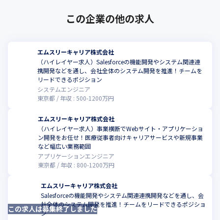
この企業の他の求人
エムスリーキャリア株式会社
（ハイレイヤー求人）Salesforceの機能開発やシステム関連連
携開発などを通し、会社全体のシステム開発を推進！チームを
こ
リードできるポジション
システムエンジニア
東京都
年収 :
500
-
1200
万円
エムスリーキャリア株式会社
（ハイレイヤー求人）事業横断でWebサイト・アプリケーショ
ン開発をお任せ！医療従事者向けキャリアサービスや新規事業
など幅広い業務範囲
アプリケーションエンジニア
東京都
年収 :
800
-
1200
万円
エムスリーキャリア株式会社
Salesforceの機能開発やシステム関連連携開発などを通し、会
社全体のシステム開発を推進！チームをリードできるポジショ
この求人は募集終了しました
ン