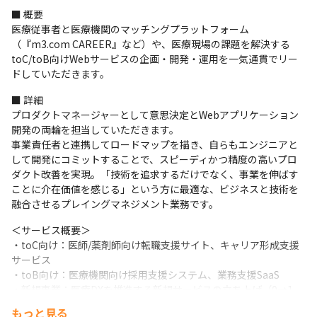
■ 概要

医療従事者と医療機関のマッチングプラットフォーム
（『m3.com CAREER』など）や、医療現場の課題を解決する
toC/toB向けWebサービスの企画・開発・運用を一気通貫でリー
ドしていただきます。
■ 詳細

プロダクトマネージャーとして意思決定とWebアプリケーション
開発の両輪を担当していただきます。

事業責任者と連携してロードマップを描き、自らもエンジニアと
して開発にコミットすることで、スピーディかつ精度の高いプロ
ダクト改善を実現。「技術を追求するだけでなく、事業を伸ばす
ことに介在価値を感じる」という方に最適な、ビジネスと技術を
融合させるプレイングマネジメント業務です。
＜サービス概要＞

・toC向け：医師/薬剤師向け転職支援サイト、キャリア形成支援
サービス

・toB向け：医療機関向け採用支援システム、業務支援SaaS

・新規事業：医療DXを推進する新規サービスの立ち上げ（0→1、
1→10フェーズ）
もっと見る