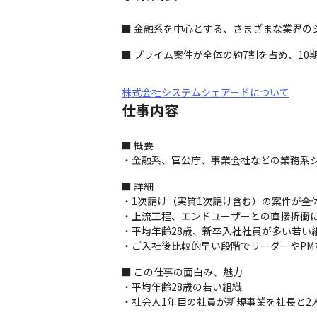
■ 金融系を中心とする、さまざまな業界の
■ プライム案件が全体の約7割を占め、10
株式会社システムシェアードについて
仕事内容
■ 概要

・金融系、官公庁、事業会社などの業務系シ
■ 詳細

・1次請け（実質1次請け含む）の案件が全体
・上流工程、エンドユーザーとの直接折衝に
・平均年齢28歳、新卒入社社員が多い若い
・ご入社後比較的早い段階でリーダーやP
■ この仕事の面白み、魅力

・平均年齢28歳の若い組織

・社会人1年目の社員が新規事業を社長と2