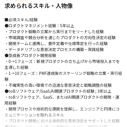
・経営層への戦略提案と意思決定のサポート

求められるスキル・人物像
●ハンズオンでのプロダクト開発リード

・重要プロダクトにおける要件定義・仕様策定の直接的な推進

・エンジニアリングチームとの密接な連携による開発品質の向上

■必須スキル/経験

・データドリブンな意思決定プロセスの実践と組織への浸透

●ロダクトマネジメント経験：5年以上

●チームマネジメントと組織開発

・プロダクト戦略の立案から実行までをリードした経験

・10名規模のPdM/PjMチームのマネジメントと育成

・市場調査や競合分析を通じたプロダクトの方向性決定の経験

・メンバーの自律性を高める仕組みづくりと環境整備

・開発チームと連携し、要件定義や仕様策定を行った経験

・多国籍・多様なバックグラウンドを持つメンバーの統率

・データドリブンな意思決定プロセスの構築・実践経験

●クロスファンクショナルな連携推進

●急成長プロダクト開発経験

・営業・カスタマーサクセス・エンジニアリングとの協働体制構
・0→1フェーズ：新規プロダクトの立ち上げから市場投入までを
築

主導した経験

・顧客との直接対話を通じた深い課題理解とプロダクトへの反映

・1→10フェーズ：PMF達成後のスケーリング戦略の立案・実行経
・グローバル展開を見据えたバイリンガルコミュニケーション
験

・不確実性の高い環境での迅速な意思決定と戦略調整の経験

▍業務内容

●toBソフトウェア/SaaS/AI関連プロダクトの経験 ; 3年以上

このポジションでは、以下の業務に取り組んでいただきます。
・toBソフトウェア、SaaS、またはAI関連プロダクトの開発・運
用経験

●プロダクト戦略

・開発プロセスや技術的な課題を理解し、エンジニアと円滑にコ
・会社全体のビジョンや事業戦略に基づいたプロダクト戦略の策
ミュニケーションを取れるスキル

定

・プロダクト開発における技術的な意思決定をサポートした経験

・市場調査や競合分析を通じたプロダクトの方向性の決定

●顧客インタビューを通じた業務のシステム・機能化経験
