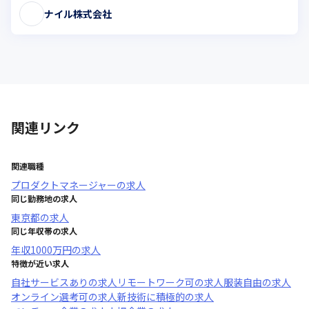
ナイル株式会社
関連リンク
関連職種
プロダクトマネージャー
の求人
同じ勤務地の求人
東京都
の求人
同じ年収帯の求人
年収
1000万円
の求人
特徴が近い求人
自社サービスあり
の求人
リモートワーク可
の求人
服装自由
の求人
オンライン選考可
の求人
新技術に積極的
の求人