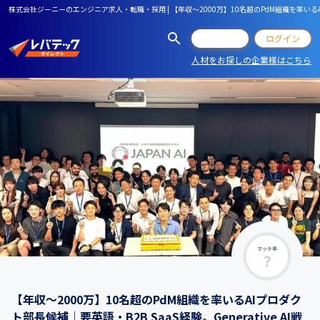
株式会社ジーニーのエンジニア求人・転職・採用 | 【年収〜2000万】10名超のPdM組織を率いるAIプ
会員登録
ログイン
人材をお探しの企業様はこちら
マッチ率
【年収〜2000万】10名超のPdM組織を率いるAIプロダク
ト部長候補｜要英語・B2B SaaS経験。Generative AI戦