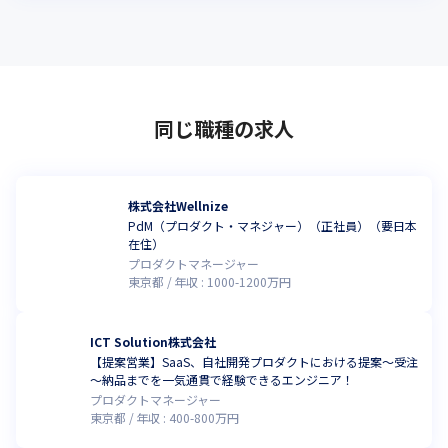
同じ職種の求人
株式会社Wellnize
PdM（プロダクト・マネジャー）（正社員）（要日本
在住）
プロダクトマネージャー
東京都
年収 :
1000
-
1200
万円
ICT Solution株式会社
【提案営業】SaaS、自社開発プロダクトにおける提案～受注
～納品までを一気通貫で経験できるエンジニア！
プロダクトマネージャー
東京都
年収 :
400
-
800
万円