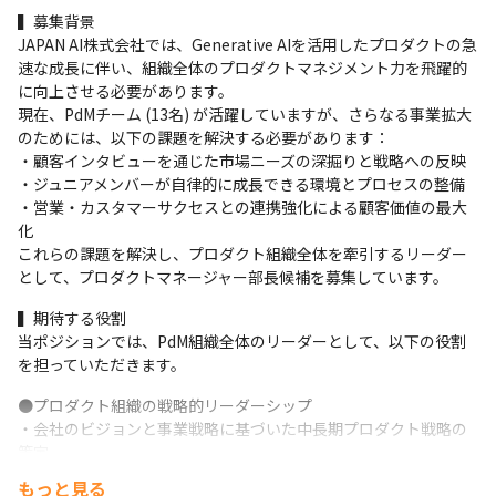
▍募集背景

JAPAN AI株式会社では、Generative AIを活用したプロダクトの急
速な成長に伴い、組織全体のプロダクトマネジメント力を飛躍的
に向上させる必要があります。

現在、PdMチーム (13名) が活躍していますが、さらなる事業拡大
のためには、以下の課題を解決する必要があります：

・顧客インタビューを通じた市場ニーズの深掘りと戦略への反映

・ジュニアメンバーが自律的に成長できる環境とプロセスの整備

・営業・カスタマーサクセスとの連携強化による顧客価値の最大
化

これらの課題を解決し、プロダクト組織全体を牽引するリーダー
として、プロダクトマネージャー部長候補を募集しています。
▍期待する役割

当ポジションでは、PdM組織全体のリーダーとして、以下の役割
を担っていただきます。
●プロダクト組織の戦略的リーダーシップ

・会社のビジョンと事業戦略に基づいた中長期プロダクト戦略の
策定

・複数プロダクトラインを横断した優先順位付けとリソース配分

もっと見る