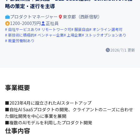
略の策定・遂行を主導
プロダクトマネージャー
東京都（西新宿駅）
1200-2000万円
正社員
自社サービスあり
リモートワーク可
服装自由
オンライン選考可
新技術に積極的
ベンチャー企業
上場企業
ストックオプションあり
裁量労働制あり
2026/7/1
更新
事業概要
■2023年4月に設立されたAIスタートアップ

■自社AI SaaSプロダクトの開発、クライアントのニーズに合わせ
た個社開発を中心に事業を展開

■複数のAIモデルを利用したプロダクト開発
仕事内容