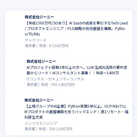
株式会社ジーニー
【年収1500万可/SOあり】AI SaaSの成長を牽引するTech Lead
/ プロダクトエンジニア｜PLG戦略の技術基盤を構築。Pytho
n/TS/K8s
テックリード
東京都
年収 :
9
-
1500
万円
株式会社ジーニー
AIプロジェクト経験3年以上の方へ。LLM/生成AI活用の要件定
こ
義からリード！AIコンサルタント募集！｜年収〜1400万
ITコンサル・セキュリティコンサル
東京都
年収 :
700
-
1400
万円
株式会社ジーニー
【上場グループのAI企業】Python実務5年以上。GCP/K8sでLL
Mプロダクトの基盤構築を担うバックエンド！週2リモート・福
こ
利厚生充実
インフラエンジニア
東京都
年収 :
700
-
1300
万円