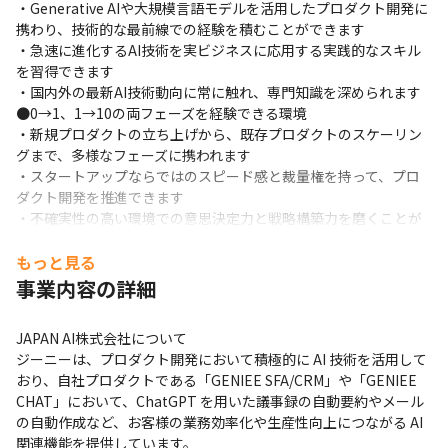
・Generative AIや大規模言語モデルを活用したプロダクト開発に
・語学学習 / 資格取得支援

携わり、技術的な最前線での経験を積むことができます

　日本語や英語の学習プログラムや資格の取得を会社費用
・急速に進化するAI技術を実ビジネスに応用する実践的なスキル
で利用可能

を習得できます

・リフレッシュ手当

・国内外の最新AI技術動向に常に触れ、専門知識を深められます

　ご自身のリフレッシュのために使用するサービスの費用
●0→1、1→10の両フェーズを経験できる環境

を負担 (月5000円まで)

・新規プロダクトの立ち上げから、既存プロダクトのスケーリン
グまで、多様なフェーズに携われます

　e.g. ジム, ヨガ, 整体、水族館、映画, テーマパークのチ
・スタートアップならではのスピード感と裁量権を持って、プロ
ケットなど各種適用可能

ダクト開発を推進できます

・家賃手当

・不確実性の高い環境での意思決定力と戦略構築力を磨くことが
　該当エリアにお住いの方に家賃手当を支給 (月3万円ま
できます

で)
●多様なバックグラウンドを持つチームとの協働

もっと見る
・グローバルな人材が集まる多国籍チームで、多様な視点を活か
事業内容の詳細
しながらプロジェクトを推進する経験を得られます

・日英バイリンガル環境で、グローバルな視点でのプロダクト開
JAPAN AI株式会社について

発スキルを磨けます

ジーニーは、プロダクト開発において積極的に AI 技術を活用して
・インクルーシブな環境で、多様性を尊重する組織文化を体験で
おり、自社プロダクトである「GENIEE SFA/CRM」や「GENIEE 
きます

CHAT」において、ChatGPT を用いた議事録の自動要約やメール
●キャリアの次のステップへ進む機会

の自動作成など、お客様の業務効率化や生産性向上につながる AI 
・プロダクト組織のトップとして、戦略立案から実行までの一連
関連機能を提供しています。