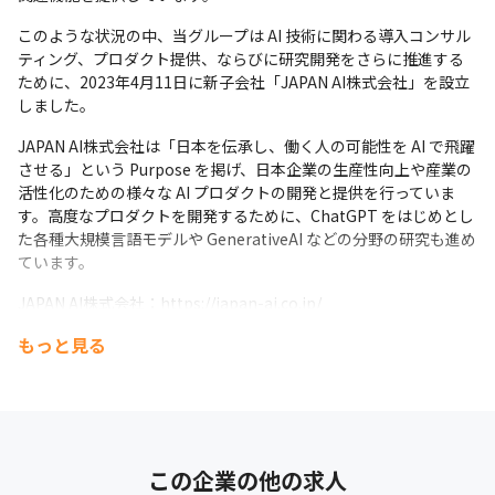
のプロセスを主導し、リーダーシップスキルを磨くことができま
す

このような状況の中、当グループは AI 技術に関わる導入コンサル
・急成長する企業で、組織の成長と共に自身のキャリアも拡大で
ティング、プロダクト提供、ならびに研究開発をさらに推進する
きます
ために、2023年4月11日に新子会社「JAPAN AI株式会社」を設立
しました。
JAPAN AI株式会社は「日本を伝承し、働く人の可能性を AI で飛躍
させる」という Purpose を掲げ、日本企業の生産性向上や産業の
活性化のための様々な AI プロダクトの開発と提供を行っていま
す。高度なプロダクトを開発するために、ChatGPT をはじめとし
た各種大規模言語モデルや GenerativeAI などの分野の研究も進め
ています。
JAPAN AI株式会社：https://japan-ai.co.jp/
もっと見る
この企業の他の求人