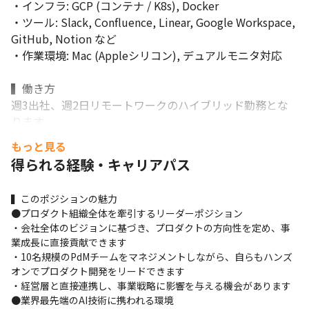
・インフラ: GCP (コンテナ / K8s), Docker

・ツール: Slack, Confluence, Linear, Google Workspace, 
GitHub, Notion など

・作業環境: Mac (Appleシリコン), デュアルモニタ対応

▍働き方

週3出社、週2日リモートワークのハイブリッド勤務とな
ります。

もっと見る
▍学習と開発の支援

得られる経験・キャリアパス
・AIツール利用サポート

　JAPAN AI SaaS サービス, Cursor, ChatGPT, Claudeなど
▍このポジションの魅力

AIツール全般を会社負担で利用可能

●プロダクト組織全体を牽引するリーダーポジション

・開発ツール支援

・会社全体のビジョンに基づき、プロダクトの方向性を定め、事
　利用したい開発ツールが有償である場合、その費用を負
業成長に直接貢献できます

担 (年3万円まで)

・10名規模のPdMチームをマネジメントしながら、自らもハンズ
・書籍購入補助

オンでプロダクト開発をリードできます

　技術書など学習のために利用する書籍を会社費用で購入
・経営層と直接連携し、事業戦略に影響を与える機会があります

●業界最先端のAI技術に携われる環境

可能 (半期3万円まで)
