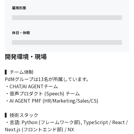
ためのシステム提案を行った経験

雇用形態
・開発チームや顧客との間で要件定義や仕様調整を行い、プロジ
ェクトを円滑に進めた経験

・社内外のステークホルダーを巻き込み、プロジェクトを推進す
る能力

休日・休暇
●AI/SaaS関連の専門知識・経験

・SaaSプロダクトまたは大規模システムのプロダクト開発経験

・クラウドプラットフォーム (AWS、Azure、GCPなど) に関する
資格や同等の知識

開発環境・現場
・GPT, LaMDA, BERT などの自然言語処理技術に対する理解

・Generative AI や Transformer モデルに関する豊富な知識と実
▍チーム体制

践経験
PdMグループは13名が所属しています。

・CHAT/AI AGENTチーム

・音声プロダクト (Speech) チーム

・AI AGENT PMF (HR/Marketing/Sales/CS)

▍技術スタック

・言語: Python (フレームワーク部), TypeScript / React / 
Next.js (フロントエンド部) / NX
