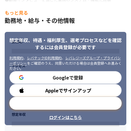
・プロダクトロードマップの作成および優先順位の設定

・顧客の業務フローや課題を基にプロダクトの要件を定義した経
・KPIの設定と追跡、データに基づく意思決定の推進

験

もっと見る
●ハンズオンでのプロダクト開発

・顧客ニーズを具体的なシステム仕様や機能に落とし込み、開発
勤務地・給与・その他情報
・開発チームと連携し、プロダクトの要件定義や仕様策定を直接
チームと連携して実現した経験

リード

・顧客との継続的なコミュニケーションを通じて、プロダクトの
・ユーザーインタビューやデータ分析を通じたプロダクト改善の
改善や新機能の提案を行った実績

推進

想定年収、待遇・福利厚生、
選考プロセスなどを確認
勤務地
●チームマネジメント経験：10名以上

・プロダクトのリリース計画の策定および実行

するには会員登録が必要です
・10名以上のチームマネジメント経験

・最新のAI技術動向の把握と自社プロダクトへの応用検討

　メンバーの育成や評価を行った経験

●チームマネジメント

利用規約
、
レバテックID利用規約
、
レバレジーズグループ・プライバシ
　チーム全体のパフォーマンス向上を目的とした組織改善や、働
・10名規模のプロダクトマネージャーチームの育成・評価

ーポリシー
をご確認のうえ、同意いただける場合は会員登録へお進みく
アクセス
きやすい環境の構築に取り組んだ経験

ださい。
●チーム全体のパフォーマンス向上を目的とした組織改善

・バイリンガル（日本語・英語）

・メンバーが自律的に成長できる環境の構築およびモチベーショ
Googleで登録
　日本語（Fluent）：プロダクト開発や顧客折衝において齟齬な
ン管理

く議論を行えるレベル

・多国籍チームにおけるバイリンガルコミュニケーションの推進

Appleでサインアップ
勤務時間
　英語（Business level）：多国籍チームとのコミュニケーション
●ステークホルダーとの連携

や海外の最新技術情報の収集に活用できるレベル
・営業やカスタマーサクセスチームとの連携を通じた顧客ニーズ
メールアドレスで登録
の把握とプロダクト改善

■歓迎スキル/経験

・顧客との直接的なコミュニケーションを通じたフィードバック
想定年収
●プロジェクトマネジメント経験 (進捗管理、リスク管理、ステー
ログインはこちら
の収集

クホルダー調整を含む)

・経営層や他部門との連携を通じたプロダクト戦略の共有と調整

・業務課題のヒアリング、業務プロセスの可視化を行い、改善の
・グローバル展開を見据えた英語でのコミュニケーション