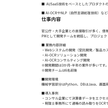
■  AI/SaaS技術をベースとしたプロダク
■ AI-OCRやNLP（自然言語処理技術）な
仕事内容
官公庁・大手企業との直接取引が多く、億単
PMとして開発チームを統括し、プロジェク
■ 業務内容詳細

・Webシステムの開発（受託開発／製品カス
・AI-OCRソリューション開発

・AI-OCRコンサルティング開発

※開発期間は3か月-半年の案件が多いです。
※開発チームは6名前後
■開発環境

機械学習部分はPython、DBはJava、画面系は
■導入事例

・コンサル企業にて決算書データをエクセルに
・税理士事務所にて通帳の読み取りをOCRで