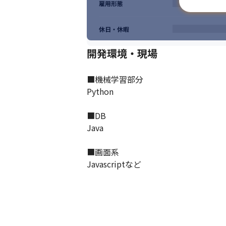
雇用形態
休日・休暇
開発環境・現場
■機械学習部分

Python

■DB

Java

■画面系

Javascriptなど