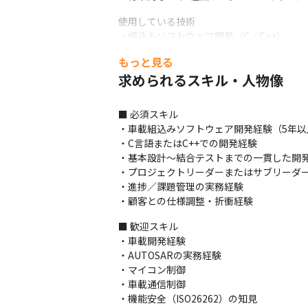
使用している技術

・組込みソフトウェア開発（C／C++）

・AUTOSAR

もっと見る
・車載通信

求められるスキル・人物像
・機能安全（ISO26262）

・サイバーセキュリティ（ISO/SAE21434）

・モデルベース開発
■ 必須スキル

・車載組込みソフトウェア開発経験（5年以上
・C言語またはC++での開発経験

・基本設計〜結合テストまでの一貫した開発
・プロジェクトリーダーまたはサブリーダー
・進捗／課題管理の実務経験

・顧客との仕様調整・折衝経験
■ 歓迎スキル

・車載開発経験

・AUTOSARの実務経験

・マイコン制御

・車載通信制御

・機能安全（ISO26262）の知見
