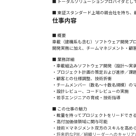
■ トータルソリューションプロバイダとし
■ 東証スタンダード上場の親会社を持ち、
仕事内容
■ 概要

車載（建機系も含む）ソフトウェア開発プロ
開発実務に加え、チームマネジメント・顧
■ 業務詳細

・車載組込みソフトウェア開発（設計〜実装
・プロジェクト計画の策定および進捗／課題
・顧客との仕様調整、技術折衝

・チームメンバー（数名〜十数名規模）のマ
・設計レビュー、コードレビューの実施

・若手エンジニアの育成・技術指導
■ この仕事の魅力

・裁量を持ってプロジェクトをリードできる
・高付加価値領域に関与可能

・技術×マネジメント双方のスキルを高めら
・将来的なPM／組織リーダーへのキャリア