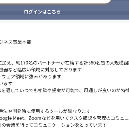
ログインはこちら
ジネス事業本部

に加え、約170名のパートナーが在籍する計560名超の大規模組
機器など幅広い領域に対応しております

トウェア領域に強みがあります

ます

ckを通していつでも相談や提案が可能で、風通しが良いのが特徴
手法や開発時に使用するツールが異なります

oogle Meet、Zoomなどを用いてタスク確認や管理のコミュ
例の会議を行ってコミュニケーションをとっています