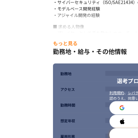
・サイバーセキュリティ（ISO/SAE21434）
・モデルベース開発経験

・アジャイル開発の経験
■ 求める人物像

・プレイヤーとして手を動かしつつ、チーム
・プロジェクト全体を俯瞰し、主体的に意思
もっと見る
・顧客・社内双方と円滑にコミュニケーショ
勤務地・給与・その他情報
・課題発生時に自ら動き、解決までやり切れ
・将来的にPMや組織マネジメントを担いた
スキルアップのための研修があります。
勤務地
選考プ
アクセス
利用規約
、
レバテ
認のうえ、同意
勤務時間
想定年収
雇用形態