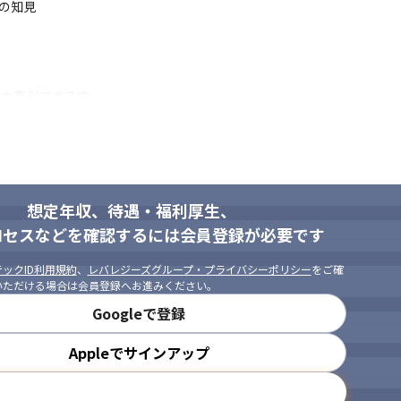
の知見

を牽引できる方

決定できる方

ンが取れる方

る方

い方
想定年収、待遇・福利厚生、
即戦力として活躍できる環境があり
ロセスなどを確認するには会員登録が必要です
ックID利用規約
、
レバレジーズグループ・プライバシーポリシー
をご確
いただける場合は会員登録へお進みください。
Googleで登録
Appleでサインアップ
メールアドレスで登録