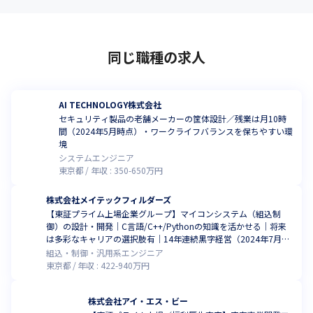
同じ職種の求人
AI TECHNOLOGY株式会社
セキュリティ製品の老舗メーカーの筐体設計／残業は月10時
間（2024年5月時点）・ワークライフバランスを保ちやすい環
境
システムエンジニア
東京都
年収 :
350
-
650
万円
株式会社メイテックフィルダーズ
【東証プライム上場企業グループ】マイコンシステム（組込制
御）の設計・開発｜C言語/C++/Pythonの知識を活かせる｜将来
は多彩なキャリアの選択肢有｜14年連続黒字経営（2024年7月時
点）
組込・制御・汎用系エンジニア
東京都
年収 :
422
-
940
万円
株式会社アイ・エス・ビー