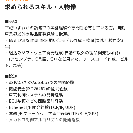
件に携わり、ご自身もスキルアップし、プロジェクト管理するよ
求められるスキル・人物像
うなポジションの道も選択できるでしょう。
■必須

下記いずれかの領域での実務経験や専門性を有している方。自動
車業界以外の製品開発経験も歓迎。

・MATLAB/Simulinkを用いたモデル作成・検証(実務経験目安3
年)

・組込みソフトウェア開発経験(自動車以外の製品開発も可能)

　(アセンブラ、C言語、C++など用いた、ソースコード作成、ビル
ド、実装)
■歓迎

・dSPACE社のAutoboxでの開発経験　

・機能安全(ISO26262)の開発経験

・車両制御システムの開発経験

・ECU基板などの回路設計経験

・Ethenet I/F 開発経験(TCP/IP, UDP)

・無線I/F ファームウェア開発経験(LTE/BLE/GPS)

・メカトロ制御アルゴリズムの開発経験