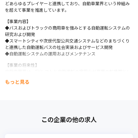
どあらゆるプレイヤーと連携しており、自動車業界という枠組み
を超えて事業を推進しています。
【事業内容】

◆バスおよびトラックの商用車を強みとする自動運転システムの
研究および開発

◆スマートシティや次世代型公共交通システムなどのまちづくり
と連携した自動運転バスの社会実装およびサービス開発

◆自動運転システムの運用およびメンテナンス
【事業の将来性】

自動車業界は、EVシフトと自動運転の実用化が産業の転換期とし
て世界的に注目されている市場です。国内商用車市場において
もっと見る
は、次世代型公共交通システムという背景での自動運転モビリテ
ィのみならず、国内固有の少子高齢化に伴うバス路線の廃止や、
物流事業者のドライバー不足などの社会課題から自動運転ニーズ
が高まっています。こうした市況の中で当社は、民間事業者から
の受注のみならず経済産業省などの政府委託事業を獲得していま
すので、安定した経営環境で開発に取り組むことが可能です。そ
この企業の他の求人
の後の自動運転の実用化の先に、広大なマーケットシェアの獲得
を狙っています。