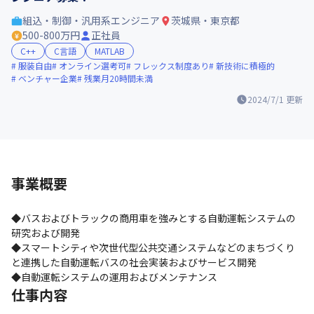
組込・制御・汎用系エンジニア
茨城県・東京都
500-800万円
正社員
C++
C言語
MATLAB
服装自由
オンライン選考可
フレックス制度あり
新技術に積極的
ベンチャー企業
残業月20時間未満
2024/7/1
更新
事業概要
◆バスおよびトラックの商用車を強みとする自動運転システムの
研究および開発

◆スマートシティや次世代型公共交通システムなどのまちづくり
と連携した自動運転バスの社会実装およびサービス開発

◆自動運転システムの運用およびメンテナンス
仕事内容