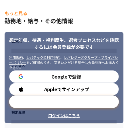
もっと見る
勤務地・給与・その他情報
想定年収、待遇・福利厚生、
選考プロセスなどを確認
勤務地
するには会員登録が必要です
利用規約
、
レバテックID利用規約
、
レバレジーズグループ・プライバシ
ーポリシー
をご確認のうえ、同意いただける場合は会員登録へお進みく
アクセス
ださい。
Googleで登録
Appleでサインアップ
勤務時間
メールアドレスで登録
想定年収
ログインはこちら