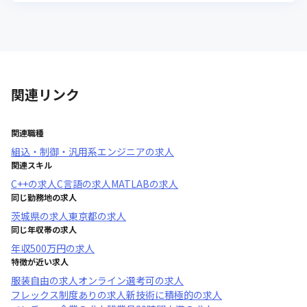
関連リンク
関連職種
組込・制御・汎用系エンジニア
の求人
関連スキル
C++
の求人
C言語
の求人
MATLAB
の求人
同じ勤務地の求人
茨城県
の求人
東京都
の求人
同じ年収帯の求人
年収
500万円
の求人
特徴が近い求人
服装自由
の求人
オンライン選考可
の求人
フレックス制度あり
の求人
新技術に積極的
の求人