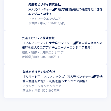
【募集背景】

先進モビリティ株式会社
当社は2025年までを自動運転の実用化に向けた事業フェーズの転
東大発ベンチャー◢◤最先端自動運転の通信を担う開発
換期と位置付けており、開発体制の強化のため、中核となるエン
こ
エンジニア募集！
ジニアの採用募集を行っています。
ネットワークエンジニア
茨城県
年収 :
500
-
800
万円
【社風について】

2024年7月時点で30代～40代のエンジニアが中心に活躍してお
り、静かで落ち着いている職場です。勤務形態や仕事の進め方は
先進モビリティ株式会社
自由度高い社風のため、チームメンバーとコミュニケーションを
【フルフレックス】東大発ベンチャー◢◤最先端自動運転の
根幹を支えるエアアクチュエーターエンジニア募集！
とりながら主体的に動ける方や、フットワークの軽い方がカルチ
組込・制御・汎用系エンジニア
ャーフィットします。また、当社は少数精鋭でコンパクトな開発
茨城県
年収 :
500
-
800
万円
体制を構築していますので、部門間の垣根が少なく業務の全体像
を俯瞰しながら従事していただくことが可能です。
先進モビリティ株式会社
【設立日】2014年6月19日

【リモート可／フルフレックス】東大発ベンチャー◢◤最先
【代表者】瀬川　雅也

端自動運転の認知・判断を担うエンジニア募集！
【資本金】9,500万円
アプリケーションエンジニア
茨城県
年収 :
500
-
800
万円