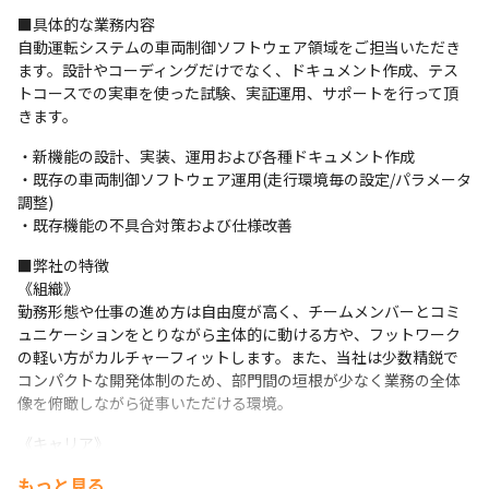
■具体的な業務内容

自動運転システムの車両制御ソフトウェア領域をご担当いただき
ます。設計やコーディングだけでなく、ドキュメント作成、テス
トコースでの実車を使った試験、実証運用、サポートを行って頂
きます。
・新機能の設計、実装、運用および各種ドキュメント作成

・既存の車両制御ソフトウェア運用(走行環境毎の設定/パラメータ
調整)

・既存機能の不具合対策および仕様改善
■弊社の特徴

《組織》

勤務形態や仕事の進め方は自由度が高く、チームメンバーとコミ
ュニケーションをとりながら主体的に動ける方や、フットワーク
の軽い方がカルチャーフィットします。また、当社は少数精鋭で
コンパクトな開発体制のため、部門間の垣根が少なく業務の全体
像を俯瞰しながら従事いただける環境。
《キャリア》

現在の開発体制から拡大していく計画があり、先々は多角的に案
もっと見る