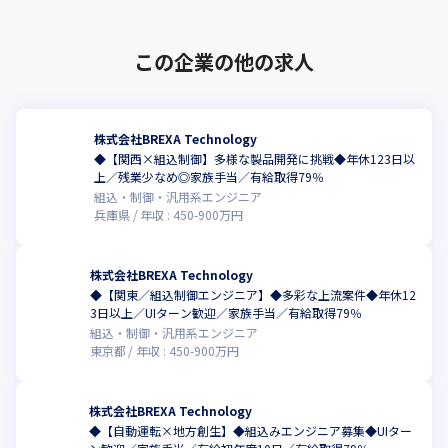
・自動化／ロボット化

・機電PLC設計／ものづくり／オンデマンドサービス

・地方創生／Maas
この企業の他の求人
株式会社BREXA Technology
◆【関西×組込制御】多様な製品開発に挑戦◆年休123日以
こ
上／残業少なめ◎家族手当／有給取得79％
組込・制御・汎用系エンジニア
兵庫県
年収 :
450
-
900
万円
株式会社BREXA Technology
◆【関東／組込制御エンジニア】◆多彩な上流案件◆年休12
こ
3日以上／UIターン歓迎／家族手当／有給取得79％
組込・制御・汎用系エンジニア
東京都
年収 :
450
-
900
万円
株式会社BREXA Technology
◆【自動運転×地方創生】◆組込みエンジニア募集◆UIター