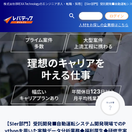
株式会社BREXA Technologyのエンジニア求人・転職・採用 | 【SIer部門】受託開発■自動
会員登録
ログイン
人材をお探しの企業様はこちら
マッチ率
【SIer部門】受託開発■自動運転システム開発現場でのP
ythonを用いた実験データ分析業務◆福利厚生◆研修充実