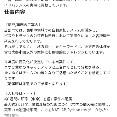
イフバランスの実現に貢献しています。
仕事内容
【部門/業務のご案内】

当部門では、商用車領域での自動運転システムを活かし、

バスやトラックの公道自動走行において実用化に向けた各種開発
研究を行っております。

それだけでなく、「地方創生」をキーワードに、地方自治体様を
含む大都市圏以外の案件にも積極的にチャレンジしています。
来年度の請負化が決定している当案件にて、

まずは業務のキャッチアップと土台作りとして経験を積み、

ゆくゆくはチームの中核となりご活躍いただくことを想定してお
ります。

（配属時は派遣でのご参画となります）
【入社後は・・・】

約1週間の研修（東京）を経て案件へ配属

最大約2カ月間、業務理解のためにつくば市内の顧客先に常駐し、

実際の自動運転車両におけるMATLAB,Pythonでのデータ分析・
検証業務。
