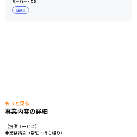
サーバー・OS
いです。「人財を育てよう」という姿勢が会社にあるとこ
Linux
ろです。たとえば、あるプロジェクトのリーダーから、
「このエンジニアを育てたいから、成長につながりそうな
別のプロジェクトにあずけたいんですが…」といった相談
がしょっちゅうある。普通なら、見どころのある人財は手
ばなすことはせず、自分のプロジェクトで活躍してもらい
たいと考えるでしょう。でも、OSTechには「若手人財の
成長を最優先で考える」というカルチャーがあります。こ
うしたことはOSTechのすばらしいところだと思っていま
す。
もっと見る
事業内容の詳細
【提供サービス】

◆業務請負（常駐・持ち帰り）
