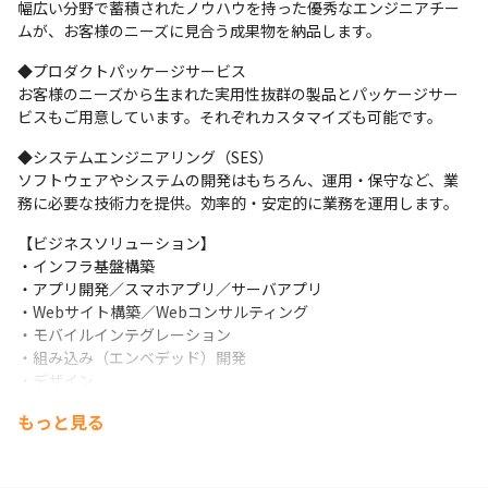
幅広い分野で蓄積されたノウハウを持った優秀なエンジニアチー
ムが、お客様のニーズに見合う成果物を納品します。
◆プロダクトパッケージサービス

お客様のニーズから生まれた実用性抜群の製品とパッケージサー
ビスもご用意しています。それぞれカスタマイズも可能です。
◆システムエンジニアリング（SES）

ソフトウェアやシステムの開発はもちろん、運用・保守など、業
務に必要な技術力を提供。効率的・安定的に業務を運用します。
【ビジネスソリューション】

・インフラ基盤構築

・アプリ開発／スマホアプリ／サーバアプリ

・Webサイト構築／Webコンサルティング

・モバイルインテグレーション

・組み込み（エンベデッド）開発

・デザイン

・教育／研修

もっと見る
・ディストリビューション／インテグレーションサービス

・カスタマーサービス

・ICT支援員／派遣サービス
