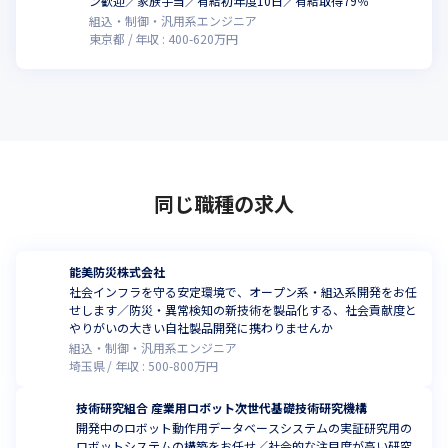
こ
ン歓迎／家族手当／有給初年度10日／有給取得79％
組込・制御・汎用系エンジニア
東京都
年収 :
400
-
620
万円
同じ職種の求人
能美防災株式会社
社会インフラを守る安定環境で、オープン系・組込系開発をお任
せします／防災・異常検知の新技術を製品化する、社会貢献度と
やりがいの大きい自社製品開発に携わりませんか
組込・制御・汎用系エンジニア
埼玉県
年収 :
500
-
800
万円
技術研究組合 産業用ロボット次世代基礎技術研究機構
開発中のロボット動作用データベースシステムの実証研究用の
ロボットシステムの構築をお任せ／社会的な注目度が高い研究