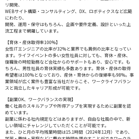
リ開発、

WEBサイト構築・コンサルティング、DX、ロボティクスなど広範
にわたり、

開発、運用・保守はもちろん、企画や要件定義、設計といった上
流工程まで網羅しています。
【育休・産休取得率100%】

女性ITエンジニアの比率が32%と業界でも異例の比率となってい
ます。ライフイベントの多い女性社員に対しても、育休・産休、
復職後の時短勤務など会社からのサポートもあり、安心です。も
ちろん、男性社員の育休実績も多数あります。育休・産休の取得
希望者は100%となっており、産休・育休からの復帰率も98%。事
業領域が広く案件も豊富な当社だからこそ、ワークライフバラン
スと両立したキャリア形成が可能です。
【副業OK、ワークバランスの実現】

働く社員のスキルアップや所得アップを実現するために副業を認
めています。

副業に係わる社内規定などはありますが、自由な社風の中で、新
しい領域にチャレンジしていただくことが可能です。

また、ひと月の平均残業時間は15.1時間（2024年12月）であり、
学習・趣味・家庭などに費やす時間を増やすことができワークラ