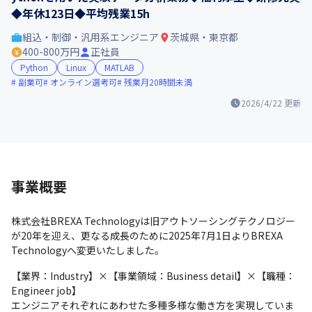
◆年休123日◆平均残業15h
組込・制御・汎用系エンジニア
茨城県・東京都
400-800万円
正社員
Python
Linux
MATLAB
副業可
オンライン選考可
残業月20時間未満
2026/4/22
更新
事業概要
株式会社BREXA Technologyは旧アウトソーシングテクノロジー
が20年を迎え、更なる成長のために2025年7月1日よりBREXA 
Technologyへ変更いたしました。
【業界：Industry】×【事業領域：Business detail】×【職種：
Engineer job】

エンジニアそれぞれにあわせた多種多様な働き方を実現していま