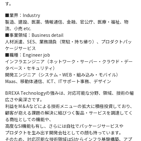
す。
■業界：Industry

製造、建設、医薬、情報通信、金融、官公庁、医療・福祉、物
流、小売 etc.

■事業領域：Business detail

人材派遣、SES、業務請負（常駐・持ち帰り）、プロダクトパッ
ケージサービス

■職種：Engineer job

インフラエンジニア（ネットワーク・サーバー・クラウド・デー
タベース・セキュリティ）

開発エンジニア（システム・WEB・組み込み・モバイル）

Maas、移動体通信、ICT、ITサポート事務、デザイン
BREXA Technologyの強みは、対応可能な分野、領域、技術の幅
広さや奥深さです。

利益をM＆Aなどによる技術メニューの拡大に積極投資しており、

顧客が抱える課題の解決に結びつく製品・サービスを調達してく
る商社としての機能や、

高度なSI機能も有し、さらには自社でパッケージサービスや

プロダクトを生み出す開発会社としての顔も持っています。

そのため、対応可能な技術領域はSIからインフラ基盤構築、アプ