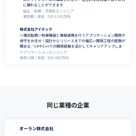
に携わることができます
組込・制御・汎用系エンジニア
東京都
年収 :
700
-
1100
万円
株式会社アイテック
＜横浜勤務＞制御機器と情報連携を行うアプリケーション開発や
保守をお任せ！設計からリリースまでの幅広い開発工程の経験が
積める／C#やC++での開発経験を活かしてキャリアアップしませ
んか
アプリケーションエンジニア
神奈川県
年収 :
500
-
980
万円
同じ業種の企業
オーラン株式会社