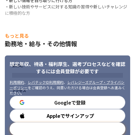
・新しい情報を自ら取りに行ける方

資格取得支援制度…受験費用負担、祝い金あり（5,000円～50,000
・新しい技術やサービスに対する知識の習得や新しいチャレンジ
円）

に積極的な方
・プロジェクトマネージャ試験（PM）：36000円

・Sales Force 認定アドミニストレーター：27000円

・Python エンジニア認定基礎試験：16000円

・PHP技術者認定試験上級：27000円

もっと見る
・Rails技術者認定試験：22000円

勤務地・給与・その他情報
・ITサービスマネージャ試験：36000円…など
想定年収、待遇・福利厚生、
選考プロセスなどを確認
勤務地
するには会員登録が必要です
利用規約
、
レバテックID利用規約
、
レバレジーズグループ・プライバシ
ーポリシー
をご確認のうえ、同意いただける場合は会員登録へお進みく
アクセス
ださい。
Googleで登録
Appleでサインアップ
勤務時間
メールアドレスで登録