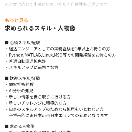
※必要に応じて出張対応をいただく可能性もございます。
【若手活躍中！】

もっと見る
OJTや社内研修等、サポート体制が充実しています！

求められるスキル・人物像
案件にはチームで参画しており、必ず弊社メンバーが身近にいる
ので安心です。
■ 必須スキル/経験

【豊富な案件で多様なキャリアを選択できる】

・組込エンジニアとしての実務経験を1年以上お持ちの方

「この技術を極めたい」「常に新しい知識を吸収し続けたい」
・Python,MATLAB,Linux,MSO等での開発経験をお持ちの方

「幅広い業界の現場を体験してみたい」エンジニアとしてスキル
・普通自動車運転免許

を極めるにあたって、人それぞれ想いがあるはず。当社では、
・スキルアップに前向きな方
4,000社以上の大手クライアントとのお付き合いから、豊富な案件
であなたの希望を叶えるお手伝いが可能です（2024年8月時
■ 歓迎スキル/経験

点）。
・顧客折衝経験

・AI分析の知見

【エンジニア出身者へ直接相談可能】

・新しい情報を自ら取りに行ける方

叶えたいエンジニア像を着実に目指せる環境です。課長をはじめ
・新しいチャレンジに積極的な方

とした管理者もエンジニア出身なので、エンジニアとして経験豊
・自身のスキルアップのためなら転居もいとわない方

富なスタッフからフォロー・サポートを受けながらご活躍いただ
　→将来的に東日本or西日本エリアでの勤務となります
けます。
■ 求める人物像

【キャリア支援】
