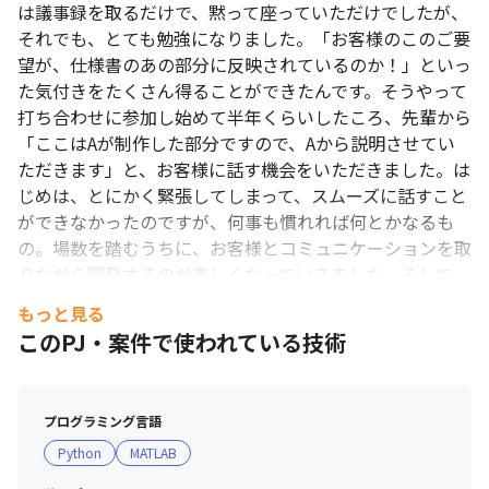
は議事録を取るだけで、黙って座っていただけでしたが、
それでも、とても勉強になりました。「お客様のこのご要
望が、仕様書のあの部分に反映されているのか！」といっ
た気付きをたくさん得ることができたんです。そうやって
打ち合わせに参加し始めて半年くらいしたころ、先輩から
「ここはAが制作した部分ですので、Aから説明させてい
ただきます」と、お客様に話す機会をいただきました。は
じめは、とにかく緊張してしまって、スムーズに話すこと
ができなかったのですが、何事も慣れれば何とかなるも
の。場数を踏むうちに、お客様とコミュニケーションを取
りながら開発するのが楽しくなっていきました。そして、
フロントに立って、カスタマイズのプロジェクトを推進で
もっと見る
きるようになりました。

このPJ・案件で使われている技術
＜会社の良いと思う点＞

人間関係がフラットで、働きやすい職場だということ。所
プログラミング言語
属している部署では、自分のペースで仕事を進められるよ
Python
MATLAB
うに気をつけてもらっているので、プライベートの時間が
充実することですね。趣味に時間が使えるので、ありがた