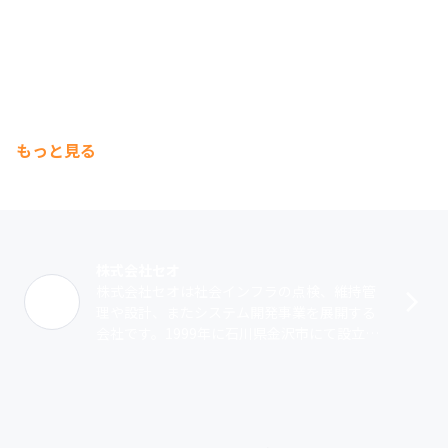
もっと見る
株式会社セオ
株式会社セオは社会インフラの点検、維持管
理や設計、またシステム開発事業を展開する
会社です。1999年に石川県金沢市にて設立。
先述の社会インフラ事業からスタートしまし
た。年を重ねるごとに依頼数が増加し、･･･