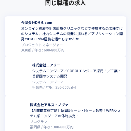
同じ職種の求人
合同会社DMM.com
オンライン診療や対面診療クリニックなどで使用する患者様向け
のシステム、社内システムの開発に携わる／アプリケーション開
発のPM・PdM経験を活かしませんか
プロジェクトマネージャー
東京都
年収 :
600
-
800
万円
株式会社エアリー
システムエンジニア／COBOLエンジニア採用！／千葉・
首都圏のシステム開発
システムエンジニア
千葉県
年収 :
350
-
600
万円
株式会社アルス・ノヴァ
【AI面接実施可能】福岡Uターン・Iターン歓迎！WEBシス
テム系エンジニアの体制拡充！
プログラマ
福岡県
年収 :
300
-
600
万円