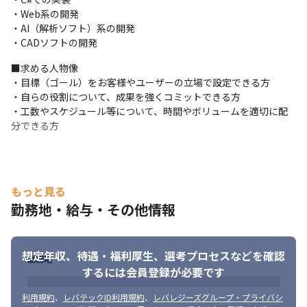
・Web系の開発

・AI（解析ソフト）系の開発

・CADソフトの開発
■求める人物像

・目標（ゴール）をお客様やユーザーの立場で設定できる方

・自らの役割について、成果を強くコミットできる方

・工数やスケジュール等について、時間やボリュームを適切に配
分できる方
もっと見る
勤務地・給与・その他情報
想定年収、待遇・福利厚生、
選考プロセスなどを確認
勤務地
するには会員登録が必要です
利用規約
、
レバテックID利用規約
、
レバレジーズグループ・プライバシ