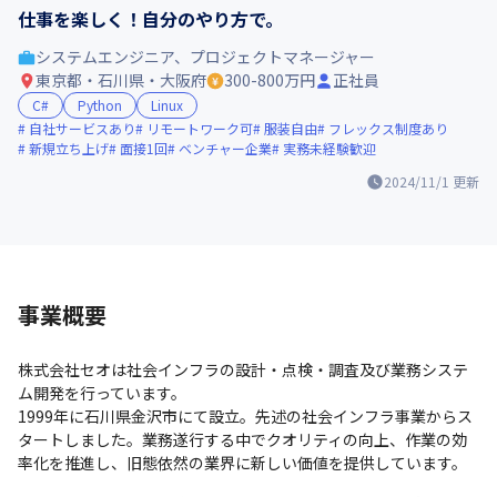
仕事を楽しく！自分のやり方で。
システムエンジニア、プロジェクトマネージャー
東京都・石川県・大阪府
300-800万円
正社員
C#
Python
Linux
自社サービスあり
リモートワーク可
服装自由
フレックス制度あり
新規立ち上げ
面接1回
ベンチャー企業
実務未経験歓迎
2024/11/1
更新
事業概要
株式会社セオは社会インフラの設計・点検・調査及び業務システ
ム開発を行っています。

1999年に石川県金沢市にて設立。先述の社会インフラ事業からス
タートしました。業務遂行する中でクオリティの向上、作業の効
率化を推進し、旧態依然の業界に新しい価値を提供しています。