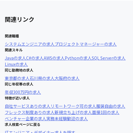
関連リンク
関連職種
システムエンジニア
の求人
プロジェクトマネージャー
の求人
関連スキル
Java
の求人
C#
の求人
AWS
の求人
Python
の求人
SQL Server
の求人
Linux
の求人
同じ勤務地の求人
東京都
の求人
石川県
の求人
大阪府
の求人
同じ年収帯の求人
年収
300万円
の求人
特徴が近い求人
自社サービスあり
の求人
リモートワーク可
の求人
服装自由
の求人
フレックス制度あり
の求人
新規立ち上げ
の求人
面接1回
の求人
ベンチャー企業
の求人
実務未経験歓迎
の求人
求人検索ページに戻る
ITエンジニア・デザイナー求人を探す