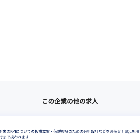
この企業の他の求人
対象のKPIについての仮説立案・仮説検証のための分析設計などをお任せ！SQLを
行まで携われます