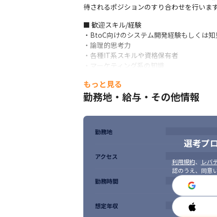
待されるポジションのすり合わせを行いま
■ 歓迎スキル/経験

・BtoC向けのシステム開発経験もしくは知見
・論理的思考力

・各種IT系スキルや資格保有者

・マーケティング系の知識
もっと見る
■ 求める人物像

・事業成長フェーズにある組織を楽しめる方
勤務地・給与・その他情報
・社内・社外問わず円滑なコミュニケーショ
・新領域等にもチャレンジできるマインドと
・指示を待つのではなく、事業部メンバー
勤務地
選考プ
アクセス
利用規約
、
レバテ
認のうえ、同意
勤務時間
想定年収