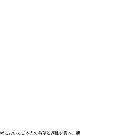
ます
す
選考においてご本人の希望と適性を鑑み、期