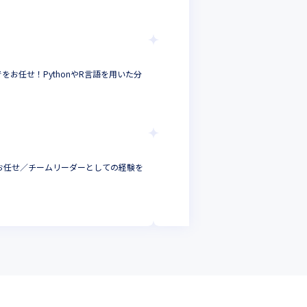
データサイエンティス
東京都
年収 :
500
-
90
合同会社DMM.com
お任せ！PythonやR言語を用いた分
月間PV数は約25億
進を行います
データサイエンティ
東京都
年収 :
500
-
合同会社DMM.com
をお任せ／チームリーダーとしての経験を
DMMアフィリエイ
多様な業務に挑戦可
マーケター
東京都
年収 :
450
-
7