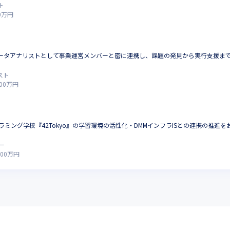
ト
0
万円
ータアナリストとして事業運営メンバーと密に連携し、課題の発見から実行支援までを
スト
00
万円
ラミング学校『42Tokyo』の学習環境の活性化・DMMインフラISとの連携の推進
ー
800
万円