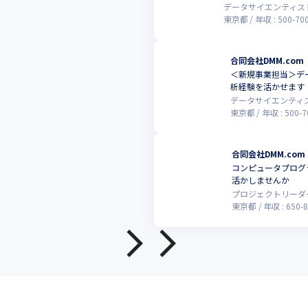
データサイエンティス
東京都
年収 :
500
-
70
合同会社DMM.com
＜新規事業担当＞デ
析経験を活かせます
データサイエンティ
東京都
年収 :
500
-
7
合同会社DMM.com
コンピュータプログ
活かしませんか
プロジェクトリーダ
東京都
年収 :
650
-