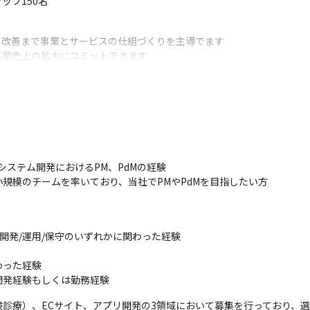
ッフ150名
改善まで事業とサービスの仕組づくりを主導でます

業売上の拡大にコミットできます

中核メンバーとして参画できます

い事業に関わることができます

策の影響がすぐ反映されユーザーの声をダイレクトに感じることができ
手を挙げていただければ多くのチャレンジ機会を得る事のできる環境で
システム開発におけるPM、PdMの経験

小規模のチームを率いており、当社でPMやPdMを目指したい方
）の開発/運用/保守のいずれかに関わった経験

った経験

開発経験もしくは勤務経験
診療）、ECサイト、アプリ開発の3領域において募集を行っており、