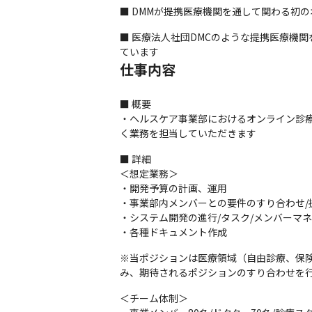
■ DMMが提携医療機関を通して関わる初
■ 医療法人社団DMCのような提携医療機
ています
仕事内容
■ 概要

・ヘルスケア事業部におけるオンライン診
く業務を担当していただきます
■ 詳細

＜想定業務＞

・開発予算の計画、運用

・事業部内メンバーとの要件のすり合わせ/提
・システム開発の進行/タスク/メンバーマネ
・各種ドキュメント作成
※当ポジションは医療領域（自由診療、保険
み、期待されるポジションのすり合わせを
＜チーム体制＞
