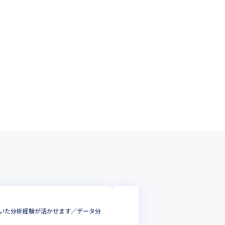
合同会社DMM.com
用いた分析経験が活かせます／データ分
RやPythonを用い
まな事業に貢献できる