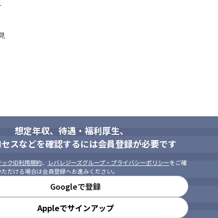
す




ンをとれる方

学習意欲のある方

と共に主体的にやるべきことを定め動ける方
想定年収、待遇・福利厚生、
ロセスなどを確認するには会員登録が必要です
ックID利用規約
、
レバレジーズグループ・プライバシーポリシー
をご確
いただける場合は会員登録へお進みください。
Googleで登録
Appleでサインアップ