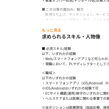
・事業メンバー80名/ドクター70名/診療スタ
■ この仕事の面白み、魅力

・新規立ち上げ、やリテンション、サービス
・オペレーション改善をし続け、さらなる事
・新規事業の立ち上げに携わることができ、
もっと見る
・医療ビジネスの新領域という、希少性の高
・エンドユーザーとの距離も近いため、施
求められるスキル・人物像
※意思を持ってキャリアビジョンを描き、
■ 必須スキル/経験

以下、いずれかの経験

・Web/スマートフォンアプリなど何らかの
・現職において、PLやディレクターとして
＜職域＞

以下のいずれかの経験

・スマートフォンアプリ（iOS/Android
※iOS/Androidはいずれかの経験で可

・ECサイト構築/運用/保守のいずれかに関わ
・ヘルスケアまたは医療に関わる事業での
※当ポジションは医療領域（自由診療、保険