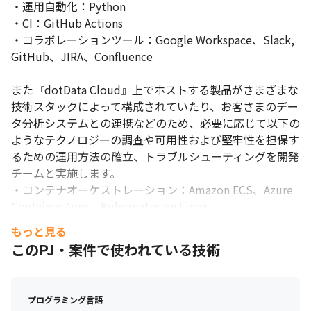
・運用自動化：Python

・CI：GitHub Actions

・コラボレーションツール：Google Workspace、Slack, 
GitHub、JIRA、Confluence

また『dotData Cloud』上でホストする製品がさまざまな
技術スタックによって構成されていたり、お客さまのデー
タ分析システムとの連携などのため、必要に応じて以下の
ようなテクノロジーの調査や可用性および堅牢性を担保す
るための運用方法の確立、トラブルシューティングを開発
チームと実施します。

・コンテナオーケストレーション：Amazon ECS、Azure 
Container Apps、Kubernetes on Linux

・フロントエンド：TypeScript

もっと見る
・バックエンド：Python

このPJ・案件で使われている技術
・データベース：PostgreSQL

・データ分析：Apache Hadoop、Apache Spark、Apache 
Kafka、DuckDB、Databricks、Snowflake

プログラミング言語