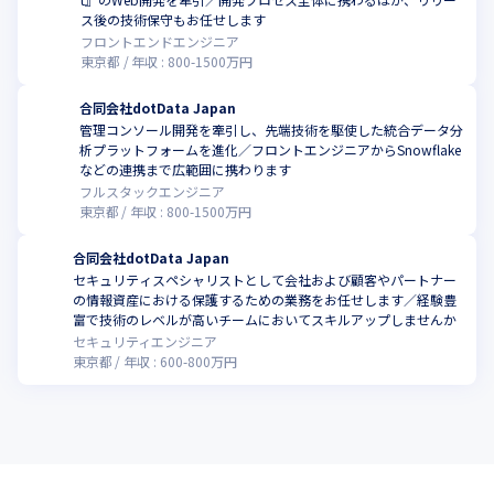
ス後の技術保守もお任せします
フロントエンドエンジニア
東京都
年収 :
800
-
1500
万円
合同会社dotData Japan
管理コンソール開発を牽引し、先端技術を駆使した統合データ分
析プラットフォームを進化／フロントエンジニアからSnowflake
こ
などの連携まで広範囲に携わります
フルスタックエンジニア
東京都
年収 :
800
-
1500
万円
合同会社dotData Japan
セキュリティスペシャリストとして会社および顧客やパートナー
の情報資産における保護するための業務をお任せします／経験豊
こ
富で技術のレベルが高いチームにおいてスキルアップしませんか
セキュリティエンジニア
東京都
年収 :
600
-
800
万円