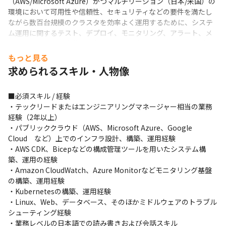
（AWS/Microsoft Azure）かつマルチリージョン（日本/米国）の
環境において可用性や信頼性、セキュリティなどの要件を満たし
ながら数百台規模のクラスタを効率よく運用するために、システ
ム運用に関するテスト、デプロイ、モニタリング、アラート、メ
ンテナンスなどの自動化に必要なソフトウェアを開発しサービス
運用に貢献していただきます。
もっと見る
求められるスキル・人物像
■ この仕事の面白み、魅力

・キャリアのハイライトになるような開発プロジェクトへ参画す
る機会があります

■必須スキル / 経験

・AWS/Microsoft Azure/Databricks/Snowflakeなど幅広くプラ
・テックリードまたはエンジニアリングマネージャー相当の業務
ットフォームを学べる環境があります
経験（2年以上）

・パブリッククラウド（AWS、Microsoft Azure、Google 
＜募集背景＞

Cloud　など）上でのインフラ設計、構築、運用経験

『dotData Cloud』は、単一の自社AutoML製品をホスティングす
・AWS CDK、Bicepなどの構成管理ツールを用いたシステム構
るサービスより、利用者のペルソナが異なる複数のdotData製品
築、運用の経験

をホスティングする統合データ分析プラットフォームへ進化を遂
・Amazon CloudWatch、Azure Monitorなどモニタリング基盤
げている最中です。

の構築、運用経験

日米の多種多様な業界におけるさまざまな企業に利用いただく過
・Kubernetesの構築、運用経験

程において、より信頼性の高いサービスを、よりスケーラブル
・Linux、Web、データベース、そのほかミドルウェアのトラブル
に、より低いインフラコストでサービス提供できるようにするた
シューティング経験

めの進化が急務となっているため募集します。
・業務レベルの日本語での読み書きおよび会話スキル
