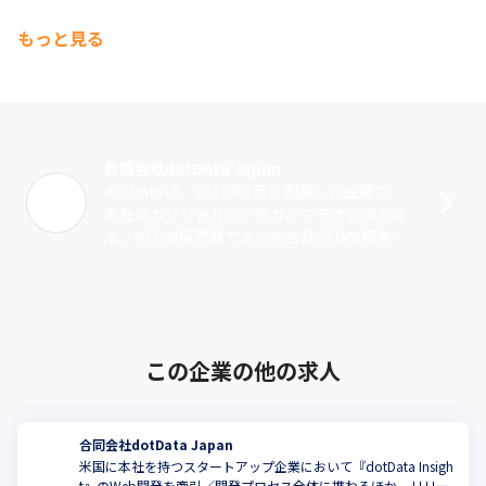
もっと見る
合同会社dotData Japan
dotDataは、2019年1月に創業した企業で、
本社はカリフォルニア州サンマテオにありま
す。NECの研究員であった当社CEOの藤巻遼
平は、「データサイエンスのプロセスをシン
プルにして、企業のより多く･･･
この企業の他の求人
合同会社dotData Japan
米国に本社を持つスタートアップ企業において『dotData Insigh
t』のWeb開発を牽引／開発プロセス全体に携わるほか、リリー