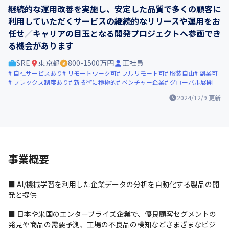
継続的な運用改善を実施し、安定した品質で多くの顧客に
利用していただくサービスの継続的なリリースや運用をお
任せ／キャリアの目玉となる開発プロジェクトへ参画でき
る機会があります
SRE
東京都
800-1500万円
正社員
自社サービスあり
リモートワーク可
フルリモート可
服装自由
副業可
フレックス制度あり
新技術に積極的
ベンチャー企業
グローバル展開
2024/12/9
更新
事業概要
■ AI/機械学習を利用した企業データの分析を自動化する製品の開
発と提供
■ 日本や米国のエンタープライズ企業で、優良顧客セグメントの
発見や商品の需要予測、工場の不良品の検知などさまざまなビジ