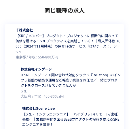
同じ職種の求人
千株式会社
【SRE / メンバー】プロダクト・プロジェクトに横断的に関わって
価値を届ける！SREプラクティスを実践していく！｜導入団体数16,
000（2024年11月時点）の保育Techサービス「はいチーズ！」シリ
ーズを運営する第二創業期ベンチャー／@永田町/赤坂見附(リモー
SRE
ト勤務メイン)・フルリモート
東京都
年収 :
550
-
800
万円
株式会社インゲージ
＜SREエンジニア＞問い合わせ対応クラウド『Re:lation』のイン
フラ基盤の構築や運用など幅広い業務をお任せ／一緒にプロダ
クトをグロースさせていきませんか
SRE
大阪府
年収 :
400
-
800
万円
株式会社Scene Live
【SRE・インフラエンジニア】｜ハイブリッド(リモート/出社)
勤務可｜業務効率化を図るSaaSプロダクトの根幹を支えるSRE
エンジニアを募集！