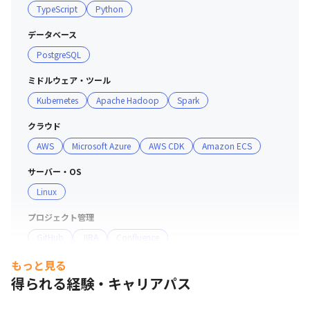
TypeScript
Python
■ チーム詳細

・クラウドインフラ/データ分析基盤に深い知見を持つプ
データベース
ロダクトマネージャー（Director of Engineeringと兼
PostgreSQL
務）、dotData Japanオフィスに勤務している3名の
SRE、dotData USオフィスに勤務している1名のSRE（他
ミドルウェア・ツール
業務と兼務）でチームを組んでいます（2024年11月時
Kubernetes
Apache Hadoop
Spark
点）

・全メンバーが日本語話者なのでチーム内コミュニケーシ
クラウド
ョンは日本語が中心ですが、チーム内には英語が得意なメ
AWS
Microsoft Azure
AWS CDK
Amazon ECS
ンバーや、米国やポーランドのメンバーとのコミュニケー
サーバー・OS
ションを英語ですることがあります

Linux
・チームでミーティングをする場合は北米西海岸の午後、
日本の午前に実施することが多いです

プロジェクト管理
・米国、日本、ポーランドのオフィスに所属するdotData
GitHub
JIRA
Confluence
のデータ分析製品の開発チームのメンバー（全体で約60
名以上｟2024年11月時点｠）と必要に応じて議論をしな
もっと見る
コミュニケーションツール
がら開発を進めています
得られる経験・キャリアパス
Slack
支給PC