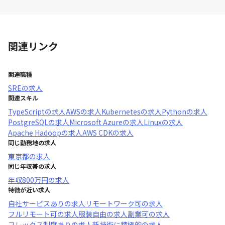
関連リンク
関連職種
SRE
の求人
関連スキル
TypeScript
の求人
AWS
の求人
Kubernetes
の求人
Python
の求人
PostgreSQL
の求人
Microsoft Azure
の求人
Linux
の求人
Apache Hadoop
の求人
AWS CDK
の求人
同じ勤務地の求人
東京都
の求人
同じ年収帯の求人
年収
800万円
の求人
特徴が近い求人
自社サービスあり
の求人
リモートワーク可
の求人
フルリモート可
の求人
服装自由
の求人
副業可
の求人
フレックス制度あり
の求人
新技術に積極的
の求人