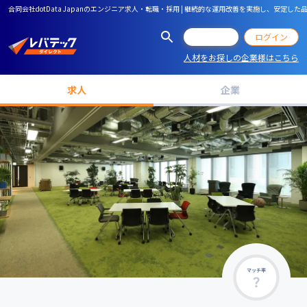
合同会社dotData Japanのエンジニア求人・転職・採用 | 継続的な運用改善を実施し
会員登録
ログイン
人材をお探しの企業様はこちら
求人
企業
マッチ率