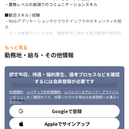
・業務レベルの英語でのコミュニケーションスキル
■歓迎スキル / 経験

・Webアプリケーションやクラウドインフラのセキュリティの知
見

・データ基盤やデータ分析、機械学習に関する製品開発や運用の
経験

・採用や育成、コーチングなどチームビルディングの経験

もっと見る
・非同期コミュニケーション中心のリモートワークでの勤務経験
勤務地・給与・その他情報
■求める人物像

・顧客が何を求めているかを考え不確実性が高くても前向きに業
想定年収、待遇・福利厚生、
選考プロセスなどを確認
務を遂行する姿勢がある方
勤務地
するには会員登録が必要です
利用規約
、
レバテックID利用規約
、
レバレジーズグループ・プライバシ
ーポリシー
をご確認のうえ、同意いただける場合は会員登録へお進みく
アクセス
ださい。
Googleで登録
Appleでサインアップ
勤務時間
代表の藤巻はNECの119年の歴史上研究最高位である主席研究員に