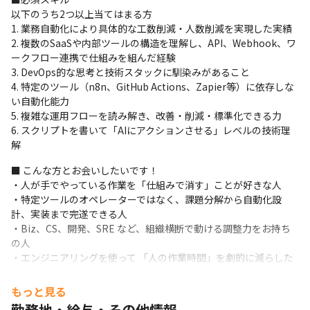
クフローを構築するとともに、AIと自動化ワークフローが安全に
以下のうち2つ以上当てはまる方

回る運用環境を整備します。
1. 業務自動化により具体的な工数削減・人数削減を実現した実績

単なる運用担当ではなく、技術と自動化によって組織全体の生産
2. 複数のSaaSや内部ツールの構造を理解し、API、Webhook、ワ
性を底上げする役割を担うポジションです。
ークフロー連携で仕組みを組んだ経験

3. DevOps的な思考と技術スタックに馴染みがあること

■ 開発環境

4. 特定のツール（n8n、GitHub Actions、Zapier等）に依存しな
言語：Python / TypeScript

い自動化能力

自動化：n8n / GitHub Actions / 各種ワークフロー基盤

5. 複雑な運用フローを読み解き、改善・削減・標準化できる力

※特定のツールの使用経験ではなく「課題に応じて選定できるこ
6. スクリプトを書いて「AIにアクションさせる」レベルの技術理
と」を重視します
解
■ こんな方とお会いしたいです！

・人が手でやっている作業を「仕組みで消す」ことが好きな人

・特定ツールのオペレーターではなく、課題分解から自動化設
計、実装まで完遂できる人

・Biz、CS、開発、SRE など、組織横断で動ける調整力をお持ち
の人

・エンジニアリングを使って 「人の作業時間」を劇的に減らした
実績がある人
もっと見る
勤務地・給与・その他情報