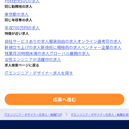
PostgreSQL
の求人
同じ勤務地の求人
東京都
の求人
同じ年収帯の求人
年収
700万円
の求人
特徴が近い求人
自社サービスあり
の求人
服装自由
の求人
オンライン選考可
の求人
新規立ち上げ
の求人
新技術に積極的
の求人
ベンチャー企業
の求人
残業月20時間未満
の求人
グローバル展開
の求人
女性エンジニアが活躍中
の求人
求人検索ページに戻る
ITエンジニア・デザイナー求人を探す
応募へ進む
ITエンジニア・デザイナーの求人・転職TOP
ITエンジニア・デザイナーの求人・転職を探