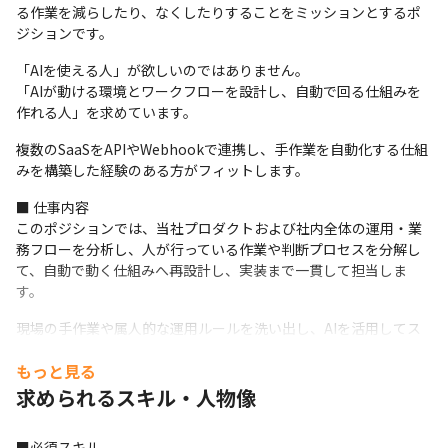
る作業を減らしたり、なくしたりすることをミッションとするポ
ジションです。
「AIを使える人」が欲しいのではありません。

「AIが動ける環境とワークフローを設計し、自動で回る仕組みを
作れる人」を求めています。
複数のSaaSをAPIやWebhookで連携し、手作業を自動化する仕組
みを構築した経験のある方がフィットします。
■ 仕事内容

このポジションでは、当社プロダクトおよび社内全体の運用・業
務フローを分析し、人が行っている作業や判断プロセスを分解し
て、自動で動く仕組みへ再設計し、実装まで一貫して担当しま
す。
現場の手作業や属人的な運用ルールを洗い出し、AIを活用してス
クリプトやツール連携を組み合わせてプロセス全体を再構築しま
もっと見る
す。
求められるスキル・人物像
複数のSaaSや開発ツールを対象に、APIやWebhookを用いてデー
タ連携・イベント処理・通知フローを統合し、自動化基盤やワー
■必須スキル
