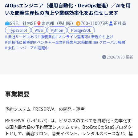
AIOpsエンジニア（運用自動化・DevOps推進）／AIを用
いた開発生産性の向上や業務効率化をお任せします
SRE、社内SE
東京都（品川駅）
700-1100万円
正社員
TypeScript
AWS
Python
PostgreSQL
自社サービスあり
服装自由
オンライン選考可
新規立ち上げ
新技術に積極的
ベンチャー企業
残業月20時間未満
グローバル展開
女性エンジニアが活躍中
2026/3/30
更新
事業概要
予約システム「RESERVA」の開発・運営
RESERVA（レゼルバ）は、ビジネスのすべてを自動化・効率化す
る国内最大級の予約管理システムです。BtoBtoCのSaaSプロダク
トとして、美容サロン、音楽イベント、レンタルスペースなど、幅