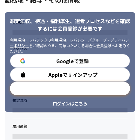
想定年収、待遇・福利厚生、
選考プロセスなどを確認
勤務地
するには会員登録が必要です
利用規約
、
レバテックID利用規約
、
レバレジーズグループ・プライバシ
ーポリシー
をご確認のうえ、同意いただける場合は会員登録へお進みく
アクセス
ださい。
Googleで登録
Appleでサインアップ
勤務時間
メールアドレスで登録
想定年収
ログインはこちら
雇用形態