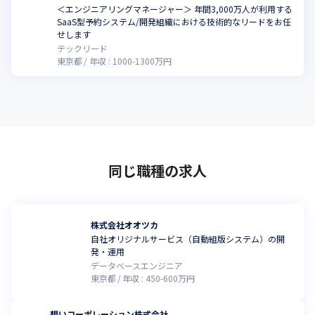
＜エンジニアリングマネージャー＞ 年間3,000万人が利用する
SaaS型予約システム/開発組織における技術的なリードをお任
せします
テックリード
東京都
年収 :
1000
-
1300
万円
同じ職種の求人
株式会社オオツカ
自社オリジナルサービス（自動組版システム）の開
発・運用
データベースエンジニア
東京都
年収 :
450
-
600
万円
想いコーポレーション株式会社