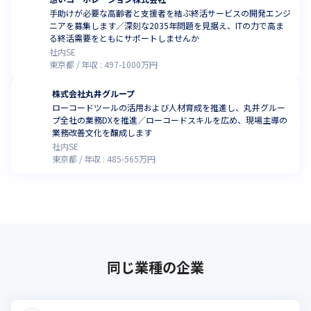
手助けが必要な高齢者と支援者を結ぶ終活サービスの開発エンジ
ニアを募集します／深刻な2035年問題を見据え、ITの力で高ま
る終活需要をともにサポートしませんか
社内SE
東京都
年収 :
497
-
1000
万円
株式会社丸井グループ
ローコードツールの活用および人材育成を推進し、丸井グルー
プ全社の業務DXを推進／ローコードスキルを広め、現場主導の
業務改善文化を醸成します
社内SE
東京都
年収 :
485
-
565
万円
同じ業種の企業