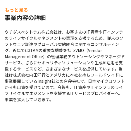
インターゲットとしているため、大規模で難易度の高いプロジェ
クトに携わる機会が豊富です。要件定義から設計、構築、運用ま
もっと見る
で、プロジェクト全体を把握し、推進する経験は、キャリアアッ
事業内容の詳細
プに大きく貢献します。

⑤新サービス開発/市場創造への参画: 新サービスの企画段階から
ウチダスペクトラム株式会社は、お客さまのIT資産やITインフラ
携わり、市場を創造していく経験ができます。アイデア出しから
のライフサイクルマネジメントの実現を支援するため、従来のソ
実現まで、ビジネスのダイナミズムを体感し、事業開発のスキル
フトウェア調達やグローバル契約統合に関するコンサルティン
を磨くことができます。
グ、近年ではITAMの重要な機能を担うVMO（Vendor 
Management Office）の管理業務アウトソーシングやマネージド
■ キャリアパス:

サービス、さらにセキュリティソリューションや生成AI活用を支
①テクニカルリード/スペシャリスト: 特定技術領域(Azure、
援するサービスなど、さまざまなサービスを提供しています。当
Intune、セキュリティ等)のスペシャリストとして、顧客への技術
社は株式会社内田洋行とアメリカに本社を持ちワールドワイドに
支援、ソリューション提案、技術検証などを担当。深い専門知識
事業展開しているInsight社との合弁会社で、日本マイクロソフト
と経験を活かし、技術リーダーとしてチームを牽引していく。

からも出資を受けています。今後も、IT資産やITインフラのライ
②プロジェクトマネージャー: 顧客プロジェクトの計画、実行、管
フサイクルマネジメントを支援するITサービスプロバイダーへ、
理、品質管理などを担当。顧客との円滑なコミュニケーション、
事業を拡大していきます。
チームマネジメント、リスク管理など、プロジェクト成功に必要
なスキルを駆使し、プロジェクトを推進していく。

③ソリューションアーキテクト: 顧客のビジネス課題を分析し、最
適なITソリューションを設計、提案。技術的な専門知識とビジネ
ス理解をベースに、顧客のニーズに合わせた最適なシステムアー
キテクチャを構築する。
