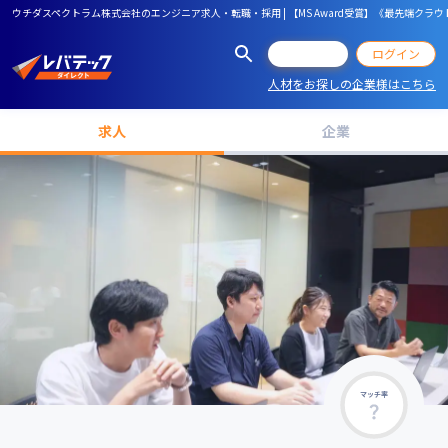
ウチダスペクトラム株式会社のエンジニア求人・転職・採用 | 【MS Award受賞】《最先端クラ
会員登録
ログイン
人材をお探しの企業様はこちら
求人
企業
マッチ率