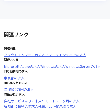
関連リンク
関連職種
クラウドエンジニア
の求人
インフラエンジニア
の求人
関連スキル
Microsoft Azure
の求人
Windows
の求人
WindowsServer
の求人
同じ勤務地の求人
東京都
の求人
同じ年収帯の求人
年収
500万円
の求人
特徴が近い求人
自社サービスあり
の求人
リモートワーク可
の求人
新技術に積極的
の求人
残業月20時間未満
の求人