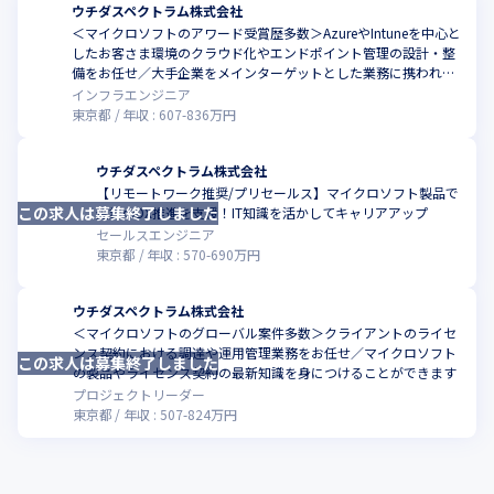
ウチダスペクトラム株式会社
＜マイクロソフトのアワード受賞歴多数＞AzureやIntuneを中心と
したお客さま環境のクラウド化やエンドポイント管理の設計・整
こ
備をお任せ／大手企業をメインターゲットとした業務に携われま
す
インフラエンジニア
東京都
年収 :
607
-
836
万円
ウチダスペクトラム株式会社
【リモートワーク推奨/プリセールス】マイクロソフト製品で
この求人は募集終了しました
こ
企業のDX推進を支援！IT知識を活かしてキャリアアップ
セールスエンジニア
東京都
年収 :
570
-
690
万円
ウチダスペクトラム株式会社
＜マイクロソフトのグローバル案件多数＞クライアントのライセ
ンス契約における調達や運用管理業務をお任せ／マイクロソフト
この求人は募集終了しました
こ
の製品やライセンス契約の最新知識を身につけることができます
プロジェクトリーダー
東京都
年収 :
507
-
824
万円