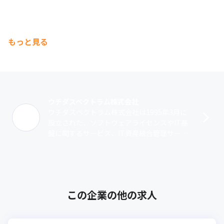
④クラウド/セキュリティコンサルタント: クラウドやセキュリティ
に関する専門知識を活かし、顧客のIT戦略策定、システム導入支
援、運用改善などを支援。顧客のビジネス変革を推進する上で、
もっと見る
信頼できるアドバイザーとして活躍する。

⑤サービス企画/開発: 新しいクラウドサービスやセキュリティサー
ビスの企画、開発、立ち上げに携わる。市場ニーズを捉え、革新
的なサービスを創造することで、ビジネスの成長に貢献する。

⑥マネジメントライン: チームリーダー、マネージャーとして、チ
ームメンバーの育成、指導、評価などを担当。組織全体の目標達
ウチダスペクトラム株式会社
成に向けて、チームをまとめ、個々の能力を最大限に引き出す。
ウチダスペクトラム株式会社は1995年3月に
設立された、ソフトウェアライセンスやIT基
盤に関するサービス、IT資産統合管理サービ
スなどを展開している企業です。当社はライ
センス販売からIT資産管理までワ･･･
この企業の他の求人