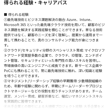
得られる経験・キャリアパス
■ 得られる経験:

①最先端技術とビジネス課題解決の融合: Azure、Intune、
Microsoft 365 といった最先端クラウド技術を用いて、顧客のビジ
ネス課題を解決する実践経験を積むことができます。単なる技術
提供ではなく、顧客のニーズを深く理解し、提案から運用まで一
貫して携わることで、真のコンサルティング能力が身につきま
す。

②クラウド/セキュリティ分野のスペシャリスト育成: マイクロソフ
トアワード受賞歴多数の企業で、クラウド、ID管理、エンドポイ
ント管理、セキュリティといった専門性の高いスキルを習得し、
市場価値の高いエンジニアへと成長できます。新サービス企画や
PoCにも携わることで、常に最先端技術に触れ、深い知識と経験
を培うことができます。

③マネジメント/リーダーシップ経験の早期獲得: 少数精鋭組織の
ため、年齢や経験に関わらず、早期にチームリーダーやプロジェ
クトマネージャーなどの役割を担うチャンスがあります。チーム
運営、メンバー育成、顧客折衝など、幅広いマネジメントスキル
を実践的に習得できます。

④大手企業との取引による大規模プロジェクト経験: 大手企業をメ