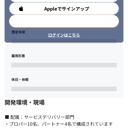
・大手企業との取引や大きなサービスの提案に携わることができ
ます

Appleでサインアップ
勤務時間
・少数精鋭の組織のため、裁量権をもって業務を進めることがで
きます
メールアドレスで登録
想定年収
ログインはこちら
雇用形態
休日・休暇
開発環境・現場
■ 配属：サービスデリバリー部門

・プロパー10名、パートナー4名で構成されています
