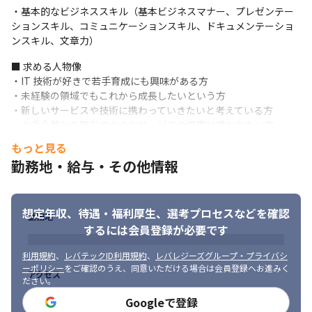
・基本的なビジネススキル（基本ビジネスマナー、プレゼンテー
■ 詳細

ションスキル、コミュニケーションスキル、ドキュメンテーショ
＜具体的な業務内容＞

ンスキル、文章力）
・クラウドへの移行や利用に際しての提案/設計/環境整備サービス
の提供

■ 求める人物像

・クラウドのコスト最低化の提案や分析

・IT 技術が好きで若手育成にも興味がある方 

・クラウドに関する新サービスの企画/サービス立ち上げ

・未経験の領域でもこれから成長したいという方 

・マイクロソフト社のソリューションを中心とした導入支援サー
・新しいサービスや技術に携わっていきたいと考えている方 

ビスの提供

・大手企業との取引や大きなサービスの提案に携わりたい方
・ワークショップの実施やPoCの提供
もっと見る
＜入社後の流れ＞

勤務地・給与・その他情報
・先輩社員の案件のサポートから担当し、担当サービスのプロダ
クトメソッドをしっかり理解していきます

・プロジェクトの中で経験を積んで、独り立ちをしていきます
想定年収、待遇・福利厚生、
選考プロセスなどを確認
勤務地
■ この仕事の面白み、魅力

するには会員登録が必要です
・クラウドやID管理、エンドポイント管理といったお客様情報シ
ステムに関わる最新技術に網羅的に関わることができます

利用規約
、
レバテックID利用規約
、
レバレジーズグループ・プライバシ
・サービスの立ち上げに企画段階から参画できます

ーポリシー
をご確認のうえ、同意いただける場合は会員登録へお進みく
アクセス
ださい。
・提案/設計から環境整備/運用まで一気通貫でお客さまに対応する
ため、エンジニアとして成長することができます

Googleで登録