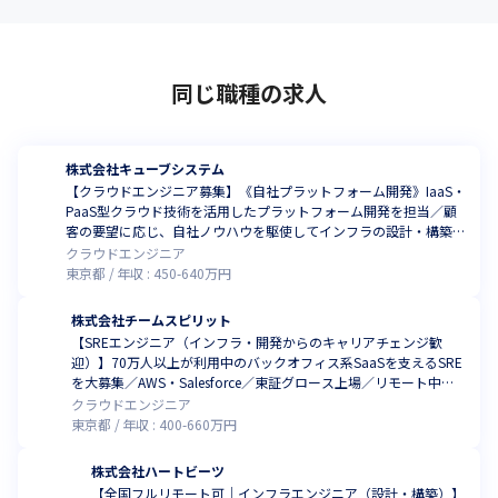
同じ職種の求人
株式会社キューブシステム
【クラウドエンジニア募集】《自社プラットフォーム開発》IaaS・
PaaS型クラウド技術を活用したプラットフォーム開発を担当／顧
客の要望に応じ、自社ノウハウを駆使してインフラの設計・構築か
ら運用・保守まで一貫してお任せします
クラウドエンジニア
東京都
年収 :
450
-
640
万円
株式会社チームスピリット
【SREエンジニア（インフラ・開発からのキャリアチェンジ歓
迎）】70万人以上が利用中のバックオフィス系SaaSを支えるSRE
を大募集／AWS・Salesforce／東証グロース上場／リモート中
心・フレックス
クラウドエンジニア
東京都
年収 :
400
-
660
万円
株式会社ハートビーツ
【全国フルリモート可｜インフラエンジニア（設計・構築）】