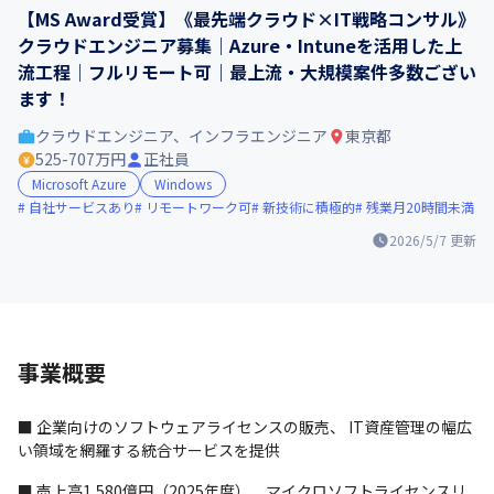
【MS Award受賞】《最先端クラウド×IT戦略コンサル》
クラウドエンジニア募集｜Azure・Intuneを活用した上
流工程｜フルリモート可｜最上流・大規模案件多数ござい
ます！
クラウドエンジニア、インフラエンジニア
東京都
525-707万円
正社員
Microsoft Azure
Windows
自社サービスあり
リモートワーク可
新技術に積極的
残業月20時間未満
2026/5/7
更新
事業概要
■ 企業向けのソフトウェアライセンスの販売、 IT資産管理の幅広
い領域を網羅する統合サービスを提供
■ 売上高1,580億円（2025年度）、マイクロソフトライセンスリ