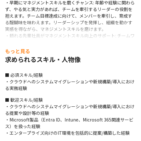
・早期にマネジメントスキルを磨くチャンス: 年齢や経験に関わら
ず、やる気と実力があれば、チームを牽引するリーダーの役割を
担えます。チーム目標達成に向けて、メンバーを牽引し、育成す
る醍醐味を味わえます。リーダーシップを発揮し、組織を動かす
実感を得ながら、マネジメントスキルを磨けます。

・頼れる先輩社員がマネジメントスキル向上のサポート: チームワ
ークを重視する当社では、経験豊富な先輩社員が親身にサポート
をします。

もっと見る
・最先端技術への挑戦: クラウド、ID管理、エンドポイント管理と
求められるスキル・人物像
いった、情報システムの進化を支える最新技術に日々触れ、その
知見を深めることができます。

■ 必須スキル/経験

・サービス企画/立ち上げへの参画: 新サービスの企画段階から携
・クラウドへのシステムマイグレーションや新規構築/導入におけ
わり、市場を創造していくダイナミズムを体感できます。

る実務経験
・エンジニアとしての確かな成長: 上流工程から下流工程まで一気
通貫で携わることで、幅広い知識と経験を積み重ね、真のプロフ
■ 歓迎スキル/経験

ェッショナルへと成長できます。

・クラウドへのシステムマイグレーションや新規構築/導入におけ
・大手企業との直接取引: 大規模案件や難易度の高い要件定義に携
る提案や設計等の経験

わる機会があり、自身のスキルを最大限に発揮できます。

・Microsoft製品（Entra ID、Intune、Microsoft 365関連サービ
・大きな裁量と自由な発想: 少数精鋭の組織だからこそ、一人ひと
ス）を扱った経験 

りに与えられる裁量が大きく、自由な発想で業務に取り組むこと
・エンタープライズ向けのIT環境を包括的に提案/構築した経験
ができます。